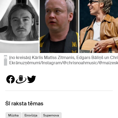
(no kreisās) Kārlis Matīss Zitmanis, Edgars Bāliņš un Chr
Ekrānuzņēmumi/Instagram/@chrisnoahmusic/@maizesk
Šī raksta tēmas
Mūzika
Eirovīzija
Supernova