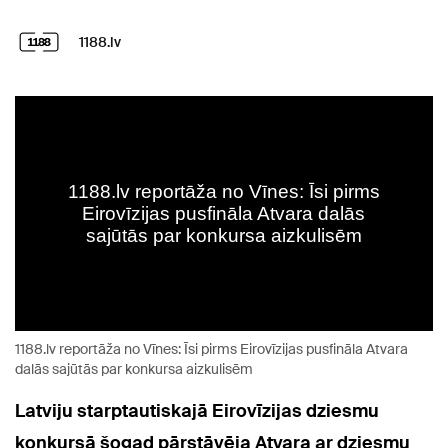
1188.lv
1188.lv reportāža no Vīnes: Īsi pirms Eirovīzijas pusfināla Atvara
dalās sajūtās par konkursa aizkulisēm
Latviju starptautiskajā Eirovīzijas dziesmu
konkursā šogad pārstāvēja Atvara ar dziesmu