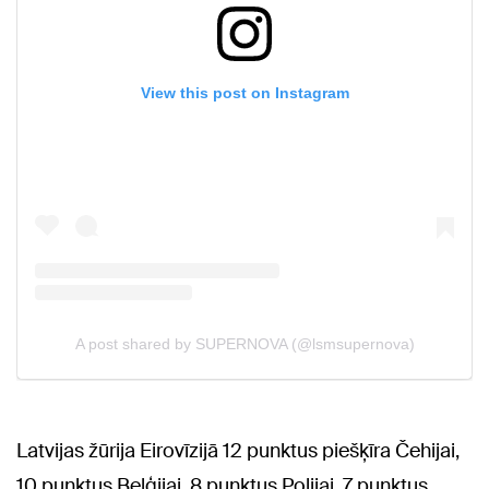
Latvijas žūrija Eirovīzijā 12 punktus piešķīra Čehijai,
10 punktus Beļģijai, 8 punktus Polijai, 7 punktus