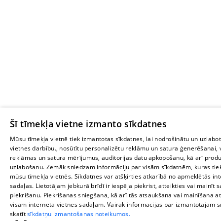
Šī tīmekļa vietne izmanto sīkdatnes
Mūsu tīmekļa vietnē tiek izmantotas sīkdatnes, lai nodrošinātu un uzlabo
vietnes darbību., nosūtītu personalizētu reklāmu un satura ģenerēšanai, 
reklāmas un satura mērījumus, auditorijas datu apkopošanu, kā arī produ
uzlabošanu. Zemāk sniedzam informāciju par visām sīkdatnēm, kuras tie
mūsu tīmekļa vietnēs. Sīkdatnes var atšķirties atkarībā no apmeklētās in
sadaļas. Lietotājam jebkurā brīdī ir iespēja piekrist, atteikties vai mainīt 
piekrišanu. Piekrišanas sniegšana, kā arī tās atsaukšana vai mainīšana at
visām interneta vietnes sadaļām. Vairāk informācijas par izmantotajām 
skatīt
sīkdatņu izmantošanas noteikumos.