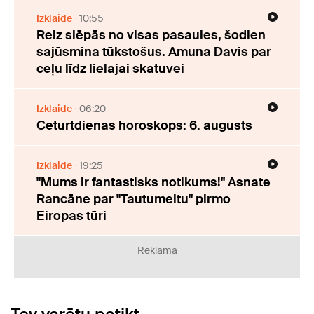
Izklaide
10:55
Reiz slēpās no visas pasaules, šodien
sajūsmina tūkstošus. Amuna Davis par
ceļu līdz lielajai skatuvei
Izklaide
06:20
Ceturtdienas horoskops: 6. augusts
Izklaide
19:25
"Mums ir fantastisks notikums!" Asnate
Rancāne par "Tautumeitu" pirmo
Eiropas tūri
Reklāma