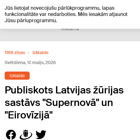
Jūs lietojat novecojušu pārlūkprogrammu, lapas
+21
°C
funkcionalitāte var nedarboties. Mēs iesakām atjaunot
Jūsu pārluprogrammu.
Reklāma
1188 ziņas
Izklaide
Svētdiena, 17. maijs, 2026
Izklaide
Publiskots Latvijas žūrijas
sastāvs "Supernovā" un
"Eirovīzijā"