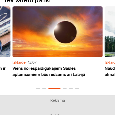
Tev varētu patikt
Izklaide
12:07
Izklai
 ir
Viens no iespaidīgākajiem Saules
Naudu
aptumsumiem būs redzams arī Latvijā
atmak
Reklāma