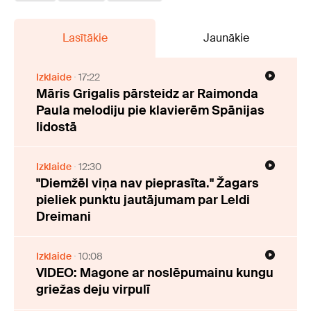
Lasītākie
Jaunākie
Izklaide
17:22
Māris Grigalis pārsteidz ar Raimonda
Paula melodiju pie klavierēm Spānijas
lidostā
Izklaide
12:30
"Diemžēl viņa nav pieprasīta." Žagars
pieliek punktu jautājumam par Leldi
Dreimani
Izklaide
10:08
VIDEO: Magone ar noslēpumainu kungu
griežas deju virpulī