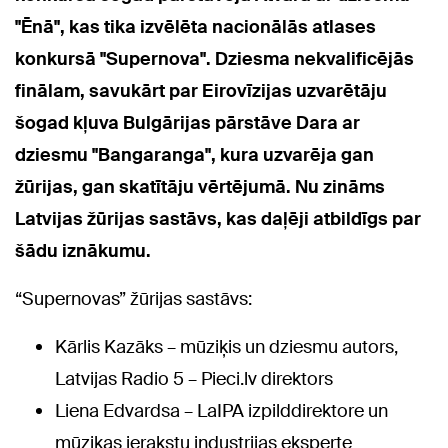
"Ēnā", kas tika izvēlēta nacionālās atlases
konkursā "Supernova". Dziesma nekvalificējās
finālam, savukārt par Eirovīzijas uzvarētāju
šogad kļuva Bulgārijas pārstāve Dara ar
dziesmu "Bangaranga", kura uzvarēja gan
žūrijas, gan skatītāju vērtējumā. Nu zināms
Latvijas žūrijas sastāvs, kas daļēji atbildīgs par
šādu iznākumu.
“Supernovas” žūrijas sastāvs:
Kārlis Kazāks – mūziķis un dziesmu autors,
Latvijas Radio 5 – Pieci.lv direktors
Liena Edvardsa – LaIPA izpilddirektore un
mūzikas ierakstu industrijas eksperte