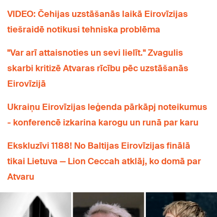
VIDEO: Čehijas uzstāšanās laikā Eirovīzijas
tiešraidē notikusi tehniska problēma
"Var arī attaisnoties un sevi lielīt." Zvagulis
skarbi kritizē Atvaras rīcību pēc uzstāšanās
Eirovīzijā
Ukraiņu Eirovīzijas leģenda pārkāpj noteikumus
- konferencē izkarina karogu un runā par karu
Ekskluzīvi 1188! No Baltijas Eirovīzijas finālā
tikai Lietuva — Lion Ceccah atklāj, ko domā par
Atvaru