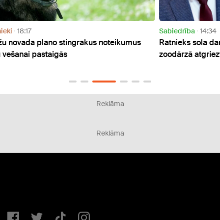
Sabiedrība
14:34
Doma
us
Ratnieks sola darīt visu iespējamo, lai Rīgas
"Ja l
zoodārzā atgrieztos ziloņi
Influ
Dund
Reklāma
Reklāma