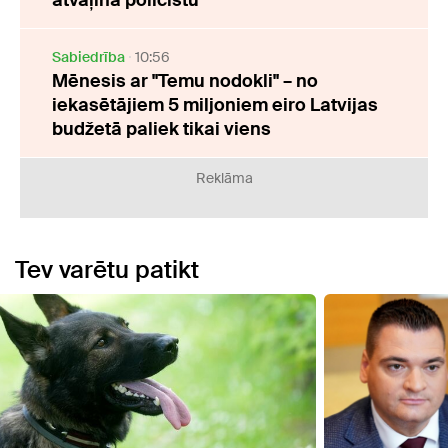
Sabiedrība
10:56
Mēnesis ar "Temu nodokli" – no
iekasētājiem 5 miljoniem eiro Latvijas
budžetā paliek tikai viens
Reklāma
Tev varētu patikt