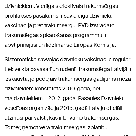
dzīvniekiem. Vienīgais efektīvais trakumsērgas
profilakses pasākums ir savlaicīga dzīvnieku
vakcinācija pret trakumsērgu. PVD izstrādāto
trakumsērgas apkarošanas programmu ir
apstiprinājusi un līdzfinansē Eiropas Komisija.
Sistemātiska savvaļas dzīvnieku vakcinācija regulāri
tiek veikta pavasarī un rudenī. Trakumsērga Latvijā ir
izskausta, jo pēdējais trakumsērgas gadījums meža
dzīvniekiem konstatēts 2010. gadā, bet
mājdzīvniekiem – 2012. gadā. Pasaules Dzīvnieku
veselības organizācija 2015. gadā Latviju oficiāli
atzinusi par valsti, kas ir brīva no trakumsērgas.
Tomēr, ņemot vērā trakumsērgas izplatību