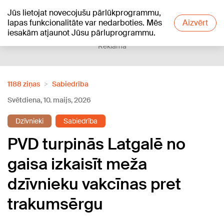
Jūs lietojat novecojušu pārlūkprogrammu,
+16
°C
lapas funkcionalitāte var nedarboties. Mēs
Aizvērt
iesakām atjaunot Jūsu pārluprogrammu.
Reklāma
1188 ziņas
Sabiedrība
Svētdiena, 10. maijs, 2026
Dzīvnieki
Sabiedrība
PVD turpinās Latgalē no
gaisa izkaisīt meža
dzīvnieku vakcīnas pret
trakumsērgu