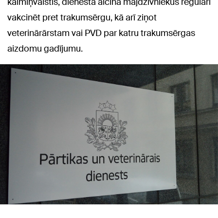
kaimiņvalstīs, dienestā aicina mājdzīvniekus regulāri
vakcinēt pret trakumsērgu, kā arī ziņot
veterinārārstam vai PVD par katru trakumsērgas
aizdomu gadījumu.