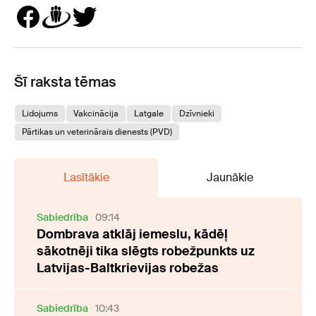
Šī raksta tēmas
Lidojums
Vakcinācija
Latgale
Dzīvnieki
Pārtikas un veterinārais dienests (PVD)
Lasītākie
Jaunākie
Sabiedrība
09:14
Dombrava atklāj iemeslu, kādēļ
sākotnēji tika slēgts robežpunkts uz
Latvijas-Baltkrievijas robežas
Sabiedrība
10:43