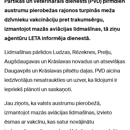
Pārtikas un veterinārais dienests (PVD) pirmdien
austrumu pierobežas rajonos turpinās meža
dzīvnieku vakcināciju pret trakumsērgu,
izmantojot mazās aviācijas lidmašīnas, tā ziņu
aģentūru LETA informēja dienestā.
Lidmašīnas pārlidos Ludzas, Rēzeknes, Preiļu,
Augšdaugavas un Krāslavas novadus un atsevišķas
Daugavpils un Krāslavas pilsētu daļas. PVD aicina
iedzīvotājus nesatraukties un uzver, ka lidojumi ir
iepriekš plānoti un saskaņoti.
Jau ziņots, ka valsts austrumu pierobežā,
izmantojot mazās aviācijas lidmašīnas, izvieto
ēsmas ar vakcīnu, kas satur novājinātu