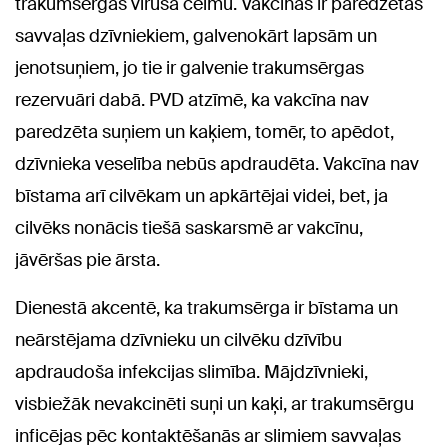
trakumsērgas vīrusa celmu. Vakcīnas ir paredzētas
savvaļas dzīvniekiem, galvenokārt lapsām un
jenotsuņiem, jo tie ir galvenie trakumsērgas
rezervuāri dabā. PVD atzīmē, ka vakcīna nav
paredzēta suņiem un kaķiem, tomēr, to apēdot,
dzīvnieka veselība nebūs apdraudēta. Vakcīna nav
bīstama arī cilvēkam un apkārtējai videi, bet, ja
cilvēks nonācis tiešā saskarsmē ar vakcīnu,
jāvēršas pie ārsta.
Dienestā akcentē, ka trakumsērga ir bīstama un
neārstējama dzīvnieku un cilvēku dzīvību
apdraudoša infekcijas slimība. Mājdzīvnieki,
visbiežāk nevakcinēti suņi un kaķi, ar trakumsērgu
inficējas pēc kontaktēšanās ar slimiem savvaļas