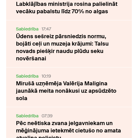
Labklājības ministrija rosina palielināt
vecāku pabalstu līdz 70% no algas
Sabiedrība
17:47
Ūdens sešreiz pārsniedzis normu,
bojāti ceļi un muzeja krājumi: Talsu
novads piešķir naudu plūdu seku
novēršanai
Sabiedrība
10:19
Mirušā uzņēmēja Valērija Maligina
jaunākā meita nonākusi uz apsūdzēto
sola
Sabiedrība
07:39
Pēc neētiska zvana jelgavniekam un
mēģinājuma ietekmēt cietušo no amata
atvaļina policistu