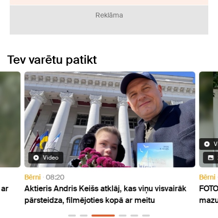
Reklāma
Tev varētu patikt
V
Video
Bērni
08:20
Bērni
 ar
Aktieris Andris Keišs atklāj, kas viņu visvairāk
FOTO:
pārsteidza, filmējoties kopā ar meitu
mazu