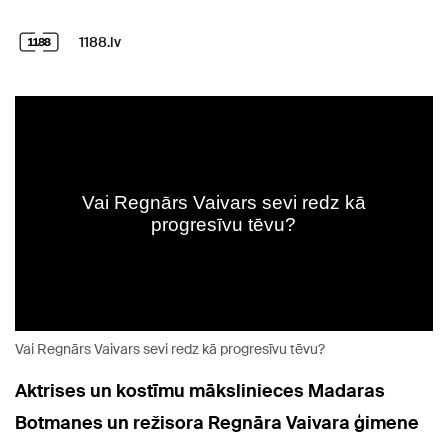
1188.lv
Vai Regnārs Vaivars sevi redz kā progresīvu tēvu?
Aktrises un kostīmu mākslinieces Madaras
Botmanes un režisora Regnāra Vaivara ģimene