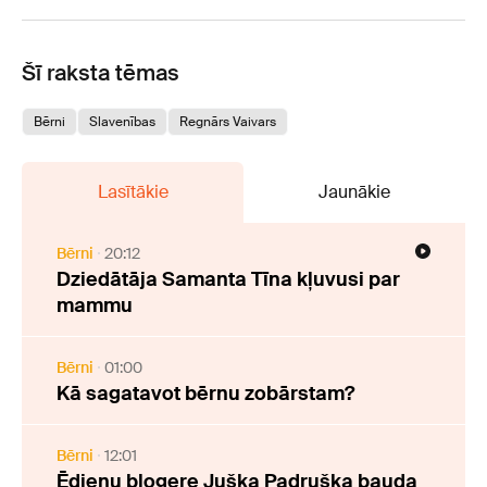
Šī raksta tēmas
Bērni
Slavenības
Regnārs Vaivars
Lasītākie
Jaunākie
Bērni
20:12
Dziedātāja Samanta Tīna kļuvusi par
mammu
Bērni
01:00
Kā sagatavot bērnu zobārstam?
Bērni
12:01
Ēdienu blogere Juška Padruška bauda