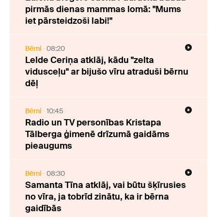
pirmās dienas mammas lomā: "Mums
iet pārsteidzoši labi!"
Bērni
08:20
Lelde Ceriņa atklāj, kādu "zelta
vidusceļu" ar bijušo vīru atraduši bērnu
dēļ
Bērni
10:45
Radio un TV personības Kristapa
Tālberga ģimenē drīzumā gaidāms
pieaugums
Bērni
08:30
Samanta Tīna atklāj, vai būtu šķīrusies
no vīra, ja tobrīd zinātu, ka ir bērna
gaidībās