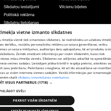
Sīkdatņu iestatījumi
Vilcienu biļetes
Politiskā reklāma
Sīkdatņu lietošanas
noteikumi
 tīmekļa vietne izmanto sīkdatnes
Komentāru pievienošana
 tīmekļa vietnē tiek izmantotas sīkdatnes, lai nodrošinātu un uzlabotu tīmek
nes darbību., nosūtītu personalizētu reklāmu un satura ģenerēšanai, veiktu
āmas un satura mērījumus, auditorijas datu apkopošanu, kā arī produktu izst
TV programma
zlabošanu. Zemāk sniedzam informāciju par visām sīkdatnēm, kuras tiek
Līguma noteikumi
ntotas mūsu tīmekļa vietnēs. Sīkdatnes var atšķirties atkarībā no apmeklētā
rneta vietnes sadaļas. Lietotājam jebkurā brīdī ir iespēja piekrist, atteikties va
360 Ziņu kontakti
īt savu piekrišanu. Piekrišanas sniegšana, kā arī tās atsaukšana vai mainīša
ecas uz visām interneta vietnes sadaļām. Vairāk informācijas par izmantotaj
Helio Media
atnēm skatīt
sīkdatņu izmantošanas noteikumos.
ĪT VISUS PARTNERUS
(1718) →
Portāla palīdzības dienests: e-pasts -
info@1188.lv
PIELĀGOT IZVĒLI
Copyright © 2004-2026 SIA HELIO MEDIA.
All rights reserved.
PIEKRIST VISĀM SĪKDATNĒM