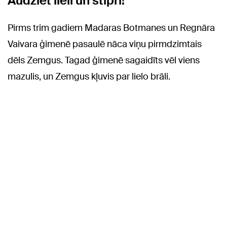
Audziet lieli un stipri!"
Pirms trim gadiem Madaras Botmanes un Regnāra
Vaivara ģimenē pasaulē nāca viņu pirmdzimtais
dēls Zemgus. Tagad ģimenē sagaidīts vēl viens
mazulis, un Zemgus kļuvis par lielo brāli.