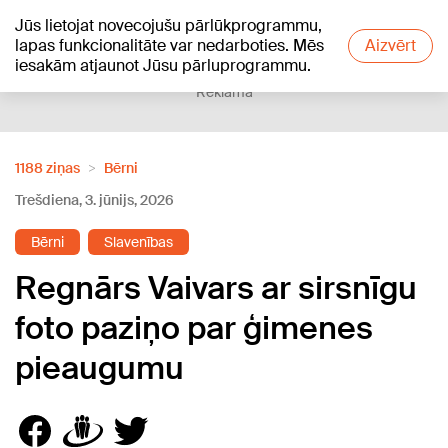
Jūs lietojat novecojušu pārlūkprogrammu,
+20
°C
lapas funkcionalitāte var nedarboties. Mēs
Aizvērt
iesakām atjaunot Jūsu pārluprogrammu.
Reklāma
1188 ziņas
Bērni
Trešdiena, 3. jūnijs, 2026
Bērni
Slavenības
Regnārs Vaivars ar sirsnīgu
foto paziņo par ģimenes
pieaugumu