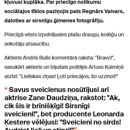
kļuvusi kuplāka. Par priecīgo notikumu
sociālajos tīklos paziņojis pats Regnārs Vaivars,
daloties ar sirsnīgu ģimenes fotogrāfiju.
Priecīgā vēsts izpelnījusies plašu draugu, kolēģu un
sekotāju atsaucību.
Aktieris Andris Bulis komentārā raksta: "Bravo!",
savukārt aktieris un bijušais politiķis Artuss Kaimiņš
atzīst: "Lieliskas ziņas! Ļoti priecājos, šo uzzinot!"
Savus sveicienus nosūtījusi arī
aktrise Zane Daudziņa, rakstot: "Ak,
cik šis ir brīnišķīgi! Sirsnīgi
sveicieni!", bet producente Leonarda
Ķestere vēlējusi: "Sveicieni no sirds!