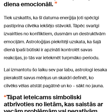
diena emocionāli.
Tiek uzskatīts, ka šī datuma enerģija ļoti spēcīgi
pastiprina cilvēka iekšējo stāvokli. Tāpēc svarīgi
izvairīties no konfliktiem, dusmām un destruktīvām
emocijām. Astroloģijas piekritēji uzskata, ka šajā
dienā īpaši būtiski ir apzināti kontrolēt savas
reakcijas, jo tās var ietekmēt turpmāko periodu.
Lai izmantotu šo laiku sev par labu, astrologi iesaka
pierakstīt savus mērķus un skaidri definēt, ko
cilvēks vēlas atstāt pagātnē un ko – sākt no jauna.
Tāpat ieteicams simboliski
atbrīvoties no lietām, kas saistās ar
vecām problēmām vai negatīvām