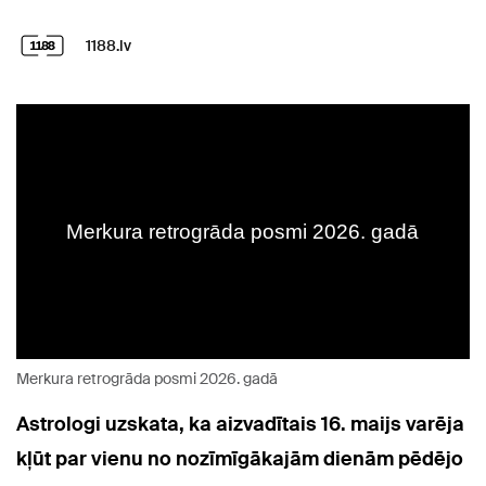
1188.lv
Merkura retrogrāda posmi 2026. gadā
Astrologi uzskata, ka aizvadītais 16. maijs varēja
kļūt par vienu no nozīmīgākajām dienām pēdējo