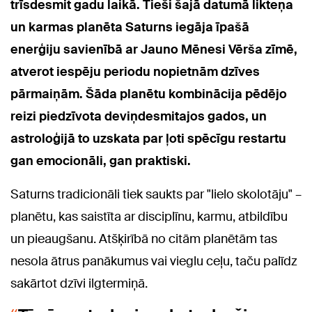
trīsdesmit gadu laikā. Tieši šajā datumā likteņa
un karmas planēta Saturns iegāja īpašā
enerģiju savienībā ar Jauno Mēnesi Vērša zīmē,
atverot iespēju periodu nopietnām dzīves
pārmaiņām. Šāda planētu kombinācija pēdējo
reizi piedzīvota deviņdesmitajos gados, un
astroloģijā to uzskata par ļoti spēcīgu restartu
gan emocionāli, gan praktiski.
Saturns tradicionāli tiek saukts par "lielo skolotāju" –
planētu, kas saistīta ar disciplīnu, karmu, atbildību
un pieaugšanu. Atšķirībā no citām planētām tas
nesola ātrus panākumus vai vieglu ceļu, taču palīdz
sakārtot dzīvi ilgtermiņā.