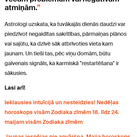
atmiņām.
Astrologi uzskata, ka tuvākajās dienās daudzi var
piedzīvot negaidītas sakritības, pārmaiņas plānos
vai sajūtu, ka dzīvē sāk atbrīvoties vieta kam
jaunam. Un tieši tas, pēc viņu domām, būtu
galvenais signāls, ka karmiskā "restartēšana" ir
sākusies.
Lasi arī!
Ieklausies intuīcijā un nesteidzies! Nedēļas
horoskops visām Zodiaka zīmēm 18. līdz 24.
maijam visām Zodiaka zīmēm
Jaunas iespējas pie apvāršņa. Maija horoskops