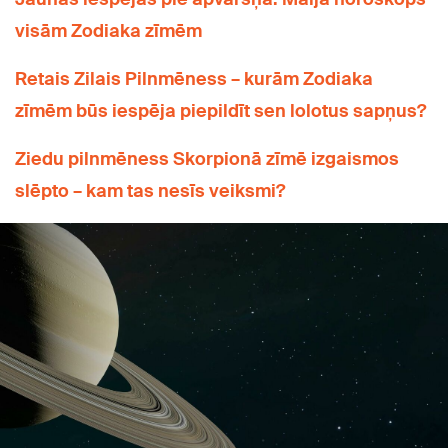
visām Zodiaka zīmēm
Retais Zilais Pilnmēness – kurām Zodiaka
zīmēm būs iespēja piepildīt sen lolotus sapņus?
Ziedu pilnmēness Skorpionā zīmē izgaismos
slēpto – kam tas nesīs veiksmi?