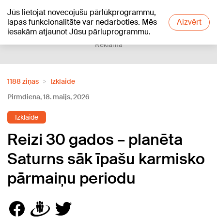
Jūs lietojat novecojušu pārlūkprogrammu,
+18
°C
lapas funkcionalitāte var nedarboties. Mēs
Aizvērt
iesakām atjaunot Jūsu pārluprogrammu.
Reklāma
1188 ziņas
Izklaide
Pirmdiena, 18. maijs, 2026
Izklaide
Reizi 30 gados – planēta
Saturns sāk īpašu karmisko
pārmaiņu periodu