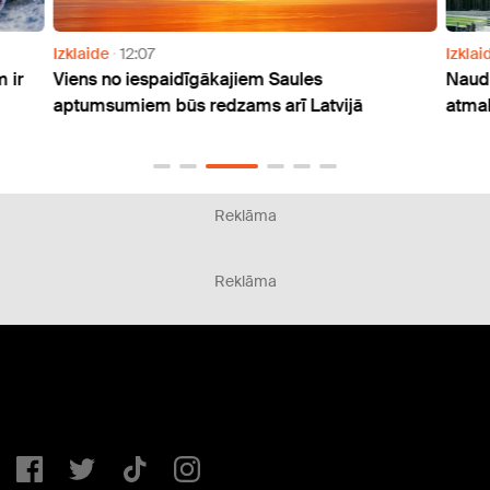
Izklaide
12:07
Izklai
 ir
Viens no iespaidīgākajiem Saules
Naudu
aptumsumiem būs redzams arī Latvijā
atmak
Reklāma
Reklāma