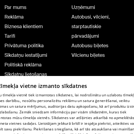
Par mums
Uzņēmumi
Reklāma
Autobusi, vilcieni,
Biznesa klientiem
starptautiskie
Tarifi
pārvadājumi
Privātuma politika
Autobusu biļetes
Sīkdatņu iestatījumi
Vilcienu biļetes
Politiskā reklāma
Sīkdatņu lietošanas
noteikumi
 tīmekļa vietne izmanto sīkdatnes
Komentāru pievienošana
 tīmekļa vietnē tiek izmantotas sīkdatnes, lai nodrošinātu un uzlabotu tīmek
nes darbību., nosūtītu personalizētu reklāmu un satura ģenerēšanai, veiktu
āmas un satura mērījumus, auditorijas datu apkopošanu, kā arī produktu izst
TV programma
zlabošanu. Zemāk sniedzam informāciju par visām sīkdatnēm, kuras tiek
Līguma noteikumi
ntotas mūsu tīmekļa vietnēs. Sīkdatnes var atšķirties atkarībā no apmeklētā
rneta vietnes sadaļas. Lietotājam jebkurā brīdī ir iespēja piekrist, atteikties va
360 Ziņu kontakti
īt savu piekrišanu. Piekrišanas sniegšana, kā arī tās atsaukšana vai mainīša