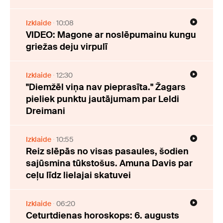
Izklaide
10:08
VIDEO: Magone ar noslēpumainu kungu
griežas deju virpulī
Izklaide
12:30
"Diemžēl viņa nav pieprasīta." Žagars
pieliek punktu jautājumam par Leldi
Dreimani
Izklaide
10:55
Reiz slēpās no visas pasaules, šodien
sajūsmina tūkstošus. Amuna Davis par
ceļu līdz lielajai skatuvei
Izklaide
06:20
Ceturtdienas horoskops: 6. augusts