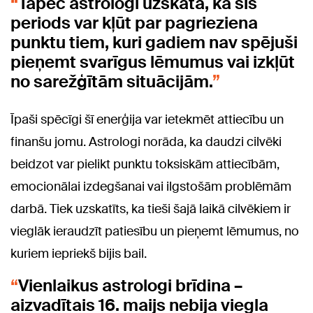
Tāpēc astrologi uzskata, ka šis
periods var kļūt par pagrieziena
punktu tiem, kuri gadiem nav spējuši
pieņemt svarīgus lēmumus vai izkļūt
no sarežģītām situācijām.
Īpaši spēcīgi šī enerģija var ietekmēt attiecību un
finanšu jomu. Astrologi norāda, ka daudzi cilvēki
beidzot var pielikt punktu toksiskām attiecībām,
emocionālai izdegšanai vai ilgstošām problēmām
darbā. Tiek uzskatīts, ka tieši šajā laikā cilvēkiem ir
vieglāk ieraudzīt patiesību un pieņemt lēmumus, no
kuriem iepriekš bijis bail.
Vienlaikus astrologi brīdina –
aizvadītais 16. maijs nebija viegla