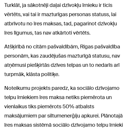
Turklāt, ja sākotnēji daļai dzīvokļu īrnieku ir ticis
vērtēts, vai tai ir mazturīgas personas statuss, lai
atbrīvotu no īres maksas, tad, pagarinot dzīvokļu
īres līgumus, tas nav atkārtoti vērtēts.
Atšķirībā no citām pašvaldībām, Rīgas pašvaldība
personām, kas zaudējušas mazturīgā statusu, nav
atņēmusi piešķirtās dzīves telpas un to nedarīs arī
turpmāk, klāsta politiķe.
Noteikumu projekts paredz, ka sociālo dzīvojamo
telpu īrniekiem īres maksa netiks piemērota un
vienlaikus tiks piemērots 50% atbalsts
maksājumiem par siltumenerģiju apkurei. Plānotajā
īres maksas sistēmā sociālo dzīvojamo telpu īrnieki