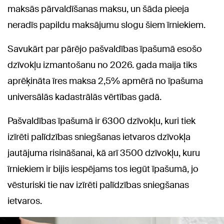
maksās pārvaldīšanas maksu, un šāda pieeja
neradīs papildu maksājumu slogu šiem īrniekiem.
Savukārt par pārējo pašvaldības īpašumā esošo
dzīvokļu izmantošanu no 2026. gada maija tiks
aprēķināta īres maksa 2,5% apmērā no īpašuma
universālās kadastrālās vērtības gadā.
Pašvaldības īpašumā ir 6300 dzīvokļu, kuri tiek
izīrēti palīdzības sniegšanas ietvaros dzīvokļa
jautājuma risināšanai, kā arī 3500 dzīvokļu, kuru
īrniekiem ir bijis iespējams tos iegūt īpašumā, jo
vēsturiski tie nav izīrēti palīdzības sniegšanas
ietvaros.