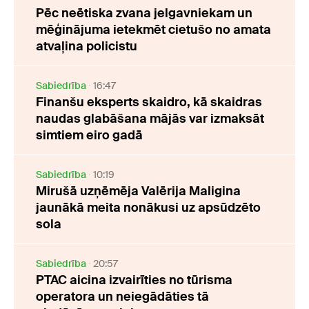
Pēc neētiska zvana jelgavniekam un
mēģinājuma ietekmēt cietušo no amata
atvaļina policistu
Sabiedrība
16:47
Finanšu eksperts skaidro, kā skaidras
naudas glabāšana mājās var izmaksāt
simtiem eiro gadā
Sabiedrība
10:19
Mirušā uzņēmēja Valērija Maligina
jaunākā meita nonākusi uz apsūdzēto
sola
Sabiedrība
20:57
PTAC aicina izvairīties no tūrisma
operatora un neiegādāties tā