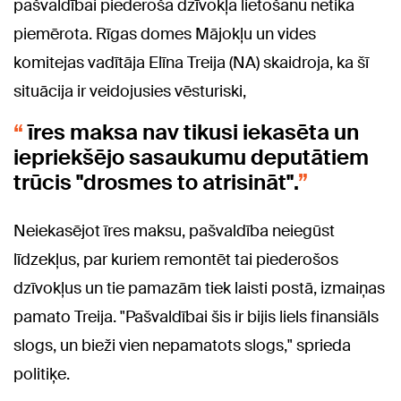
pašvaldībai piederoša dzīvokļa lietošanu netika
piemērota. Rīgas domes Mājokļu un vides
komitejas vadītāja Elīna Treija (NA) skaidroja, ka šī
situācija ir veidojusies vēsturiski,
īres maksa nav tikusi iekasēta un
iepriekšējo sasaukumu deputātiem
trūcis "drosmes to atrisināt".
Neiekasējot īres maksu, pašvaldība neiegūst
līdzekļus, par kuriem remontēt tai piederošos
dzīvokļus un tie pamazām tiek laisti postā, izmaiņas
pamato Treija. "Pašvaldībai šis ir bijis liels finansiāls
slogs, un bieži vien nepamatots slogs," sprieda
politiķe.