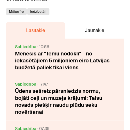
Mājas īre
Iedzīvotāji
Lasītākie
Jaunākie
Sabiedrība
10:56
Mēnesis ar "Temu nodokli" – no
iekasētājiem 5 miljoniem eiro Latvijas
budžetā paliek tikai viens
Sabiedrība
17:47
Ūdens sešreiz pārsniedzis normu,
bojāti ceļi un muzeja krājumi: Talsu
novads piešķir naudu plūdu seku
novēršanai
Sabiedrība
07:39