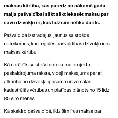
maksas kārtība, kas paredz no nākamā gada
maija pašvaldībai sākt sākt iekasēt maksu par
savu dzīvokļu īri, kas līdz šim netika darīts.
Pašvaldība izstrādājusi jaunus saistošos
noteikumus, kas regulēs pašvaldības dzīvokļu īres
maksas kārtību.
Kā norādīts saistošo noteikumu projekta
paskaidrojuma rakstā, vidēji maksājums par īri
atkarībā no dzīvokļa īpašuma universālās
kadastrālās vērtības un platības plānots no 15 līdz
85 eiro mēnesī.
Kā skaidro pašvaldībā, līdz šim īres maksa par