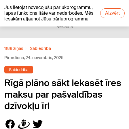
Jūs lietojat novecojušu pārlūkprogrammu,
+21
°C
lapas funkcionalitāte var nedarboties. Mēs
Aizvērt
iesakām atjaunot Jūsu pārluprogrammu.
Reklāma
1188 ziņas
Sabiedrība
Pirmdiena, 24. novembris, 2025
Sabiedrība
Rīgā plāno sākt iekasēt īres
maksu par pašvaldības
dzīvokļu īri