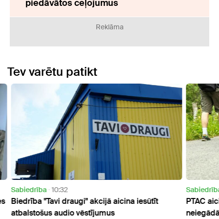
piedāvātos ceļojumus
Reklāma
Tev varētu patikt
Sabiedrība
20:57
Aktuāl
PTAC aicina izvairīties no tūrisma operatora un
Nākam
neiegādāties tā piedāvātos ceļojumus
Saul