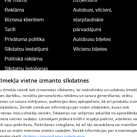
Par mums
Uzņēmumi
Reklāma
Autobusi, vilcieni,
Biznesa klientiem
starptautiskie
Tarifi
pārvadājumi
Privātuma politika
Autobusu biļetes
Sīkdatņu iestatījumi
Vilcienu biļetes
Politiskā reklāma
Sīkdatņu lietošanas
noteikumi
 tīmekļa vietne izmanto sīkdatnes
Komentāru pievienošana
 tīmekļa vietnē tiek izmantotas sīkdatnes, lai nodrošinātu un uzlabotu tīmek
nes darbību., nosūtītu personalizētu reklāmu un satura ģenerēšanai, veiktu
āmas un satura mērījumus, auditorijas datu apkopošanu, kā arī produktu izst
TV programma
zlabošanu. Zemāk sniedzam informāciju par visām sīkdatnēm, kuras tiek
Līguma noteikumi
ntotas mūsu tīmekļa vietnēs. Sīkdatnes var atšķirties atkarībā no apmeklētā
rneta vietnes sadaļas. Lietotājam jebkurā brīdī ir iespēja piekrist, atteikties va
360 Ziņu kontakti
īt savu piekrišanu. Piekrišanas sniegšana, kā arī tās atsaukšana vai mainīša
ecas uz visām interneta vietnes sadaļām. Vairāk informācijas par izmantotaj
Helio Media
atnēm skatīt
sīkdatņu izmantošanas noteikumos.