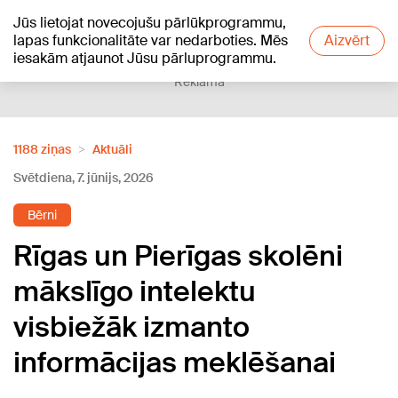
Jūs lietojat novecojušu pārlūkprogrammu,
+16
°C
lapas funkcionalitāte var nedarboties. Mēs
Aizvērt
iesakām atjaunot Jūsu pārluprogrammu.
Reklāma
1188 ziņas
Aktuāli
Svētdiena, 7. jūnijs, 2026
Bērni
Rīgas un Pierīgas skolēni
mākslīgo intelektu
visbiežāk izmanto
informācijas meklēšanai