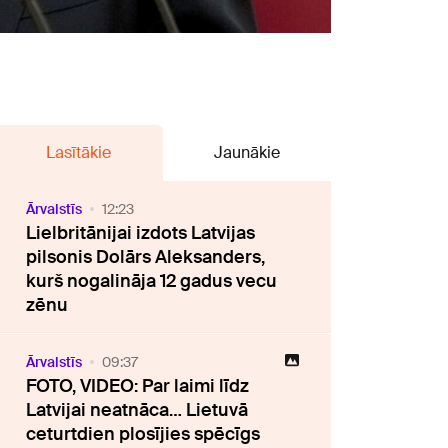
Lasītākie
Jaunākie
Ārvalstīs
12:23
Lielbritānijai izdots Latvijas
pilsonis Dolārs Aleksanders,
kurš nogalināja 12 gadus vecu
zēnu
Ārvalstīs
09:37
FOTO, VIDEO: Par laimi līdz
Latvijai neatnāca… Lietuvā
ceturtdien plosījies spēcīgs