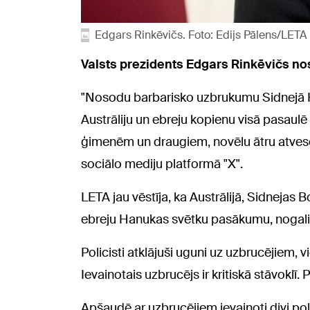
Edgars Rinkēvičs. Foto: Edijs Pālens/LETA
Valsts prezidents Edgars Rinkēvičs n
"Nosodu barbarisko uzbrukumu Sidnejā Han
Austrāliju un ebreju kopienu visā pasaulē š
ģimenēm un draugiem, novēlu ātru atvese
sociālo mediju platformā "X".
LETA jau vēstīja, ka Austrālijā, Sidnejas 
ebreju Hanukas svētku pasākumu, nogalino
Policisti atklājuši uguni uz uzbrucējiem, v
Ievainotais uzbrucējs ir kritiskā stāvoklī. P
Apšaudē ar uzbrucējiem ievainoti divi poli