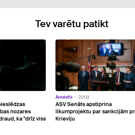
Tev varētu patikt
Ārvalstīs
21:45
rina
Vācijā virs militārās bāzes pama
 sankcijām pret
aizdomīgi droni