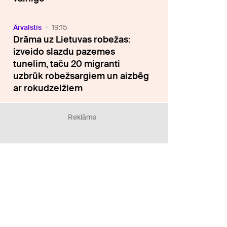
Ārvalstīs
19:15
Drāma uz Lietuvas robežas:
izveido slazdu pazemes
tunelim, taču 20 migranti
uzbrūk robežsargiem un aizbēg
ar rokudzelžiem
Reklāma