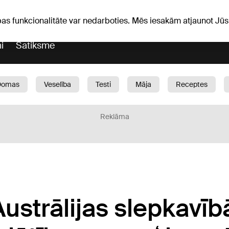
Laika ziņas
Horoskopi
avs
pas funkcionalitāte var nedarboties. Mēs iesakām atjaunot J
i
Satiksme
Domas
Veselība
Testi
Māja
Receptes
Bērni
Auto
1188 play
Sports
Bizness
Reklāma
Austrālijas slepkavī