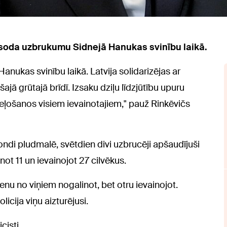
osoda uzbrukumu Sidnejā Hanukas svinību laikā.
ukas svinību laikā. Latvija solidarizējas ar
ajā grūtajā brīdī. Izsaku dziļu līdzjūtību upuru
ļošanos visiem ievainotajiem," pauž Rinkēvičs
Bondi pludmalē, svētdien divi uzbrucēji apšaudījuši
t 11 un ievainojot 27 cilvēkus.
ienu no viņiem nogalinot, bet otru ievainojot.
olicija viņu aizturējusi.
cisti.