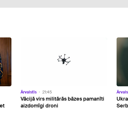
Ārvalstīs
20:23
Ārvals
nīti
Ukrainas prezidents ieradies vizītē
ASV 
Serbijā
aptu
būvn