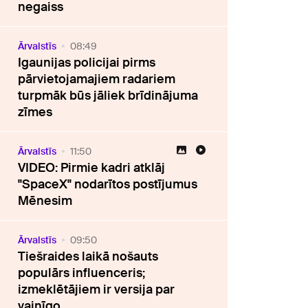
negaiss
Ārvalstīs
08:49
Igaunijas policijai pirms
pārvietojamajiem radariem
turpmāk būs jāliek brīdinājuma
zīmes
Ārvalstīs
11:50
VIDEO: Pirmie kadri atklāj
"SpaceX" nodarītos postījumus
Mēnesim
Ārvalstīs
09:50
Tiešraides laikā nošauts
populārs influenceris;
izmeklētājiem ir versija par
vainīgo