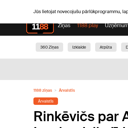
S, 08.08.2026.
+18
°C
Mudīte, Vladislava, Vladisl
Jūs lietojat novecojušu pārlūkprogrammu, la
Ziņas
1188 play
Uzņēmum
360 Ziņas
Izklaide
Atpūta
Aktuāli
Satiksme
Skaistumam
1188 ziņas
Ārvalstīs
Ārvalstīs
Rinkēvičs par 