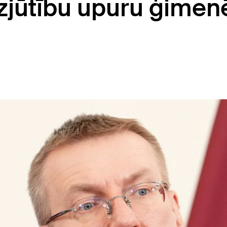
īdzjūtību upuru ģime