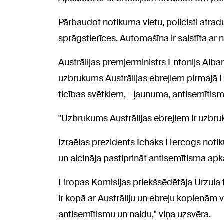
Pārbaudot notikuma vietu, policisti atrad
sprāgstierīces. Automašīna ir saistīta ar
Austrālijas premjerministrs Entonijs Albanī
uzbrukums Austrālijas ebrejiem pirmajā H
ticības svētkiem, - ļaunuma, antisemītisma
"Uzbrukums Austrālijas ebrejiem ir uzbru
Izraēlas prezidents Ichaks Hercogs noti
un aicināja pastiprināt antisemītisma apk
Eiropas Komisijas priekšsēdētāja Urzula f
ir kopā ar Austrāliju un ebreju kopienām 
antisemītismu un naidu," viņa uzsvēra.