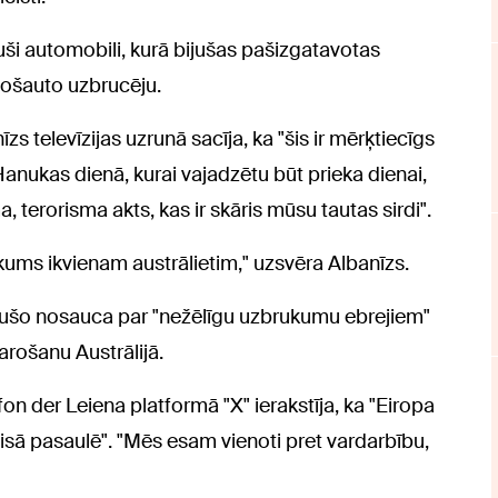
uši automobili, kurā bijušas pašizgatavotas
 nošauto uzbrucēju.
zs televīzijas uzrunā sacīja, ka "šis ir mērķtiecīgs
anukas dienā, kurai vajadzētu būt prieka dienai,
, terorisma akts, kas ir skāris mūsu tautas sirdi".
kums ikvienam austrālietim," uzsvēra Albanīzs.
kušo nosauca par "nežēlīgu uzbrukumu ebrejiem"
arošanu Austrālijā.
on der Leiena platformā "X" ierakstīja, ka "Eiropa
visā pasaulē". "Mēs esam vienoti pret vardarbību,