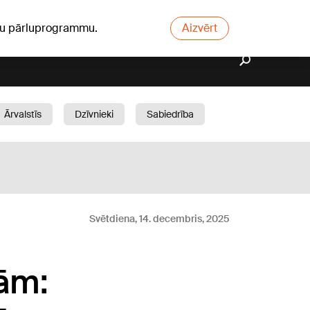
ūsu pārluprogrammu.
Aizvērt
Ārvalstīs
Dzīvnieki
Sabiedrība
Dārzs
Svētdiena, 14. decembris, 2025
bām: