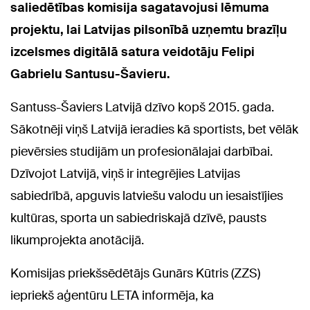
saliedētības komisija sagatavojusi lēmuma
projektu, lai Latvijas pilsonībā uzņemtu brazīļu
izcelsmes digitālā satura veidotāju Felipi
Gabrielu Santusu-Šavieru.
Santuss-Šaviers Latvijā dzīvo kopš 2015. gada.
Sākotnēji viņš Latvijā ieradies kā sportists, bet vēlāk
pievērsies studijām un profesionālajai darbībai.
Dzīvojot Latvijā, viņš ir integrējies Latvijas
sabiedrībā, apguvis latviešu valodu un iesaistījies
kultūras, sporta un sabiedriskajā dzīvē, pausts
likumprojekta anotācijā.
Komisijas priekšsēdētājs Gunārs Kūtris (ZZS)
iepriekš aģentūru LETA informēja, ka