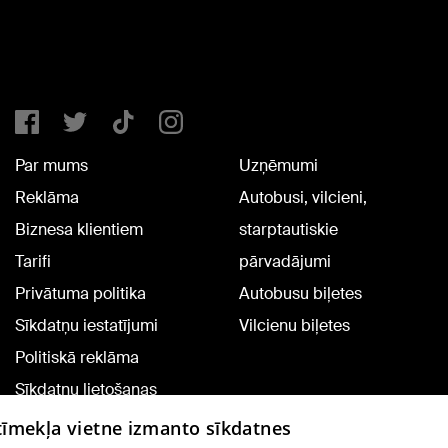
Par mums
Uzņēmumi
Reklāma
Autobusi, vilcieni,
Biznesa klientiem
starptautiskie
Tarifi
pārvadājumi
Privātuma politika
Autobusu biļetes
Sīkdatņu iestatījumi
Vilcienu biļetes
Politiskā reklāma
Sīkdatņu lietošanas
noteikumi
 tīmekļa vietne izmanto sīkdatnes