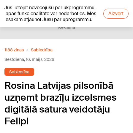
Jūs lietojat novecojušu pārlūkprogrammu,
+22
°C
lapas funkcionalitāte var nedarboties. Mēs
Aizvērt
iesakām atjaunot Jūsu pārluprogrammu.
Reklāma
1188 ziņas
Sabiedrība
Sestdiena, 16. maijs, 2026
Sabiedrība
Rosina Latvijas pilsonībā
uzņemt brazīļu izcelsmes
digitālā satura veidotāju
Felipi