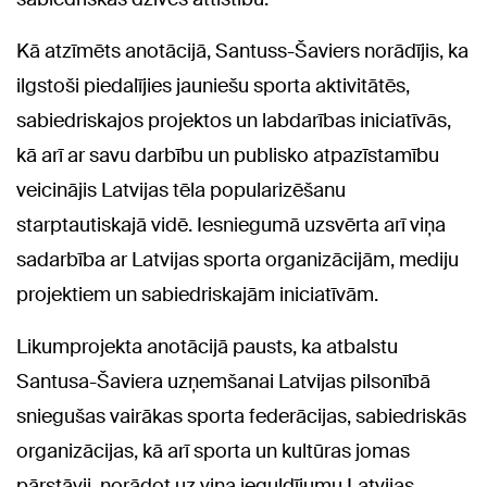
Kā atzīmēts anotācijā, Santuss-Šaviers norādījis, ka
ilgstoši piedalījies jauniešu sporta aktivitātēs,
sabiedriskajos projektos un labdarības iniciatīvās,
kā arī ar savu darbību un publisko atpazīstamību
veicinājis Latvijas tēla popularizēšanu
starptautiskajā vidē. Iesniegumā uzsvērta arī viņa
sadarbība ar Latvijas sporta organizācijām, mediju
projektiem un sabiedriskajām iniciatīvām.
Likumprojekta anotācijā pausts, ka atbalstu
Santusa-Šaviera uzņemšanai Latvijas pilsonībā
sniegušas vairākas sporta federācijas, sabiedriskās
organizācijas, kā arī sporta un kultūras jomas
pārstāvji, norādot uz viņa ieguldījumu Latvijas