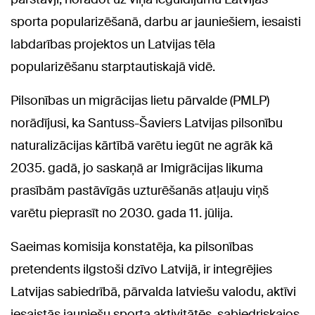
sporta popularizēšanā, darbu ar jauniešiem, iesaisti
labdarības projektos un Latvijas tēla
popularizēšanu starptautiskajā vidē.
Pilsonības un migrācijas lietu pārvalde (PMLP)
norādījusi, ka Santuss-Šaviers Latvijas pilsonību
naturalizācijas kārtībā varētu iegūt ne agrāk kā
2035. gadā, jo saskaņā ar Imigrācijas likuma
prasībām pastāvīgās uzturēšanās atļauju viņš
varētu pieprasīt no 2030. gada 11. jūlija.
Saeimas komisija konstatēja, ka pilsonības
pretendents ilgstoši dzīvo Latvijā, ir integrējies
Latvijas sabiedrībā, pārvalda latviešu valodu, aktīvi
iesaistās jauniešu sporta aktivitātēs, sabiedriskajos