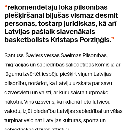
rekomendētāju lokā pilsonības
piešķiršanai bijušas vismaz desmit
personas, tostarp juridiskas, kā arī
Latvijas pašlaik slavenākais
basketbolists Kristaps Porziņģis.
Santuss-Šaviers vērsās Saeimas Pilsonības,
migrācijas un sabiedrības saliedētības komisijā ar
lūgumu izvērtēt iespēju piešķirt viņam Latvijas
pilsonību, norādot, ka Latviju uzskata par savu
dzīvesvietu un valsti, ar kuru saista turpmāko
nākotni. Viņš uzsvēris, ka ikdienā lieto latviešu
valodu, izjūt piederību Latvijas sabiedrībai un vēlas
turpināt veicināt Latvijas kultūras, sporta un
sabiedriskās dzīves attīstību.