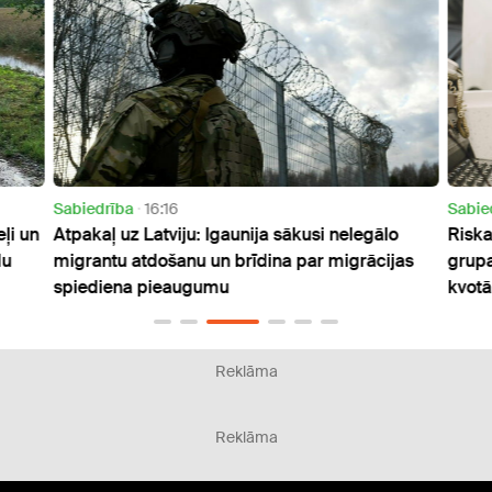
Sabiedrība
16:16
Sabie
ļi un
Atpakaļ uz Latviju: Igaunija sākusi nelegālo
Riska
du
migrantu atdošanu un brīdina par migrācijas
grupa
spiediena pieaugumu
kvotā
Reklāma
Reklāma