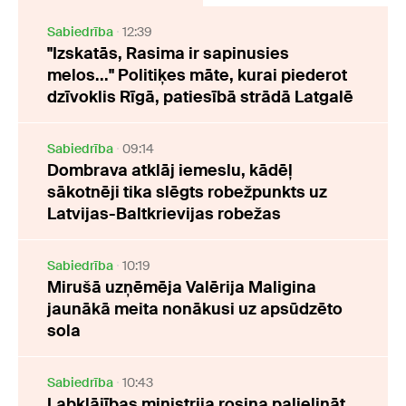
Sabiedrība
12:39
"Izskatās, Rasima ir sapinusies
melos..." Politiķes māte, kurai piederot
dzīvoklis Rīgā, patiesībā strādā Latgalē
Sabiedrība
09:14
Dombrava atklāj iemeslu, kādēļ
sākotnēji tika slēgts robežpunkts uz
Latvijas-Baltkrievijas robežas
Sabiedrība
10:19
Mirušā uzņēmēja Valērija Maligina
jaunākā meita nonākusi uz apsūdzēto
sola
Sabiedrība
10:43
Labklājības ministrija rosina palielināt