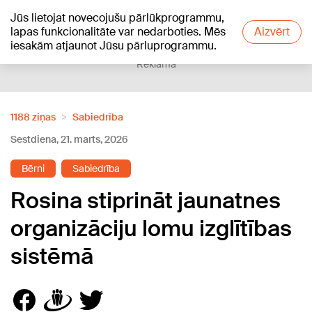
Jūs lietojat novecojušu pārlūkprogrammu,
+25
°C
lapas funkcionalitāte var nedarboties. Mēs
Aizvērt
iesakām atjaunot Jūsu pārluprogrammu.
Reklāma
1188 ziņas
Sabiedrība
Sestdiena, 21. marts, 2026
Bērni
Sabiedrība
Rosina stiprināt jaunatnes
organizāciju lomu izglītības
sistēmā