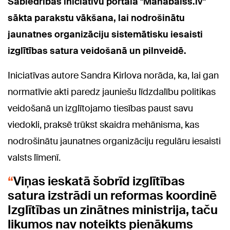
Sabiedrības iniciatīvu portālā "Manabalss.lv"
sākta parakstu vākšana, lai nodrošinātu
jaunatnes organizāciju sistemātisku iesaisti
izglītības satura veidošanā un pilnveidē.
Iniciatīvas autore Sandra Kirlova norāda, ka, lai gan
normatīvie akti paredz jauniešu līdzdalību politikas
veidošanā un izglītojamo tiesības paust savu
viedokli, praksē trūkst skaidra mehānisma, kas
nodrošinātu jaunatnes organizāciju regulāru iesaisti
valsts līmenī.
Viņas ieskatā šobrīd izglītības
satura izstrādi un reformas koordinē
Izglītības un zinātnes ministrija, taču
likumos nav noteikts pienākums