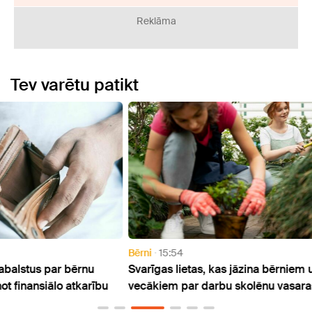
Reklāma
Tev varētu patikt
Bērni
15:54
Bērni
Svarīgas lietas, kas jāzina bērniem un viņu
Aptau
ību
vecākiem par darbu skolēnu vasaras brīvlaikā
draug