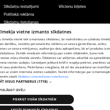
Sīkdatņu iestatījumi
Vilcienu biļetes
Politiskā reklāma
Sīkdatņu lietošanas
noteikumi
 tīmekļa vietne izmanto sīkdatnes
Komentāru pievienošana
 tīmekļa vietnē tiek izmantotas sīkdatnes, lai nodrošinātu un uzlabotu tīmek
nes darbību., nosūtītu personalizētu reklāmu un satura ģenerēšanai, veiktu
āmas un satura mērījumus, auditorijas datu apkopošanu, kā arī produktu izst
TV programma
zlabošanu. Zemāk sniedzam informāciju par visām sīkdatnēm, kuras tiek
Līguma noteikumi
ntotas mūsu tīmekļa vietnēs. Sīkdatnes var atšķirties atkarībā no apmeklētā
rneta vietnes sadaļas. Lietotājam jebkurā brīdī ir iespēja piekrist, atteikties va
360 Ziņu kontakti
īt savu piekrišanu. Piekrišanas sniegšana, kā arī tās atsaukšana vai mainīša
ecas uz visām interneta vietnes sadaļām. Vairāk informācijas par izmantotaj
Helio Media
atnēm skatīt
sīkdatņu izmantošanas noteikumos.
ĪT VISUS PARTNERUS
(1718) →
Portāla palīdzības dienests: e-pasts -
info@1188.lv
PIELĀGOT IZVĒLI
Copyright © 2004-2026 SIA HELIO MEDIA.
All rights reserved.
PIEKRIST VISĀM SĪKDATNĒM
ATSTĀT TEHNISKĀS SĪKDATNES