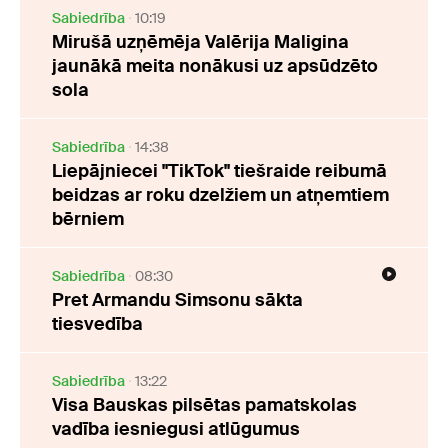
Sabiedrība
10:19
Mirušā uzņēmēja Valērija Maligina
jaunākā meita nonākusi uz apsūdzēto
sola
Sabiedrība
14:38
Liepājniecei "TikTok" tiešraide reibumā
beidzas ar roku dzelžiem un atņemtiem
bērniem
Sabiedrība
08:30
Pret Armandu Simsonu sākta
tiesvedība
Sabiedrība
13:22
Visa Bauskas pilsētas pamatskolas
vadība iesniegusi atlūgumus