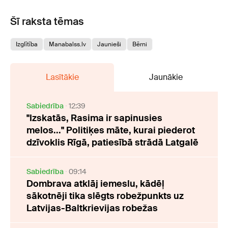
Šī raksta tēmas
Izglītība
Manabalss.lv
Jaunieši
Bērni
Lasītākie
Jaunākie
Sabiedrība
12:39
"Izskatās, Rasima ir sapinusies
melos..." Politiķes māte, kurai piederot
dzīvoklis Rīgā, patiesībā strādā Latgalē
Sabiedrība
09:14
Dombrava atklāj iemeslu, kādēļ
sākotnēji tika slēgts robežpunkts uz
Latvijas-Baltkrievijas robežas