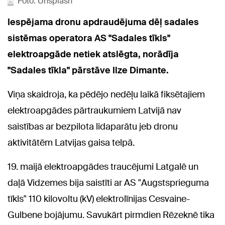
Foto: Unsplash
Iespējama dronu apdraudējuma dēļ sadales
sistēmas operatora AS "Sadales tīkls"
elektroapgāde netiek atslēgta, norādīja
"Sadales tīkla" pārstāve Ilze Dimante.
Viņa skaidroja, ka pēdējo nedēļu laikā fiksētajiem
elektroapgādes pārtraukumiem Latvijā nav
saistības ar bezpilota lidaparātu jeb dronu
aktivitātēm Latvijas gaisa telpā.
19. maijā elektroapgādes traucējumi Latgalē un
daļā Vidzemes bija saistīti ar AS "Augstsprieguma
tīkls" 110 kilovoltu (kV) elektrolīnijas Cesvaine-
Gulbene bojājumu. Savukārt pirmdien Rēzeknē tika