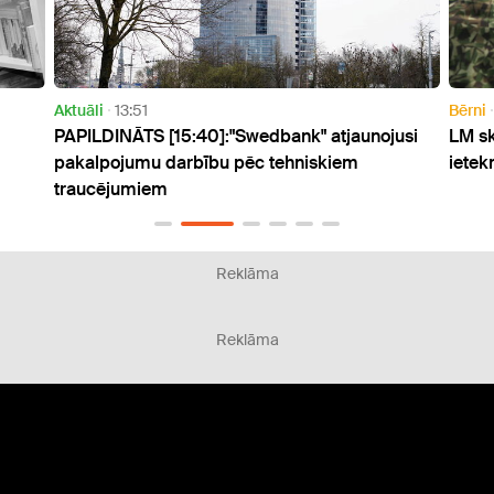
Bērni
14:23
 [15:40]:"Swedbank" atjaunojusi
LM skaidro, kā valsts a
u darbību pēc tehniskiem
ietekmē daudzbērnu ģi
em
Reklāma
Reklāma