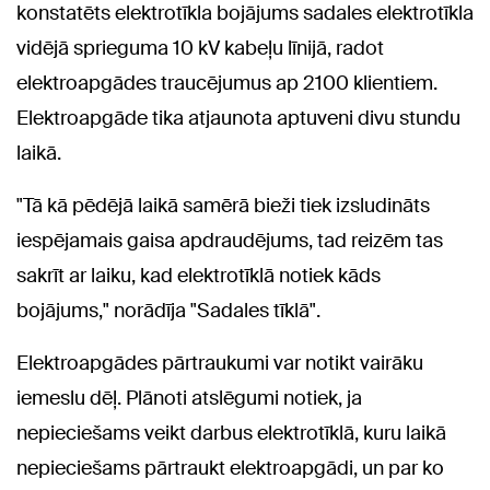
konstatēts elektrotīkla bojājums sadales elektrotīkla
vidējā sprieguma 10 kV kabeļu līnijā, radot
elektroapgādes traucējumus ap 2100 klientiem.
Elektroapgāde tika atjaunota aptuveni divu stundu
laikā.
"Tā kā pēdējā laikā samērā bieži tiek izsludināts
iespējamais gaisa apdraudējums, tad reizēm tas
sakrīt ar laiku, kad elektrotīklā notiek kāds
bojājums," norādīja "Sadales tīklā".
Elektroapgādes pārtraukumi var notikt vairāku
iemeslu dēļ. Plānoti atslēgumi notiek, ja
nepieciešams veikt darbus elektrotīklā, kuru laikā
nepieciešams pārtraukt elektroapgādi, un par ko