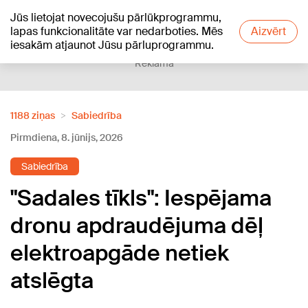
Jūs lietojat novecojušu pārlūkprogrammu,
+12
°C
lapas funkcionalitāte var nedarboties. Mēs
Aizvērt
iesakām atjaunot Jūsu pārluprogrammu.
Reklāma
1188 ziņas
Sabiedrība
Pirmdiena, 8. jūnijs, 2026
Sabiedrība
"Sadales tīkls": Iespējama
dronu apdraudējuma dēļ
elektroapgāde netiek
atslēgta