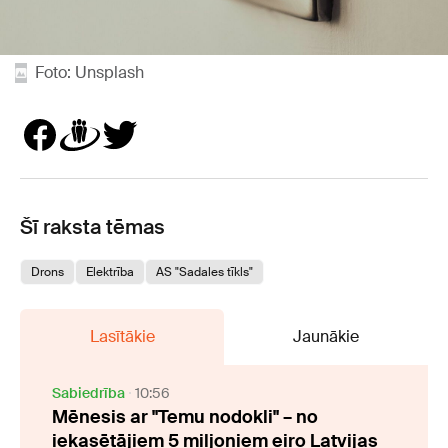
Foto: Unsplash
Šī raksta tēmas
Drons
Elektrība
AS "Sadales tīkls"
Lasītākie
Jaunākie
Sabiedrība
10:56
Mēnesis ar "Temu nodokli" – no
iekasētājiem 5 miljoniem eiro Latvijas