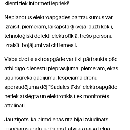
klienti tiek informēti iepriekš.
Neplānotus elektroapgādes pārtraukumus var
izraisīt, piemēram, laikapstākļi (vēja lauzti koki),
tehnoloģiski defekti elektrotīklā, trešo personu
izraisīti bojājumi vai citi iemesli.
Visbeidzot elektroapgāde var tikt pārtraukta pēc
atbildīgo dienestu pieprasījuma, piemēram, ēkas
ugunsgrēka gadījumā. Iespējama dronu
apdraudējuma dēļ "Sadales tīkls" elektroapgāde
netiek atslēgta un elektrotīkls tiek monitorēts
attālināti.
Jau ziņots, ka pirmdienas rītā bija izsludināts
iespējams apdraudējums Latvijas gaisa telpā