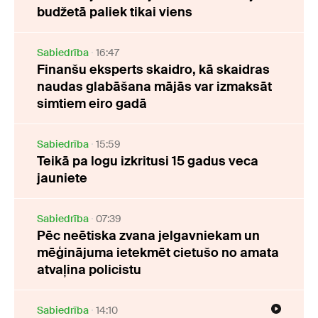
budžetā paliek tikai viens
Sabiedrība
16:47
Finanšu eksperts skaidro, kā skaidras
naudas glabāšana mājās var izmaksāt
simtiem eiro gadā
Sabiedrība
15:59
Teikā pa logu izkritusi 15 gadus veca
jauniete
Sabiedrība
07:39
Pēc neētiska zvana jelgavniekam un
mēģinājuma ietekmēt cietušo no amata
atvaļina policistu
Sabiedrība
14:10