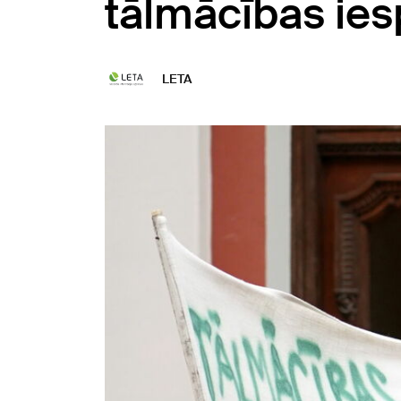
tālmācības ies
LETA