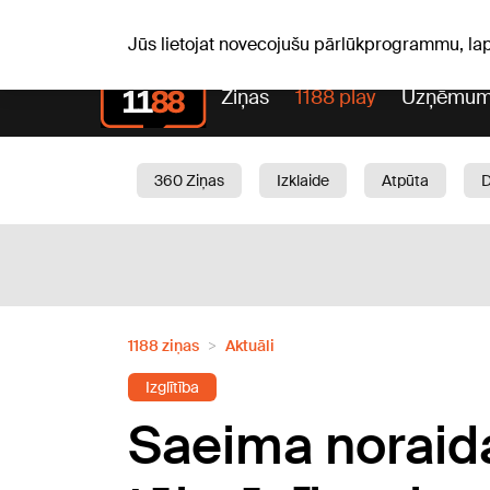
Pk, 07.08.2026.
+19
°C
Alfrēds, Fredis, Madars
Jūs lietojat novecojušu pārlūkprogrammu, la
Ziņas
1188 play
Uzņēmum
360 Ziņas
Izklaide
Atpūta
Aktuāli
Satiksme
Skaistumam
1188 ziņas
Aktuāli
Izglītība
Saeima noraid