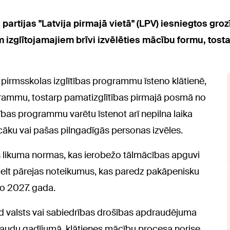
partijas "Latvija pirmajā vietā" (LPV) iesniegtos groz
 izglītojamajiem brīvi izvēlēties mācību formu, tost
 pirmsskolas izglītības programmu īsteno klātienē,
grammu, tostarp pamatizglītības pirmajā posmā no
lītības programmu varētu īstenot arī nepilna laika
ecāku vai pašas pilngadīgās personas izvēles.
as likuma normas, kas ierobežo tālmācības apguvi
celt pārejas noteikumus, kas paredz pakāpenisku
no 2027. gada.
kad valsts vai sabiedrības drošības apdraudējuma
 draudu gadījumā, klātienes mācību procesa norise