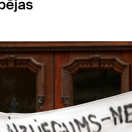
pējas