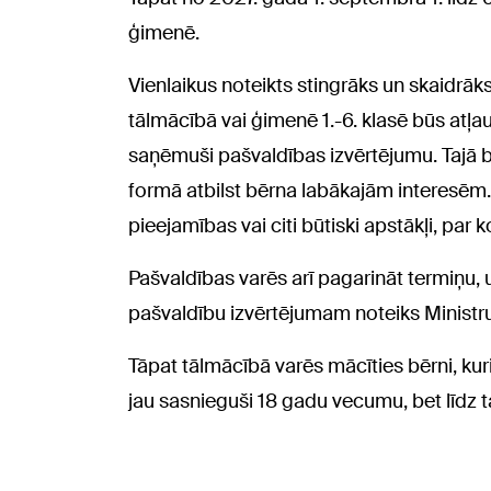
ģimenē.
Vienlaikus noteikts stingrāks un skaidrā
tālmācībā vai ģimenē 1.-6. klasē būs atļau
saņēmuši pašvaldības izvērtējumu. Tajā b
formā atbilst bērna labākajām interesēm. T
pieejamības vai citi būtiski apstākļi, par
Pašvaldības varēs arī pagarināt termiņu, u
pašvaldību izvērtējumam noteiks Ministru
Tāpat tālmācībā varēs mācīties bērni, kuri 
jau sasnieguši 18 gadu vecumu, bet līdz 