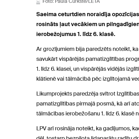
Foto: Paula Čurkste/LETA
Saeima ceturtdien noraidīja opozīcijas 
rosināts ļaut vecākiem un pilngadīgiem
ierobežojumus 1. līdz 6. klasē.
Ar grozījumiem bija paredzēts noteikt, ka
savukārt vispārējās pamatizglītības pro
1. līdz 6. klasei, un vispārējās vidējās izg
klātienē vai tālmācībā pēc izglītojamā v
Likumprojekts paredzēja svītrot Izglītīb
pamatizglītības pirmajā posmā, kā arī at
tālmācības ierobežošanu 1. līdz 6. klasē 
LPV arī rosināja noteikt, ka gadījumos, 
dēļ, tostarp bezpilota lidaparātu radītu