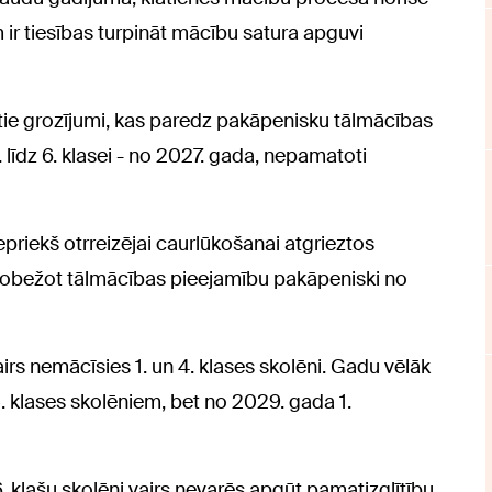
 ir tiesības turpināt mācību satura apguvi
tie grozījumi, kas paredz pakāpenisku tālmācības
īdz 6. klasei - no 2027. gada, nepamatoti
priekš otrreizējai caurlūkošanai atgrieztos
erobežot tālmācības pieejamību pakāpeniski no
rs nemācīsies 1. un 4. klases skolēni. Gadu vēlāk
5. klases skolēniem, bet no 2029. gada 1.
6. klašu skolēni vairs nevarēs apgūt pamatizglītību