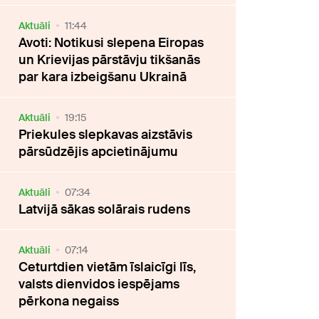
Aktuāli
11:44
Avoti: Notikusi slepena Eiropas
un Krievijas pārstāvju tikšanās
par kara izbeigšanu Ukrainā
Aktuāli
19:15
Priekules slepkavas aizstāvis
pārsūdzējis apcietinājumu
Aktuāli
07:34
Latvijā sākas solārais rudens
Aktuāli
07:14
Ceturtdien vietām īslaicīgi līs,
valsts dienvidos iespējams
pērkona negaiss