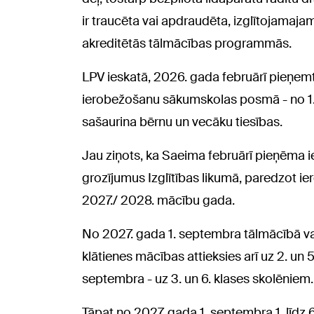
ir traucēta vai apdraudēta, izglītojamajam
akreditētās tālmācības programmās.
LPV ieskatā, 2026. gada februārī pieņem
ierobežošanu sākumskolas posmā - no 1. l
sašaurina bērnu un vecāku tiesības.
Jau ziņots, ka Saeima februārī pieņēma ie
grozījumus Izglītības likumā, paredzot i
2027./ 2028. mācību gada.
No 2027. gada 1. septembra tālmācībā vai
klātienes mācības attieksies arī uz 2. un 
septembra - uz 3. un 6. klases skolēniem.
Tāpat no 2027. gada 1. septembra 1. līdz 