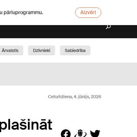
ūsu pārluprogrammu.
Aizvērt
Ārvalstīs
Dzīvnieki
Sabiedrība
Dārzs
Ceturtdiena, 4. jūnijs, 2026
plašināt