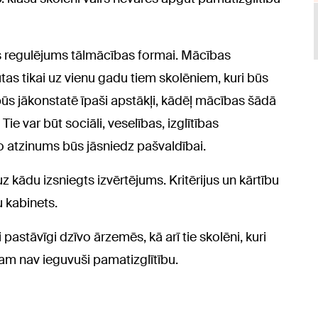
ks regulējums tālmācības formai. Mācības
tas tikai uz vienu gadu tiem skolēniem, kuri būs
ūs jākonstatē īpaši apstākļi, kādēļ mācības šādā
ie var būt sociāli, veselības, izglītības
 ko atzinums būs jāsniedz pašvaldībai.
z kādu izsniegts izvērtējums. Kritērijus un kārtību
 kabinets.
pastāvīgi dzīvo ārzemēs, kā arī tie skolēni, kuri
tam nav ieguvuši pamatizglītību.