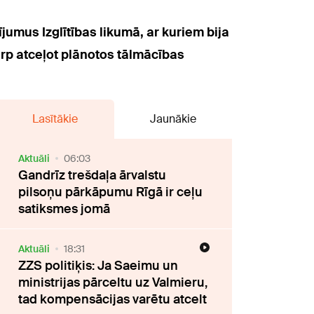
ījumus Izglītības likumā, ar kuriem bija
arp atceļot plānotos tālmācības
Lasītākie
Jaunākie
Aktuāli
06:03
Gandrīz trešdaļa ārvalstu
pilsoņu pārkāpumu Rīgā ir ceļu
satiksmes jomā
Aktuāli
18:31
ZZS politiķis: Ja Saeimu un
ministrijas pārceltu uz Valmieru,
tad kompensācijas varētu atcelt