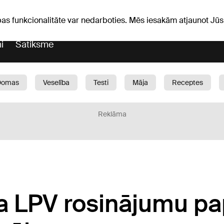
Laika ziņas
Horoskopi
pas funkcionalitāte var nedarboties. Mēs iesakām atjaunot J
i
Satiksme
Domas
Veselība
Testi
Māja
Receptes
Bērni
Auto
1188 play
Sports
Bizness
Reklāma
a LPV rosinājumu pa