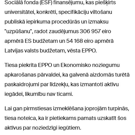
Sociālā fonda (ESF) finansējumu, kas piešķirts
universitātei, konkrēti, specifikāciju viltošanu
publiskā iepirkuma procedūrās un izmaksu
"uzpūšanu", radot zaudējumus 306 957 eiro
apmērā ES budžetam un 54 168 eiro apmērā
Latvijas valsts budžetam, vēsta EPPO.
Tiesa piekrita EPPO un Ekonomisko noziegumu
apkarošanas pārvaldei, ka galvenā aizdomās turētā
paskaidrojumi par līdzekļu, kas izmantoti aktīvu
iegādei, likumību nav ticami.
Lai gan pirmstiesas izmeklēšana joprojām turpinās,
tiesa noteica, ka ir pietiekams pamats uzskatīt šos
aktīvus par noziedzīgi iegūtiem.