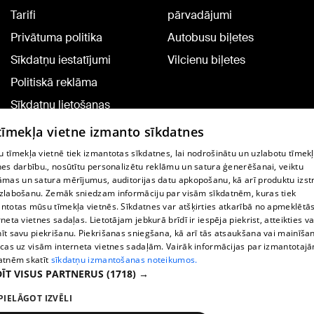
Tarifi
pārvadājumi
Privātuma politika
Autobusu biļetes
Sīkdatņu iestatījumi
Vilcienu biļetes
Politiskā reklāma
Sīkdatņu lietošanas
noteikumi
 tīmekļa vietne izmanto sīkdatnes
Komentāru pievienošana
 tīmekļa vietnē tiek izmantotas sīkdatnes, lai nodrošinātu un uzlabotu tīmek
nes darbību., nosūtītu personalizētu reklāmu un satura ģenerēšanai, veiktu
āmas un satura mērījumus, auditorijas datu apkopošanu, kā arī produktu izst
TV programma
zlabošanu. Zemāk sniedzam informāciju par visām sīkdatnēm, kuras tiek
Līguma noteikumi
ntotas mūsu tīmekļa vietnēs. Sīkdatnes var atšķirties atkarībā no apmeklētā
rneta vietnes sadaļas. Lietotājam jebkurā brīdī ir iespēja piekrist, atteikties va
360 Ziņu kontakti
īt savu piekrišanu. Piekrišanas sniegšana, kā arī tās atsaukšana vai mainīša
ecas uz visām interneta vietnes sadaļām. Vairāk informācijas par izmantotaj
Helio Media
atnēm skatīt
sīkdatņu izmantošanas noteikumos.
ĪT VISUS PARTNERUS
(1718) →
Portāla palīdzības dienests: e-pasts -
info@1188.lv
PIELĀGOT IZVĒLI
Copyright © 2004-2026 SIA HELIO MEDIA.