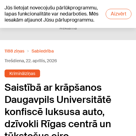
Jūs lietojat novecojušu pārlūkprogrammu,
+24
°C
lapas funkcionalitāte var nedarboties. Mēs
Aizvērt
iesakām atjaunot Jūsu pārluprogrammu.
Reklāma
1188 ziņas
Sabiedrība
Trešdiena, 22. aprīlis, 2026
Kriminālziņas
Saistībā ar krāpšanos
Daugavpils Universitātē
konfiscē luksusa auto,
dzīvokli Rīgas centrā un