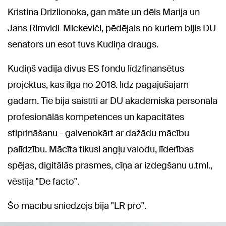
Kristina Drizlionoka, gan māte un dēls Marija un
Jans Rimvidi-Mickeviči, pēdējais no kuriem bijis DU
senators un esot tuvs Kudiņa draugs.
Kudiņš vadīja divus ES fondu līdzfinansētus
projektus, kas ilga no 2018. līdz pagājušajam
gadam. Tie bija saistīti ar DU akadēmiskā personāla
profesionālās kompetences un kapacitātes
stiprināšanu - galvenokārt ar dažādu mācību
palīdzību. Mācīta tikusi angļu valodu, līderības
spējas, digitālās prasmes, cīņa ar izdegšanu u.tml.,
vēstīja "De facto".
Šo mācību sniedzējs bija "LR pro".