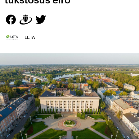
tūkstošus eiro
LETA