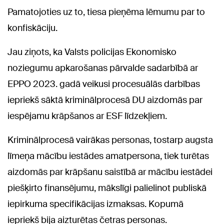
Pamatojoties uz to, tiesa pieņēma lēmumu par to
konfiskāciju.
Jau ziņots, ka Valsts policijas Ekonomisko
noziegumu apkarošanas pārvalde sadarbībā ar
EPPO 2023. gadā veikusi procesuālās darbības
iepriekš sāktā kriminālprocesā DU aizdomās par
iespējamu krāpšanos ar ESF līdzekļiem.
Kriminālprocesā vairākas personas, tostarp augsta
līmeņa mācību iestādes amatpersona, tiek turētas
aizdomās par krāpšanu saistībā ar mācību iestādei
piešķirto finansējumu, mākslīgi palielinot publiskā
iepirkuma specifikācijas izmaksas. Kopumā
iepriekš bija aizturētas četras personas.