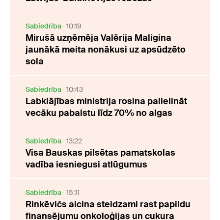
Sabiedrība
10:19
Mirušā uzņēmēja Valērija Maligina
jaunākā meita nonākusi uz apsūdzēto
sola
Sabiedrība
10:43
Labklājības ministrija rosina palielināt
vecāku pabalstu līdz 70% no algas
Sabiedrība
13:22
Visa Bauskas pilsētas pamatskolas
vadība iesniegusi atlūgumus
Sabiedrība
15:11
Rinkēvičs aicina steidzami rast papildu
finansējumu onkoloģijas un cukura