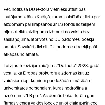
Pēc notikušā DU rektora vietnieks attīstības
jautājumos Jānis Kudiņš, kuram saistībā ar lietu par
aizdomām par krāpšanos ar ES fondu līdzekļiem
bija noteikts aizliegums izbraukt no valsts bez
saskaņojuma, atbrīvots no DU padomes locekļa
amata. Savukārt divi citi DU padomes locekļi paši
atkāpās no amata.
Latvijas Televīzijas raidījums "De facto" 2923. gadā
vēstīja, ka Eiropas prokuroru aizdomas krīt uz
vairākiem iepirkumiem par dažādām mācībām
universitātes personālam, kuras nodrošināja
uzņēmums "LR pro". Aizdomās tiekot turēta gan
firmas vienīgā valdes locekle un oficiālā īpašniece