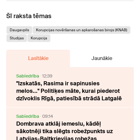
Šī raksta tēmas
Daugavpils
Korupcijas novēršanas un apkarošanas birojs (KNAB)
Studijas
Korupcija
Lasītākie
Jaunākie
Sabiedrība
12:39
"Izskatās, Rasima ir sapinusies
melos..." Politiķes māte, kurai piederot
dzīvoklis Rīgā, patiesībā strādā Latgalē
Sabiedrība
09:14
Dombrava atklāj iemeslu, kādēļ
sākotnēji tika slēgts robežpunkts uz
Latvijas-Baltkrievijas robežas