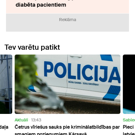
diabēta pacientiem
Reklāma
Tev varētu patikt
Aktuāli
13:43
Sabie
 daļa
Četrus vīriešus sauks pie kriminālatbildības par
Pieci
smagiem noziegumiem Kārsavā
latvi