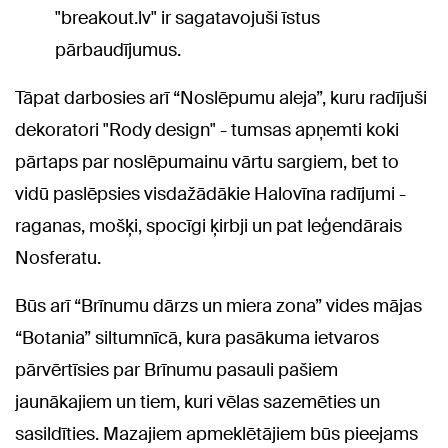
"breakout.lv" ir sagatavojuši īstus
pārbaudījumus.
Tāpat darbosies arī “Noslēpumu aleja”, kuru radījuši
dekoratori "Rody design" - tumsas apņemti koki
pārtaps par noslēpumainu vārtu sargiem, bet to
vidū paslēpsies visdažādākie Halovīna radījumi -
raganas, mošķi, spocīgi ķirbji un pat leģendārais
Nosferatu.
Būs arī “Brīnumu dārzs un miera zona” vides mājas
“Botania” siltumnīcā, kura pasākuma ietvaros
pārvērtīsies par Brīnumu pasauli pašiem
jaunākajiem un tiem, kuri vēlas sazemēties un
sasildīties. Mazajiem apmeklētājiem būs pieejams