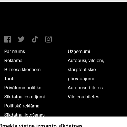
Par mums
Uzņēmumi
Reklāma
Autobusi, vilcieni,
Biznesa klientiem
starptautiskie
Tarifi
pārvadājumi
Privātuma politika
Autobusu biļetes
Sīkdatņu iestatījumi
Vilcienu biļetes
Politiskā reklāma
Sīkdatņu lietošanas
noteikumi
 tīmekļa vietne izmanto sīkdatnes