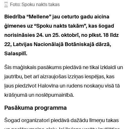
Foto: Spoku nakts takas
Biedrība “Mellene” jau ceturto gadu aicina
ģimenes uz “Spoku nakts takām”, kas šogad
norisināsies 24. un 25. oktobrī, no plkst. 18 līdz
22, Latvijas Nacionālajā Botāniskajā dārzā,
Salaspilī.
Šis maģiskais pasākums piedāvā ne tikai izklaidi un
jautrību, bet arī aizraujošas izziņas iespējas, kas
ļaus piedzīvot Halovīna un rudens noskaņu visā tā
krāšņumā un noslēpumainībā.
Pasākuma programma
Šogad organizatori piedāvā dažādu līmeņu takas