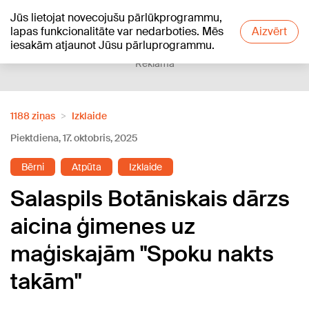
Jūs lietojat novecojušu pārlūkprogrammu,
+16
°C
lapas funkcionalitāte var nedarboties. Mēs
Aizvērt
iesakām atjaunot Jūsu pārluprogrammu.
Reklāma
1188 ziņas
Izklaide
Piektdiena, 17. oktobris, 2025
Bērni
Atpūta
Izklaide
Salaspils Botāniskais dārzs
aicina ģimenes uz
maģiskajām "Spoku nakts
takām"