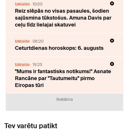
Izklaide
10:55
Reiz slēpās no visas pasaules, šodien
sajūsmina tūkstošus. Amuna Davis par
ceļu līdz lielajai skatuvei
Izklaide
06:20
Ceturtdienas horoskops: 6. augusts
Izklaide
19:25
"Mums ir fantastisks notikums!" Asnate
Rancāne par "Tautumeitu" pirmo
Eiropas tūri
Reklāma
Tev varētu patikt