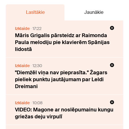
Lasītākie
Jaunākie
Izklaide
17:22
Māris Grigalis pārsteidz ar Raimonda
Paula melodiju pie klavierēm Spānijas
lidostā
Izklaide
12:30
"Diemžēl viņa nav pieprasīta." Žagars
pieliek punktu jautājumam par Leldi
Dreimani
Izklaide
10:08
VIDEO: Magone ar noslēpumainu kungu
griežas deju virpulī