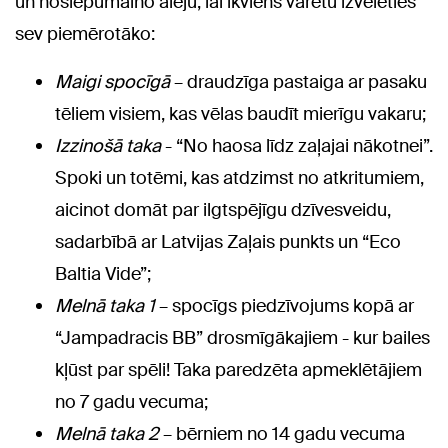
un noslēpumaino aleju, lai ikviens varētu izvēlēties
sev piemērotāko:
Maigi spocīgā
– draudzīga pastaiga ar pasaku
tēliem visiem, kas vēlas baudīt mierīgu vakaru;
Izzinošā taka
- “No haosa līdz zaļajai nākotnei”.
Spoki un totēmi, kas atdzimst no atkritumiem,
aicinot domāt par ilgtspējīgu dzīvesveidu,
sadarbībā ar Latvijas Zaļais punkts un “Eco
Baltia Vide”;
Melnā taka 1
– spocīgs piedzīvojums kopā ar
“Jampadracis BB” drosmīgākajiem - kur bailes
kļūst par spēli! Taka paredzēta apmeklētājiem
no 7 gadu vecuma;
Melnā taka 2
– bērniem no 14 gadu vecuma