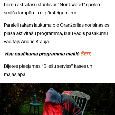
bērnu aktivitāšu stūrītis ar “Nord wood” spēlēm,
smilšu lampām u.c. pārsteigumiem.
Paralēli takām laukumā pie Oranžērijas norisināsies
plaša aktivitāšu programma, kuru vadīs pasākumu
vadītājs Andris Krauja.
Visu pasākuma programmu meklē
ŠEIT
.
Biļetes pieejamas “Biļešu serviss” kasēs un
mājaslapā.