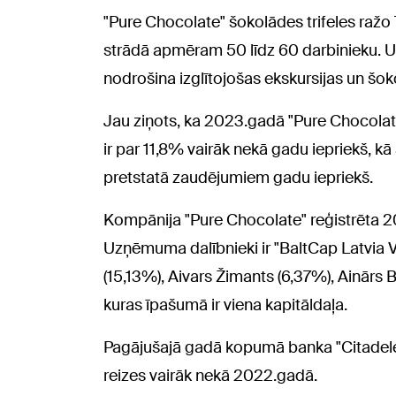
"Pure Chocolate" šokolādes trifeles raž
strādā apmēram 50 līdz 60 darbinieku.
nodrošina izglītojošas ekskursijas un šok
Jau ziņots, ka 2023.gadā "Pure Chocolate
ir par 11,8% vairāk nekā gadu iepriekš, 
pretstatā zaudējumiem gadu iepriekš.
Kompānija "Pure Chocolate" reģistrēta 20
Uzņēmuma dalībnieki ir "BaltCap Latvia V
(15,13%), Aivars Žimants (6,37%), Ainārs 
kuras īpašumā ir viena kapitāldaļa.
Pagājušajā gadā kopumā banka "Citadele" s
reizes vairāk nekā 2022.gadā.