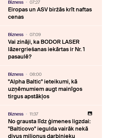
Bizness
07:27
Eiropas un ASV biržās krīt naftas
cenas
Bizness
07:09
Vai zināji, ka BODOR LASER
lāzergriešanas iekārtas ir Nr. 1
pasaulē?
Bizness
08:00
"Alpha Baltic" ieteikumi, kā
uzņēmumiem augt mainīgos
tirgus apstākļos
Bizness
11:37
No grausta līdz ģimenes ligzdai:
"Balticovo" iegulda vairāk nekā
divus miljonus darbinieku