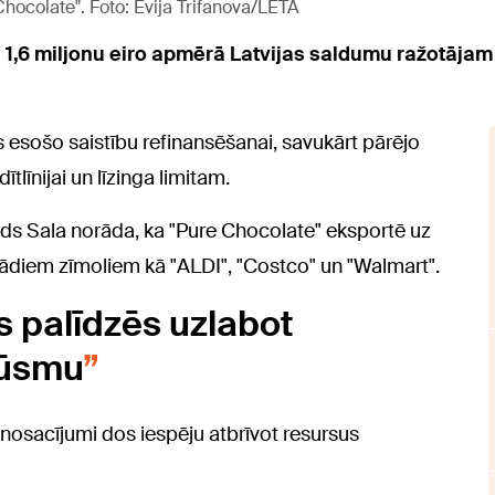
colate". Foto: Evija Trifanova/LETA
 1,6 miljonu eiro apmērā Latvijas saldumu ražotājam
esošo saistību refinansēšanai, savukārt pārējo
tlīnijai un līzinga limitam.
ds Sala norāda, ka "Pure Chocolate" eksportē uz
tādiem zīmoliem kā "ALDI", "Costco" un "Walmart".
s palīdzēs uzlabot
lūsmu
 nosacījumi dos iespēju atbrīvot resursus