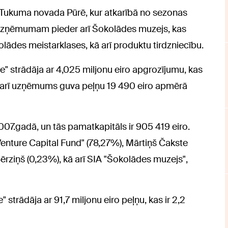
o Tukuma novada Pūrē, kur atkarībā no sezonas
 Uzņēmumam pieder arī Šokolādes muzejs, kas
olādes meistarklases, kā arī produktu tirdzniecību.
" strādāja ar 4,025 miljonu eiro apgrozījumu, kas
kā arī uzņēmums guva peļņu 19 490 eiro apmērā
07.gadā, un tās pamatkapitāls ir 905 419 eiro.
enture Capital Fund" (78,27%), Mārtiņš Čakste
Bērziņš (0,23%), kā arī SIA "Šokolādes muzejs",
trādāja ar 91,7 miljonu eiro peļņu, kas ir 2,2