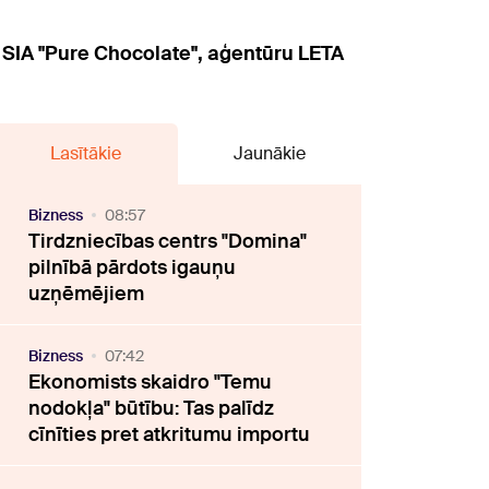
 SIA "Pure Chocolate", aģentūru LETA
Lasītākie
Jaunākie
Bizness
08:57
Tirdzniecības centrs "Domina"
pilnībā pārdots igauņu
uzņēmējiem
Bizness
07:42
Ekonomists skaidro "Temu
nodokļa" būtību: Tas palīdz
cīnīties pret atkritumu importu