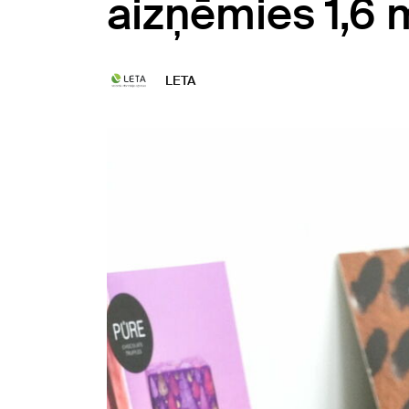
aizņēmies 1,6 m
LETA