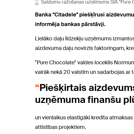
Saldumu ražošanas uzņēmums SIA "Pure Cho
Banka "Citadele" piešķīrusi aizdevumu
informēja bankas pārstāvji.
Lielāko daļu līdzekļu uzņēmums izmantos 
aizdevuma daļu novirzīs faktoringam, kredī
"Pure Chocolate" valdes loceklis Normun
vairāk nekā 20 valstīm un sadarbojas ar 
Piešķirtais aizdevum
uzņēmuma finanšu p
un vienlaikus elastīgāki kredīta atmaksas
attīstības projektiem.