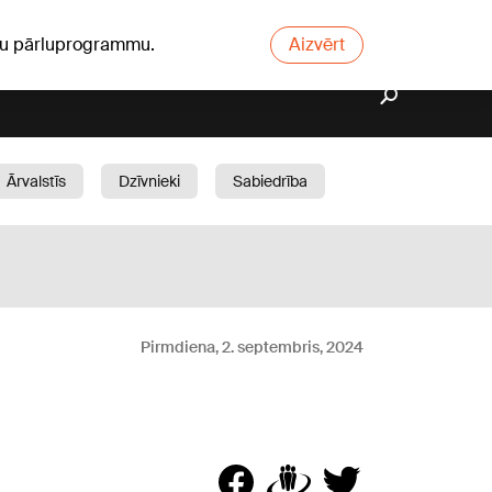
ūsu pārluprogrammu.
Aizvērt
Ārvalstīs
Dzīvnieki
Sabiedrība
Dārzs
Pirmdiena, 2. septembris, 2024