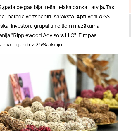
gada beigās bija trešā lielākā banka Latvijā. Tās
Riga" parāda vērtspapīru sarakstā. Aptuveni 75%
tiskai investoru grupai un citiem mazākuma
ānija "Ripplewood Advisors LLC". Eiropas
šumā ir gandrīz 25% akciju.