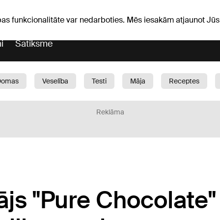
iņas
Horoskopi
pas funkcionalitāte var nedarboties. Mēs iesakām atjaunot J
i
Satiksme
Domas
Veselība
Testi
Māja
Receptes
Bērni
Auto
1188 play
Sports
Bizness
Reklāma
js "Pure Chocolate"