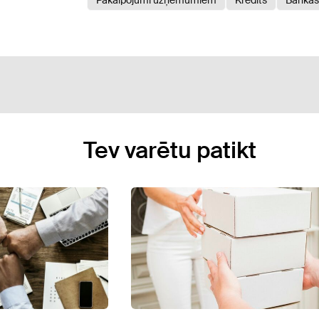
Pakalpojumi uzņēmumiem
Kredīts
Bankas
Tev varētu patikt