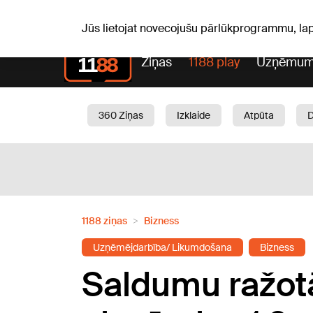
Laika z
C, 06.08.2026.
+19
°C
Aisma, Askolds
Jūs lietojat novecojušu pārlūkprogrammu, la
Ziņas
1188 play
Uzņēmum
360 Ziņas
Izklaide
Atpūta
Aktuāli
Satiksme
Skaistumam
1188 ziņas
Bizness
Uzņēmējdarbība/ Likumdošana
Bizness
Saldumu ražotā