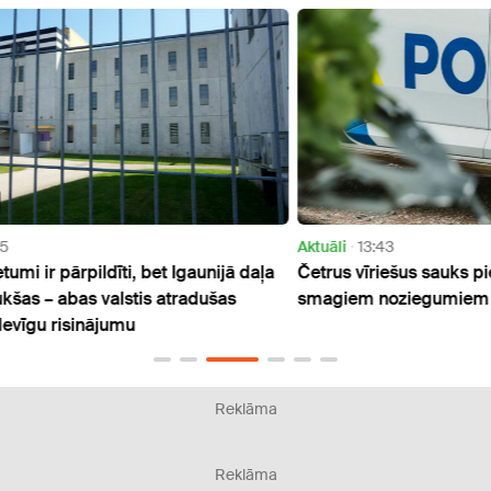
Aktuāli
13:43
Sabie
 daļa
Četrus vīriešus sauks pie kriminālatbildības par
Pieci
smagiem noziegumiem Kārsavā
latvi
eiro
Reklāma
Reklāma