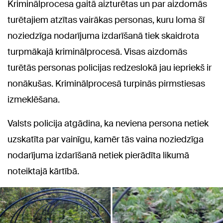
Kriminālprocesa gaitā aizturētas un par aizdomās
turētajiem atzītas vairākas personas, kuru loma šī
noziedzīga nodarījuma izdarīšanā tiek skaidrota
turpmākajā kriminālprocesā. Visas aizdomās
turētās personas policijas redzeslokā jau iepriekš ir
nonākušas. Kriminālprocesā turpinās pirmstiesas
izmeklēšana.
Valsts policija atgādina, ka neviena persona netiek
uzskatīta par vainīgu, kamēr tās vaina noziedzīga
nodarījuma izdarīšanā netiek pierādīta likumā
noteiktajā kārtībā.