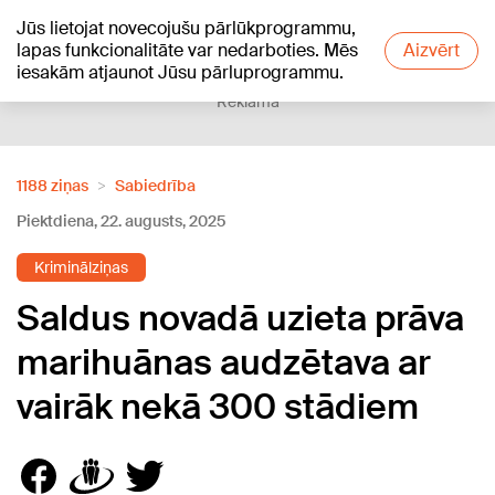
Jūs lietojat novecojušu pārlūkprogrammu,
+16
°C
lapas funkcionalitāte var nedarboties. Mēs
Aizvērt
iesakām atjaunot Jūsu pārluprogrammu.
Reklāma
1188 ziņas
Sabiedrība
Piektdiena, 22. augusts, 2025
Kriminālziņas
Saldus novadā uzieta prāva
marihuānas audzētava ar
vairāk nekā 300 stādiem