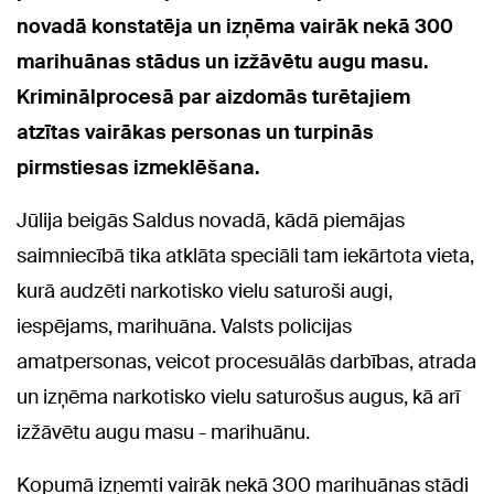
novadā konstatēja un izņēma vairāk nekā 300
marihuānas stādus un izžāvētu augu masu.
Kriminālprocesā par aizdomās turētajiem
atzītas vairākas personas un turpinās
pirmstiesas izmeklēšana.
Jūlija beigās Saldus novadā, kādā piemājas
saimniecībā tika atklāta speciāli tam iekārtota vieta,
kurā audzēti narkotisko vielu saturoši augi,
iespējams, marihuāna. Valsts policijas
amatpersonas, veicot procesuālās darbības, atrada
un izņēma narkotisko vielu saturošus augus, kā arī
izžāvētu augu masu - marihuānu.
Kopumā izņemti vairāk nekā 300 marihuānas stādi