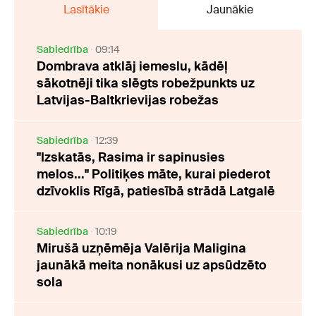
Lasītākie
Jaunākie
Sabiedrība
09:14
Dombrava atklāj iemeslu, kādēļ
sākotnēji tika slēgts robežpunkts uz
Latvijas-Baltkrievijas robežas
Sabiedrība
12:39
"Izskatās, Rasima ir sapinusies
melos..." Politiķes māte, kurai piederot
dzīvoklis Rīgā, patiesībā strādā Latgalē
Sabiedrība
10:19
Mirušā uzņēmēja Valērija Maligina
jaunākā meita nonākusi uz apsūdzēto
sola