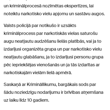
un kriminālprocesā nozīmētas ekspertīzes, lai
noteiktu narkotisko vielu apjomu un sastāvu augos.
Valsts policijā par notikušo ir uzsākts
kriminālprocess par narkotiskās vielas saturošu
augu neatļautu audzēšanu lielās platībās, vai ja to
izdarījusi organizēta grupa un par narkotisko vielu
neatļautu glabāšanu, ja to izdarījusi personu grupa
pēc iepriekšējas vienošanās un ja tās izdarītas ar
narkotiskajām vielām lielā apmērā.
Saskaņā ar Krimināllikumu, bargākais sods par
šādu noziedzīgu nodarījumu ir brīvības atņemšana
uz laiku līdz 10 gadiem.