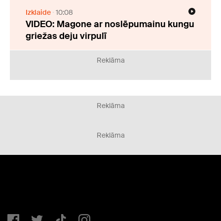
Izklaide
10:08
VIDEO: Magone ar noslēpumainu kungu
griežas deju virpulī
Reklāma
Reklāma
Reklāma