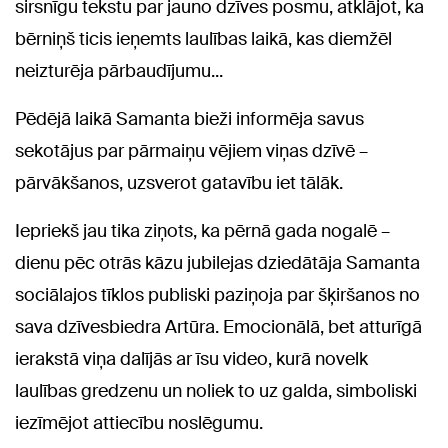
sirsnīgu tekstu par jauno dzīves posmu, atklājot, ka
bērniņš ticis ieņemts laulības laikā, kas diemžēl
neizturēja pārbaudījumu...
Pēdējā laikā Samanta bieži informēja savus
sekotājus par pārmaiņu vējiem viņas dzīvē –
pārvākšanos, uzsverot gatavību iet tālāk.
Iepriekš jau tika ziņots, ka pērnā gada nogalē –
dienu pēc otrās kāzu jubilejas dziedātāja Samanta
sociālajos tīklos publiski paziņoja par šķiršanos no
sava dzīvesbiedra Artūra. Emocionālā, bet atturīgā
ierakstā viņa dalījās ar īsu video, kurā novelk
laulības gredzenu un noliek to uz galda, simboliski
iezīmējot attiecību noslēgumu.