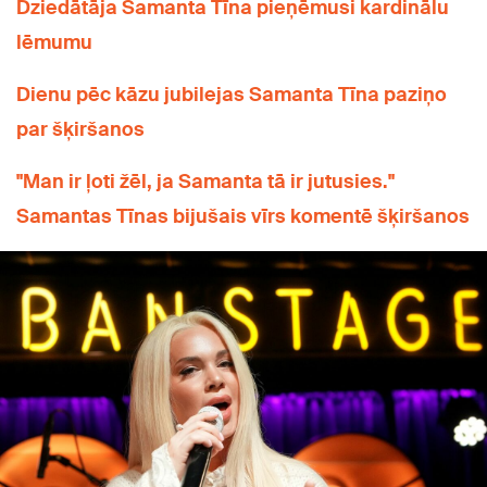
Dziedātāja Samanta Tīna pieņēmusi kardinālu
lēmumu
Dienu pēc kāzu jubilejas Samanta Tīna paziņo
par šķiršanos
"Man ir ļoti žēl, ja Samanta tā ir jutusies."
Samantas Tīnas bijušais vīrs komentē šķiršanos