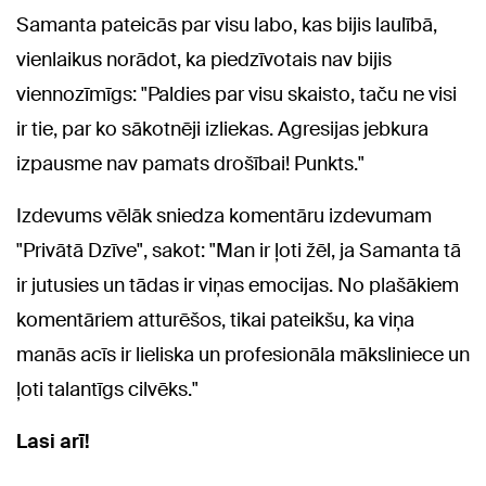
Samanta pateicās par visu labo, kas bijis laulībā,
vienlaikus norādot, ka piedzīvotais nav bijis
viennozīmīgs: "Paldies par visu skaisto, taču ne visi
ir tie, par ko sākotnēji izliekas. Agresijas jebkura
izpausme nav pamats drošībai! Punkts."
Izdevums vēlāk sniedza komentāru izdevumam
"Privātā Dzīve", sakot: "Man ir ļoti žēl, ja Samanta tā
ir jutusies un tādas ir viņas emocijas. No plašākiem
komentāriem atturēšos, tikai pateikšu, ka viņa
manās acīs ir lieliska un profesionāla māksliniece un
ļoti talantīgs cilvēks."
Lasi arī!