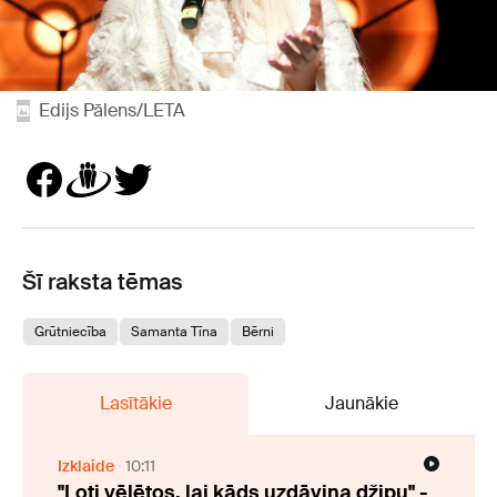
Edijs Pālens/LETA
Šī raksta tēmas
Grūtniecība
Samanta Tīna
Bērni
Lasītākie
Jaunākie
Izklaide
10:11
"Ļoti vēlētos, lai kāds uzdāvina džipu" -