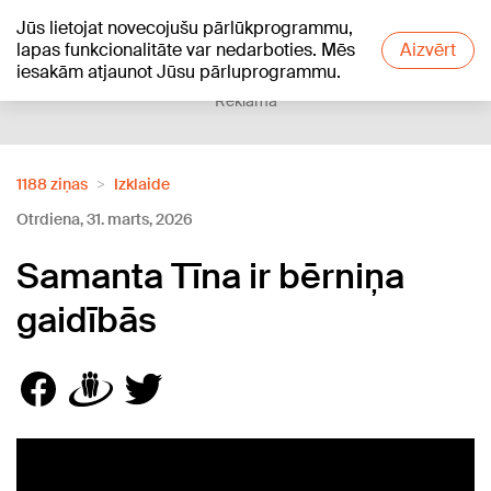
Jūs lietojat novecojušu pārlūkprogrammu,
+19
°C
lapas funkcionalitāte var nedarboties. Mēs
Aizvērt
iesakām atjaunot Jūsu pārluprogrammu.
Reklāma
1188 ziņas
Izklaide
Otrdiena, 31. marts, 2026
Samanta Tīna ir bērniņa
gaidībās