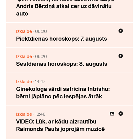
Andris Bērziņš atkal cer uz dāvinātu
auto
Izklaide
06:20
Piektdienas horoskops: 7. augusts
Izklaide
06:20
Sestdienas horoskops: 8. augusts
Izklaide
14:47
Ginekologa vārdi satricina Intrishu:
bērni jāplāno pēc iespējas ātrāk
Izklaide
12:48
VIDEO: Lūk, ar kādu aizrautību
Raimonds Pauls joprojām muzicē