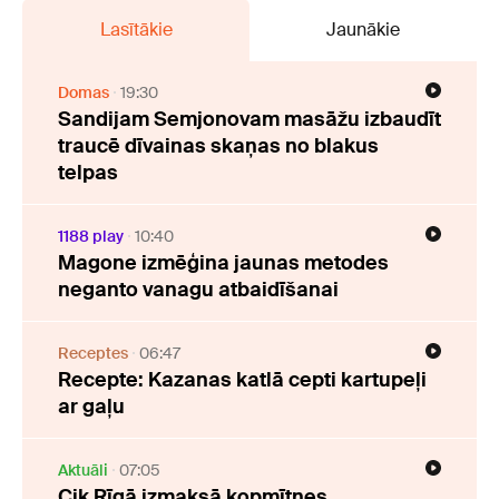
Lasītākie
Jaunākie
Domas
19:30
Sandijam Semjonovam masāžu izbaudīt
traucē dīvainas skaņas no blakus
telpas
1188 play
10:40
Magone izmēģina jaunas metodes
neganto vanagu atbaidīšanai
Receptes
06:47
Recepte: Kazanas katlā cepti kartupeļi
ar gaļu
Aktuāli
07:05
Cik Rīgā izmaksā kopmītnes