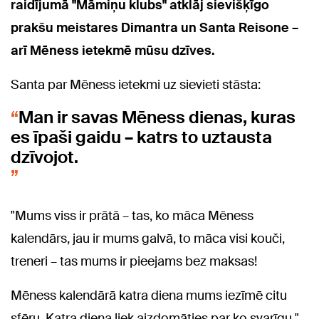
raidījumā "Māmiņu klubs" atklāj sievišķīgo
prakšu meistares Dimantra un Santa Reisone –
arī Mēness ietekmē mūsu dzīves.
Santa par Mēness ietekmi uz sievieti stāsta:
Man ir savas Mēness dienas, kuras
es īpaši gaidu – katrs to uztausta
dzīvojot.
"Mums viss ir prātā – tas, ko māca Mēness
kalendārs, jau ir mums galvā, to māca visi kouči,
treneri – tas mums ir pieejams bez maksas!
Mēness kalendārā katra diena mums iezīmē citu
sfēru. Katra diena liek aizdomāties par ko svarīgu."