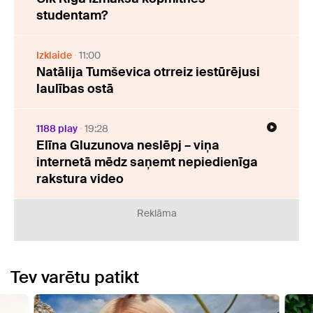
studentam?
Izklaide
11:00
Natālija Tumševica otrreiz iestūrējusi
laulības ostā
1188 play
19:28
Elīna Gluzunova neslēpj – viņa
internetā mēdz saņemt nepiedienīga
rakstura video
Reklāma
Tev varētu patikt