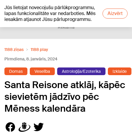
Jūs lietojat novecojušu pārlūkprogrammu,
+19
°C
lapas funkcionalitāte var nedarboties. Mēs
Aizvērt
iesakām atjaunot Jūsu pārluprogrammu.
Reklāma
1188 ziņas
1188 play
Pirmdiena, 8. janvāris, 2024
Domas
Veselība
Astroloģija/Ezoterika
Izklaide
Santa Reisone atklāj, kāpēc
sievietēm jādzīvo pēc
Mēness kalendāra