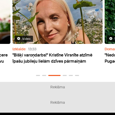
Video
Izklaide
13:33
Doma
ncere
"Bišķi varoņdarbs!" Kristīne Virsnīte atzīmē
"Nedo
vu
īpašu jubileju lielām dzīves pārmaiņām
Pugač
Reklāma
Reklāma