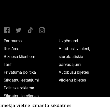
Par mums
Uzņēmumi
Reklāma
Autobusi, vilcieni,
Biznesa klientiem
starptautiskie
Tarifi
pārvadājumi
Privātuma politika
Autobusu biļetes
Sīkdatņu iestatījumi
Vilcienu biļetes
Politiskā reklāma
Sīkdatņu lietošanas
noteikumi
 tīmekļa vietne izmanto sīkdatnes