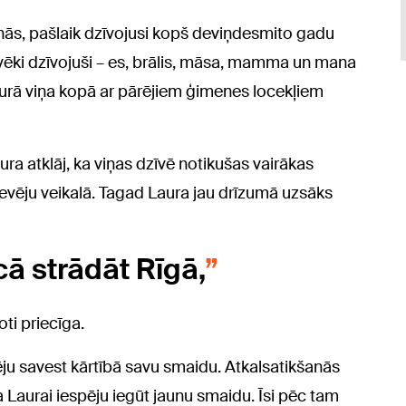
itinās, pašlaik dzīvojusi kopš deviņdesmito gadu
lvēki dzīvojuši – es, brālis, māsa, mamma un mana
kurā viņa kopā ar pārējiem ģimenes locekļiem
ura atklāj, ka viņas dzīvē notikušas vairākas
rdevēju veikalā. Tagad Laura jau drīzumā uzsāks
cā strādāt Rīgā,
oti priecīga.
ēju savest kārtībā savu smaidu. Atkalsatikšanās
a Laurai iespēju iegūt jaunu smaidu. Īsi pēc tam