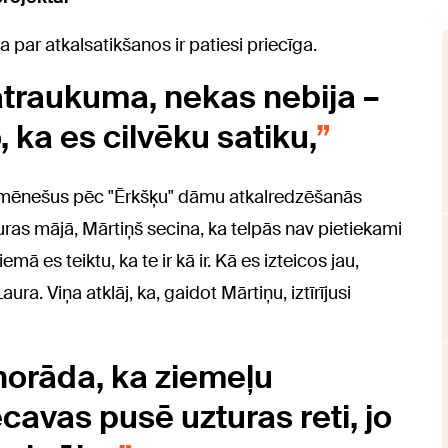
a par atkalsatikšanos ir patiesi priecīga.
satraukuma, nekas nebija –
, ka es cilvēku satiku,
ris mēnešus pēc "Ērkšķu" dāmu atkalredzēšanās
auras mājā, Mārtiņš secina, ka telpās nav pietiekami
iemā es teiktu, ka te ir kā ir. Kā es izteicos jau,
ra. Viņa atklāj, ka, gaidot Mārtiņu, iztīrījusi
norāda, ka ziemeļu
avas pusē uzturas reti, jo