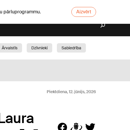
ūsu pārluprogrammu.
Aizvērt
Ārvalstīs
Dzīvnieki
Sabiedrība
Dārzs
Piektdiena, 12. jūnijs, 2026
 Laura