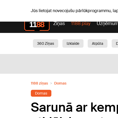
S, 08.08.2026.
+18
°C
Mudīte, Vladislava, Vladisl
Jūs lietojat novecojušu pārlūkprogrammu, la
Ziņas
1188 play
Uzņēmum
360 Ziņas
Izklaide
Atpūta
Aktuāli
Satiksme
Skaistumam
1188 ziņas
Domas
Domas
Sarunā ar kemp