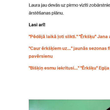
Laura jau devās uz pirmo vizīti zobārstnie
ārstēšanas plānu.
Lasi arī!
"Pēdējā laikā ļoti slikti." "Ērkšķu" Jana
"Caur ērkšķiem uz..." jaunās sezonas 
pavērsienu
"Bišķiņ esmu iekritusi..." "Ērkšķu" Egija