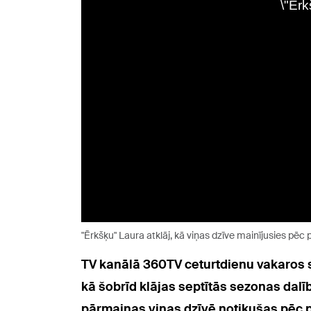
"Ērkšķu" Laura atklāj, kā viņas dzīve mainījusies pēc 
TV kanālā 360TV ceturtdienu vakaros sk
kā šobrīd klājas septītās sezonas dal
pārmaiņas viņas dzīvē notikušas pēc p