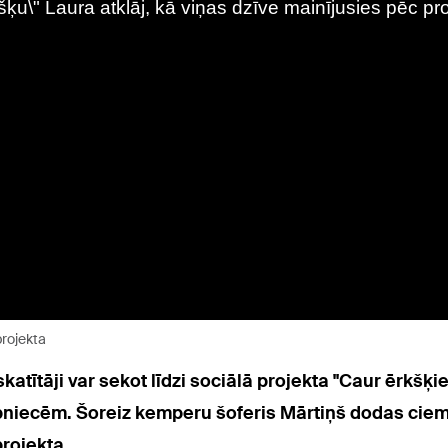
projekta
atītāji var sekot līdzi sociālā projekta "Caur ērkšķ
ībniecēm. Šoreiz kemperu šoferis Mārtiņš dodas ciemo
rojekta.