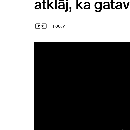
atklāj, ka gata
1188.lv