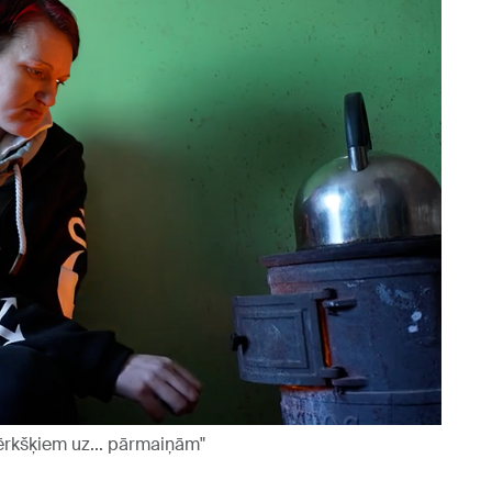
ērkšķiem uz... pārmaiņām"