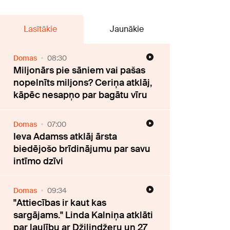
Lasītākie
Jaunākie
Domas
08:30
Miljonārs pie sāniem vai pašas
nopelnīts miljons? Ceriņa atklāj,
kāpēc nesapņo par bagātu vīru
Domas
07:00
Ieva Adamss atklāj ārsta
biedējošo brīdinājumu par savu
intīmo dzīvi
Domas
09:34
"Attiecības ir kaut kas
sargājams." Linda Kalniņa atklāti
par laulību ar Džilindžeru un 27