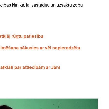
cības klīnikā, lai sastādītu un uzsāktu zobu
 atklāj rūgtu patiesību
filmēšana sākusies ar vēl nepieredzētu
 atklāti par attiecībām ar Jāni