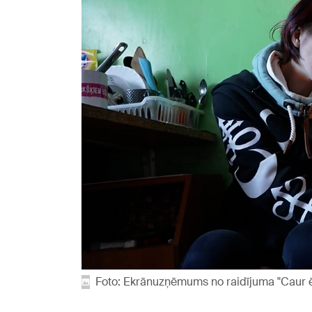
Foto: Ekrānuzņēmums no raidījuma "Caur 