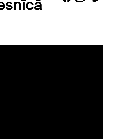
iesnīcā