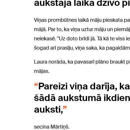
aukstajā laikā dzīvo p
Viņas prombūtnes laikā māju pieskata paziņ
mājā. Par to, ka viņa uztur māju un piemāj
neiekasē. "Uz doto brīdi jā. Tā kā te viss 
šogad arī prasīju, viņa saka, ka pagaidām 
Laura norāda, ka pavasarī plāno braukt p
mājas.
Pareizi viņa darīja, k
šādā aukstumā ikdien
auksti,
secina Mārtiņš.