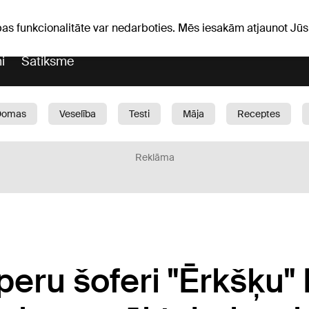
Laika ziņas
Horoskopi
avs
pas funkcionalitāte var nedarboties. Mēs iesakām atjaunot J
i
Satiksme
Domas
Veselība
Testi
Māja
Receptes
Bērni
Auto
1188 play
Sports
Bizness
Reklāma
eru šoferi "Ērkšķu"