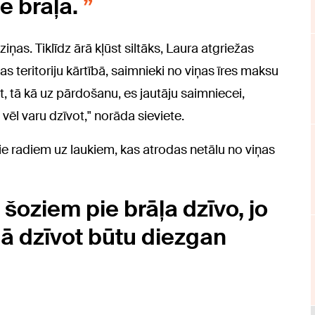
ie brāļa.
as. Tiklīdz ārā kļūst siltāks, Laura atgriežas
as teritoriju kārtībā, saimnieki no viņas īres maksu
iet, tā kā uz pārdošanu, es jautāju saimniecei,
vēl varu dzīvot," norāda sieviete.
ie radiem uz laukiem, kas atrodas netālu no viņas
a šoziem pie brāļa dzīvo, jo
ā dzīvot būtu diezgan