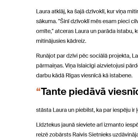
Laura atklāj, ka šajā dzīvoklī, kur viņa m
sākuma. "Šinī dzīvoklī mēs esam pieci ci
omīte," atceras Laura un parāda istabu, 
mitinājusies kādreiz.
Runājot par dzīvi pēc sociālā projekta, La
pārmaiņas. Viņa īslaicīgi aizvietojusi pā
darbu kādā Rīgas viesnīcā kā istabene.
Tante piedāvā viesnī
stāsta Laura un piebilst, ka par iespēju ir ļ
Līdztekus jaunā sieviete arī izmanto iesp
reizē zobārsts Raivis Sietnieks uzdāvināj