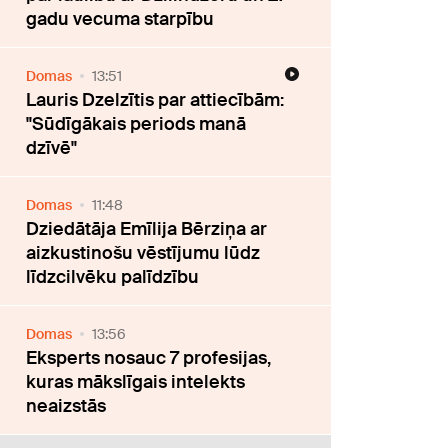
gadu vecuma starpību
Domas
13:51
Lauris Dzelzītis par attiecībām:
"Sūdīgākais periods manā
dzīvē"
Domas
11:48
Dziedātāja Emīlija Bērziņa ar
aizkustinošu vēstījumu lūdz
līdzcilvēku palīdzību
Domas
13:56
Eksperts nosauc 7 profesijas,
kuras mākslīgais intelekts
neaizstās