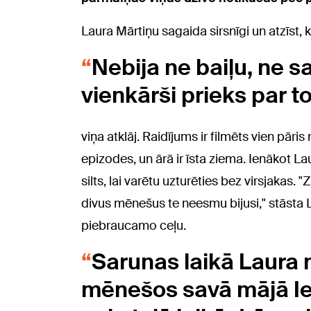
Laura Mārtiņu sagaida sirsnīgi un atzīst, k
Nebija ne baiļu, ne 
vienkārši prieks par to
viņa atklāj. Raidījums ir filmēts vien pā
epizodes, un ārā ir īsta ziema. Ienākot L
silts, lai varētu uzturēties bez virsjakas. "Z
divus mēnešus te neesmu bijusi," stāsta Lau
piebraucamo ceļu.
Sarunas laikā Laura 
mēnešos savā mājā Iec