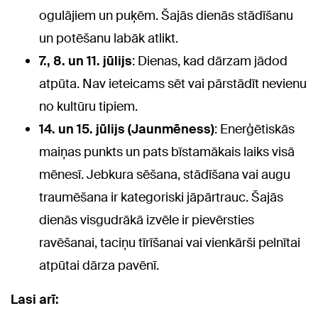
ogulājiem un puķēm. Šajās dienās stādīšanu
un potēšanu labāk atlikt.
7., 8. un 11. jūlijs
: Dienas, kad dārzam jādod
atpūta. Nav ieteicams sēt vai pārstādīt nevienu
no kultūru tipiem.
14. un 15. jūlijs (Jaunmēness)
: Enerģētiskās
maiņas punkts un pats bīstamākais laiks visā
mēnesī. Jebkura sēšana, stādīšana vai augu
traumēšana ir kategoriski jāpārtrauc. Šajās
dienās visgudrākā izvēle ir pievērsties
ravēšanai, taciņu tīrīšanai vai vienkārši pelnītai
atpūtai dārza pavēnī.
Lasi arī: