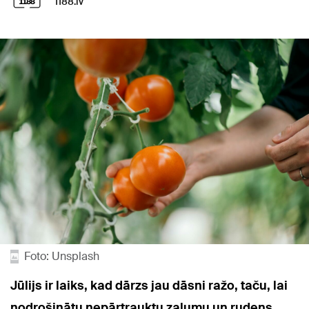
1188.lv
Foto: Unsplash
Jūlijs ir laiks, kad dārzs jau dāsni ražo, taču, lai
nodrošinātu nepārtrauktu zaļumu un rudens