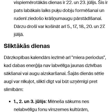
vispiemērotākās dienas ir 22. un 23. jūlijs. Šis ir
pats labākais laiks puķu dobju formēšanai un
rudenī ziedošo krāšņumaugu pārstādīšanai.
Dārzu droši var košināt arī 5., 17., 18., 20. un 27.
jūlijā.
Sliktākās dienas
Dārzkopības kalendārs iezīmē arī "miera periodus",
kad dabas enerģija nav labvēlīga jaunas dzīvības
sākšanai vai augu aizskaršanai. Šajās dienās sētie
augi var nīkuļot, slikti dīgt vai būt uzņēmīgi pret
slimībām:
1., 2. un 3. jūlijs
: Mēneša sākums nes
nelabvēlīgu fonu virszemes kultūrām,