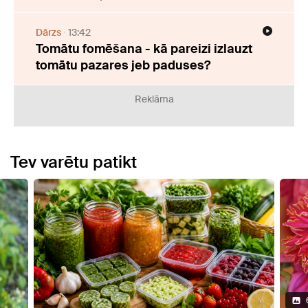
Dārzs
13:42
Tomātu fomēšana - kā pareizi izlauzt
tomātu pazares jeb paduses?
Reklāma
Tev varētu patikt
6 Attēli