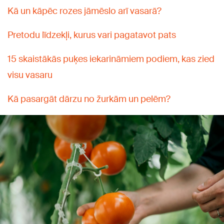
Kā un kāpēc rozes jāmēslo arī vasarā?
Pretodu līdzekļi, kurus vari pagatavot pats
15 skaistākās puķes iekarināmiem podiem, kas zied
visu vasaru
Kā pasargāt dārzu no žurkām un pelēm?