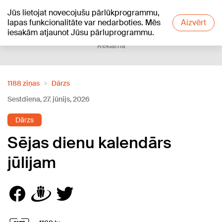
Jūs lietojat novecojušu pārlūkprogrammu,
+18
°C
lapas funkcionalitāte var nedarboties. Mēs
Aizvērt
iesakām atjaunot Jūsu pārluprogrammu.
Reklāma
1188 ziņas
Dārzs
Sestdiena, 27. jūnijs, 2026
Dārzs
Sējas dienu kalendārs
jūlijam