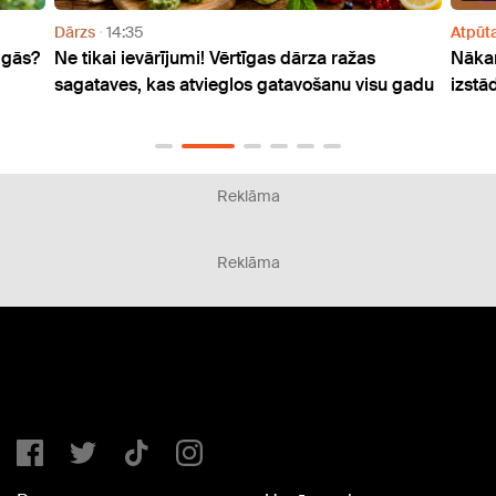
Atpūta
10:37
 ražas
Nākamnedēļ Dabas muzejā notiks peoniju
anu visu gadu
izstāde
Reklāma
Reklāma