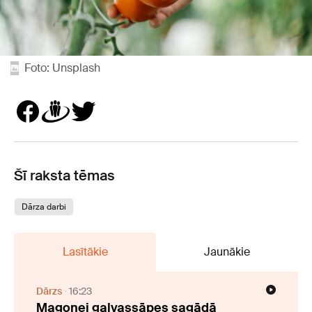
Foto: Unsplash
Šī raksta tēmas
Dārza darbi
Lasītākie
Jaunākie
Dārzs
16:23
Magonei galvassāpes sagādā