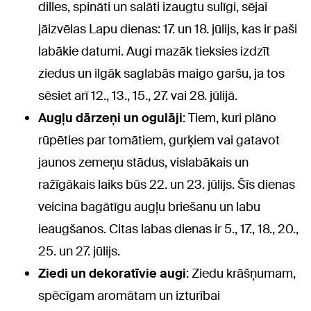
dilles, spināti un salāti izaugtu sulīgi, sējai
jāizvēlas Lapu dienas: 17. un 18. jūlijs, kas ir paši
labākie datumi. Augi mazāk tieksies izdzīt
ziedus un ilgāk saglabās maigo garšu, ja tos
sēsiet arī 12., 13., 15., 27. vai 28. jūlijā.
Augļu dārzeņi un ogulāji
: Tiem, kuri plāno
rūpēties par tomātiem, gurķiem vai gatavot
jaunos zemeņu stādus, vislabākais un
ražīgākais laiks būs 22. un 23. jūlijs. Šīs dienas
veicina bagātīgu augļu briešanu un labu
ieaugšanos. Citas labas dienas ir 5., 17., 18., 20.,
25. un 27. jūlijs.
Ziedi un dekoratīvie augi
: Ziedu krāšņumam,
spēcīgam aromātam un izturībai