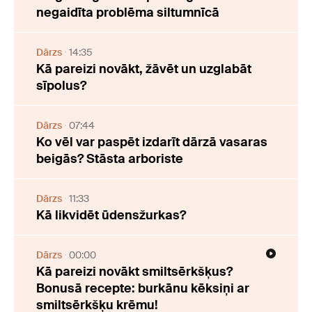
negaidīta problēma siltumnīcā
Dārzs
14:35
Kā pareizi novākt, žāvēt un uzglabāt
sīpolus?
Dārzs
07:44
Ko vēl var paspēt izdarīt dārzā vasaras
beigās? Stāsta arboriste
Dārzs
11:33
Kā likvidēt ūdensžurkas?
Dārzs
00:00
Kā pareizi novākt smiltsērkšķus?
Bonusā recepte: burkānu kēksiņi ar
smiltsērkšķu krēmu!