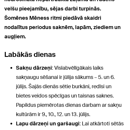
velšu pieejamību, sējas darbi turpinās.
Šomēnes Mēness ritmi piedāvā skaidri
nodalītus periodus saknēm, lapām, ziediem un
augļiem.
Labākās dienas
Sakņu dārzeņi
: Vislabvēlīgākais laiks
sakņaugu sēšanai ir jūlija sākums – 5. un 6.
jūlijs. Šajās dienās sētie burkāni, redīsi un
bietes veidos spēcīgas un taisnas saknes.
Papildus piemērotas dienas darbam ar sakņu
kultūrām ir 9., 10., 12. un 13. jūlijs.
Lapu dārzeņi un garšaugi
: Lai atkārtoti sētās