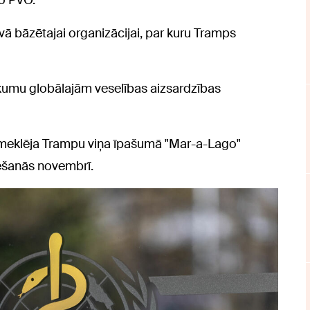
ēvā bāzētajai organizācijai, par kuru Tramps
ūkumu globālajām veselības aizsardzības
s apmeklēja Trampu viņa īpašumā "Mar-a-Lago"
ēšanās novembrī.