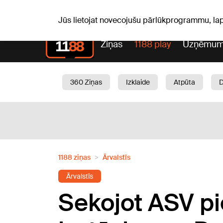
Sv, 09.08.2026.
+22
°C
Genoveva, Madara, Geno
Jūs lietojat novecojušu pārlūkprogrammu, la
Ziņas
1188 play
Uzņēmum
360 Ziņas
Izklaide
Atpūta
Aktuāli
Satiksme
Skaistumam
1188 ziņas
Ārvalstīs
Ārvalstīs
Sekojot ASV p