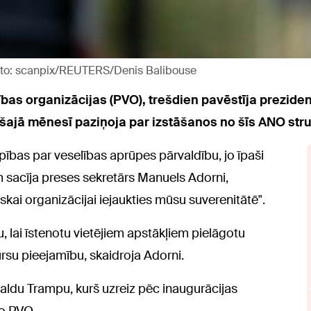
Foto: scanpix/REUTERS/Denis Balibouse
bas organizācijas (PVO), trešdien pavēstīja preziden
ajā mēnesī paziņoja par izstāšanos no šīs ANO stru
ības par veselības aprūpes pārvaldību, jo īpaši
m sacīja preses sekretārs Manuels Adorni,
iskai organizācijai iejaukties mūsu suverenitātē".
bu, lai īstenotu vietējiem apstākļiem pielāgotu
sursu pieejamību, skaidroja Adorni.
naldu Trampu, kurš uzreiz pēc inaugurācijas
no PVO.