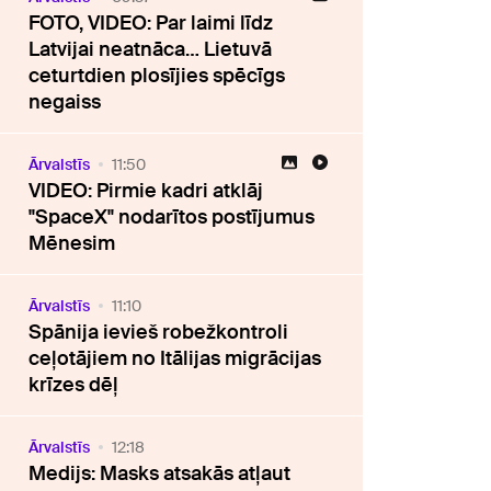
FOTO, VIDEO: Par laimi līdz
Latvijai neatnāca… Lietuvā
ceturtdien plosījies spēcīgs
negaiss
Ārvalstīs
11:50
VIDEO: Pirmie kadri atklāj
"SpaceX" nodarītos postījumus
Mēnesim
Ārvalstīs
11:10
Spānija ievieš robežkontroli
ceļotājiem no Itālijas migrācijas
krīzes dēļ
Ārvalstīs
12:18
Medijs: Masks atsakās atļaut