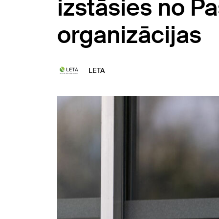
izstāsies no P
organizācijas
LETA