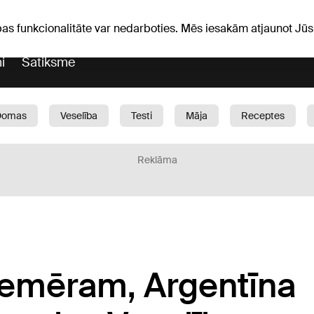
Laika ziņas
Horoskopi
vefa
pas funkcionalitāte var nedarboties. Mēs iesakām atjaunot J
i
Satiksme
Domas
Veselība
Testi
Māja
Receptes
Bērni
Auto
1188 play
Sports
Bizness
Reklāma
iemēram, Argentīna