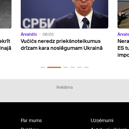
Ārvalstīs
21:09
Ārvals
us
Neraugoties uz plāniem atteikties,
Itāl
inā
ES turpina palielināt Krievijas gāzes
Gard
importu
cilv
Reklāma
Par mums
Uzņēmumi