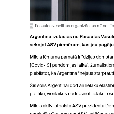
Pasaules veselības organizācijas mītne. 
Argentīna izstāsies no Pasaules Veselī
sekojot ASV piemēram, kas jau pagājuš
Mileja lēmuma pamatā ir "dziļas domstarp
[Covid-19] pandēmijas laikā", žurnālistie
piebilstot, ka Argentīna "neļaus starptaut
Šis solis Argentīnai dod arī lielāku elastī
politiku, vienlaikus nodrošinot lielāku re
Milejs aktīvi atbalsta ASV prezidentu Do
parakstīja rīkojumu par ASV izstāšanos 