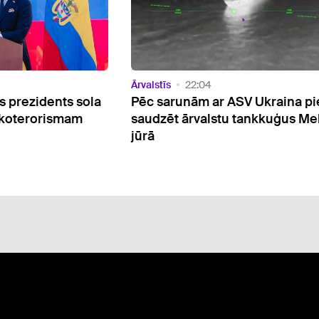
Ārvalstīs
06:03
V Ukraina piekrīt
Vučičs neredz priekšnoteikum
tankkuģus Melnajā
drīzam kara noslēgumam Ukra