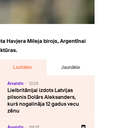
ta Havjera Mileja birojs, Argentīnai
ktūras.
Lasītākie
Jaunākie
Ārvalstīs
12:23
Lielbritānijai izdots Latvijas
pilsonis Dolārs Aleksanders,
kurš nogalināja 12 gadus vecu
zēnu
Ārvalstīs
09:37