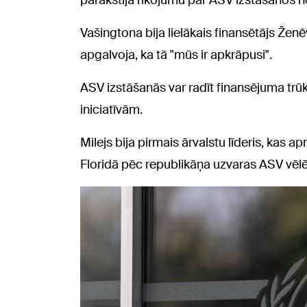
Vašingtona bija lielākais finansētājs Žen
apgalvoja, ka tā "mūs ir apkrāpusi".
ASV izstāšanās var radīt finansējuma tr
iniciatīvām.
Milejs bija pirmais ārvalstu līderis, ka
Floridā pēc republikāņa uzvaras ASV vēl