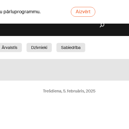
ūsu pārluprogrammu.
Aizvērt
Ārvalstīs
Dzīvnieki
Sabiedrība
Dārzs
Trešdiena, 5. februāris, 2025