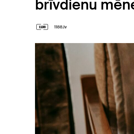
brīvdienu mēne
1188.lv