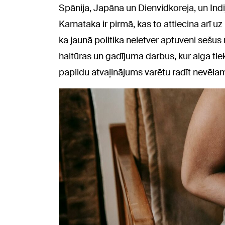
Spānija, Japāna un Dienvidkoreja, un Indijā
Karnataka ir pirmā, kas to attiecina arī 
ka jaunā politika neietver aptuveni sešus
haltūras un gadījuma darbus, kur alga tiek
papildu atvaļinājums varētu radīt nevēla