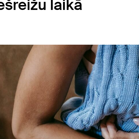
šreižu laikā