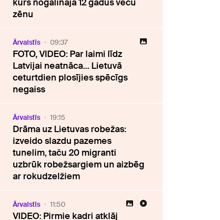
kurš nogalināja 12 gadus vecu
zēnu
Ārvalstīs
09:37
FOTO, VIDEO: Par laimi līdz
Latvijai neatnāca… Lietuvā
ceturtdien plosījies spēcīgs
negaiss
Ārvalstīs
19:15
Drāma uz Lietuvas robežas:
izveido slazdu pazemes
tunelim, taču 20 migranti
uzbrūk robežsargiem un aizbēg
ar rokudzelžiem
Ārvalstīs
11:50
VIDEO: Pirmie kadri atklāj