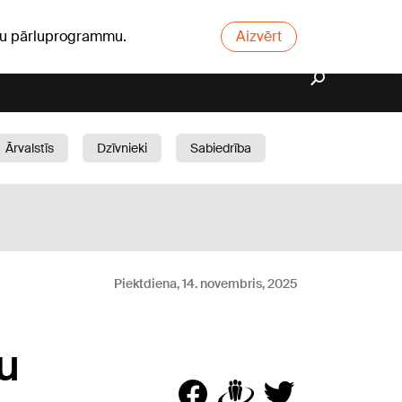
ūsu pārluprogrammu.
Aizvērt
Ārvalstīs
Dzīvnieki
Sabiedrība
Dārzs
Piektdiena, 14. novembris, 2025
u