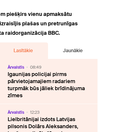
tēm piešķirs vienu apmaksātu
zraisījis plašas un pretrunīgas
ta raidorganizācija BBC.
Lasītākie
Jaunākie
Ārvalstīs
08:49
Igaunijas policijai pirms
pārvietojamajiem radariem
turpmāk būs jāliek brīdinājuma
zīmes
Ārvalstīs
12:23
Lielbritānijai izdots Latvijas
pilsonis Dolārs Aleksanders,