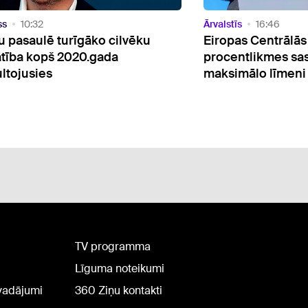
tīs
16:46
Ārvalstīs
21:24
pas Centrālās bankas
Kolumbijas karteļu
entlikmes sasniegušas
brīvprātīgie cīnās
imālo līmeni
apgūtu dronu takt
TV programma
Līguma noteikumi
rvadājumi
360 Ziņu kontakti