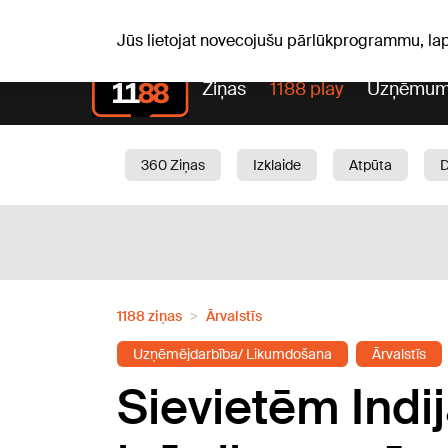
Pk, 07.08.2026.
+21
°C
Alfrēds, Fredis, Madars
Jūs lietojat novecojušu pārlūkprogrammu, la
Ziņas
1188 play
Uzņēmum
360 Ziņas
Izklaide
Atpūta
Aktuāli
Satiksme
Skaistumam
1188 ziņas
Ārvalstīs
Uzņēmējdarbība/ Likumdošana
Ārvalstīs
Sievietēm Indi