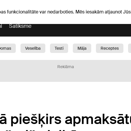
Laika ziņas
Horoskopi
pas funkcionalitāte var nedarboties. Mēs iesakām atjaunot J
i
Satiksme
Domas
Veselība
Testi
Māja
Receptes
Bērni
Auto
1188 play
Sports
Bizness
Reklāma
jā piešķirs apmaksāt