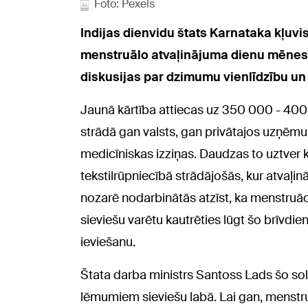
Foto: Pexels
Indijas dienvidu štats Karnataka kļuv
menstruālo atvaļinājuma dienu mēnesī. 
diskusijas par dzimumu vienlīdzību un 
Jaunā kārtība attiecas uz 350 000 - 400
strādā gan valsts, gan privātajos uzņēm
medicīniskas izziņas. Daudzas to uztver kā
tekstilrūpniecībā strādājošās, kur atvaļināj
nozarē nodarbinātās atzīst, ka menstruāci
sieviešu varētu kautrēties lūgt šo brīvdie
ieviešanu.
Štata darba ministrs Santoss Lads šo sol
lēmumiem sieviešu labā. Lai gan, menstruā