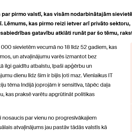
is par pirmo valstī, kas visām nodarbinātajām sievie
Lēmums, kas pirmo reizi ietver arī privāto sektoru, i
sabiedrības gatavību atklāti runāt par šo tēmu, raks
 000 sievietēm vecumā no 18 līdz 52 gadiem, kas
umos, un atvaļinājumu varēs izmantot bez
 ilgi gaidītu atbalstu, īpaši apģērbu un
umu dienu līdz šim ir bijis ļoti maz. Vienlaikus IT
ju tēma Indijā joprojām ir sensitīva, tāpēc daļa
nu, kas praksē varētu apgrūtināt politikas
i nosaucis par vienu no progresīvākajiem
lais atvaļinājums jau pastāv tādās valstīs kā