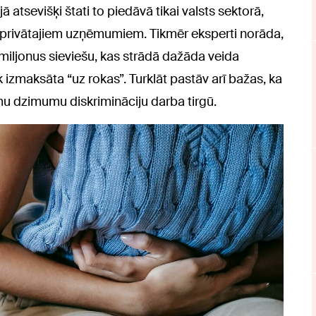
 atsevišķi štati to piedāvā tikai valsts sektorā,
uz privātajiem uzņēmumiem. Tikmēr eksperti norāda,
 miljonus sieviešu, kas strādā dažāda veida
 izmaksāta “uz rokas”. Turklāt pastāv arī bažas, ka
mu dzimumu diskrimināciju darba tirgū.