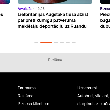
Bizness
10:32
Ārvals
īst
Piecu pasaulē turīgāko cilvēku
Eiro
bagātība kopš 2020.gada
proc
du
dubultojusies
maks
Reklāma
Par mums
Uzņēmumi
Reklāma
Autobusi, vilcieni,
Biznesa klientiem
starptautiskie pā