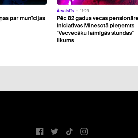
Ārvalstīs
16:28
as pensionāres
Lielbritānijas Augstākā tiesa atz
otā pieņemts
par pretlikumīgu patvēruma
ās stundas"
meklētāju deportāciju uz Ruan