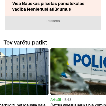
Visa Bauskas pilsētas pamatskolas
vadība iesniegusi atlūgumus
Reklāma
Tev varētu patikt
Aktuāli
13:43
Sabie
 daļa
Četrus vīriešus sauks pie kriminālatbildības par
Pieci