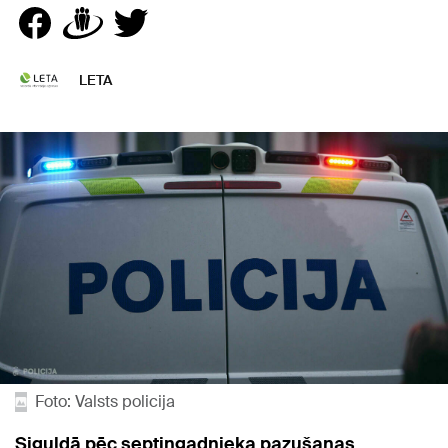
LETA
Foto: Valsts policija
Siguldā pēc septiņgadnieka pazušanas