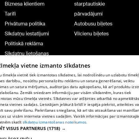
Biznesa klientiem
starptautiskie
Tarifi
pārvadājumi
Privātuma politika
Autobusu biļetes
Sīkdatņu iestatījumi
Vilcienu biļetes
Politiskā reklāma
Sīkdatņu lietošanas
noteikumi
 tīmekļa vietne izmanto sīkdatnes
Komentāru pievienošana
 tīmekļa vietnē tiek izmantotas sīkdatnes, lai nodrošinātu un uzlabotu tīmek
nes darbību., nosūtītu personalizētu reklāmu un satura ģenerēšanai, veiktu
āmas un satura mērījumus, auditorijas datu apkopošanu, kā arī produktu izst
TV programma
zlabošanu. Zemāk sniedzam informāciju par visām sīkdatnēm, kuras tiek
Līguma noteikumi
ntotas mūsu tīmekļa vietnēs. Sīkdatnes var atšķirties atkarībā no apmeklētā
rneta vietnes sadaļas. Lietotājam jebkurā brīdī ir iespēja piekrist, atteikties va
360 Ziņu kontakti
īt savu piekrišanu. Piekrišanas sniegšana, kā arī tās atsaukšana vai mainīša
ecas uz visām interneta vietnes sadaļām. Vairāk informācijas par izmantotaj
Helio Media
atnēm skatīt
sīkdatņu izmantošanas noteikumos.
ĪT VISUS PARTNERUS
(1718) →
Portāla palīdzības dienests: e-pasts -
info@1188.lv