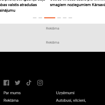
smagiem noziegumiem Kārsavā
latvi
eiro
Reklāma
Reklāma
Par mums
Uzņēmumi
Reklāma
Autobusi, vilcieni,