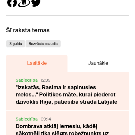
Šī raksta tēmas
Sigulda
Bezvēsts pazudis
Lasītākie
Jaunākie
Sabiedrība
12:39
"Izskatās, Rasima ir sapinusies
melos..." Politiķes māte, kurai piederot
dzīvoklis Rīgā, patiesībā strādā Latgalē
Sabiedrība
09:14
Dombrava atklāj iemeslu, kādēļ
sākotnēji tika slēgts robežpunkts uz