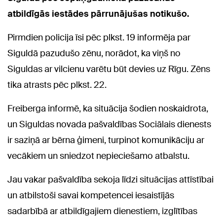
atbildīgās iestādes pārrunājušas notikušo.
Pirmdien policija īsi pēc plkst. 19 informēja par
Siguldā pazudušo zēnu, norādot, ka viņš no
Siguldas ar vilcienu varētu būt devies uz Rīgu. Zēns
tika atrasts pēc plkst. 22.
Freiberga informē, ka situācija šodien noskaidrota,
un Siguldas novada pašvaldības Sociālais dienests
ir saziņā ar bērna ģimeni, turpinot komunikāciju ar
vecākiem un sniedzot nepieciešamo atbalstu.
Jau vakar pašvaldība sekoja līdzi situācijas attīstībai
un atbilstoši savai kompetencei iesaistījās
sadarbībā ar atbildīgajiem dienestiem, izglītības