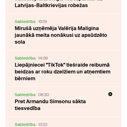
Latvijas-Baltkrievijas robežas
Sabiedrība
10:19
Mirušā uzņēmēja Valērija Maligina
jaunākā meita nonākusi uz apsūdzēto
sola
Sabiedrība
14:38
Liepājniecei "TikTok" tiešraide reibumā
beidzas ar roku dzelžiem un atņemtiem
bērniem
Sabiedrība
08:30
Pret Armandu Simsonu sākta
tiesvedība
Sabiedrība
13:22