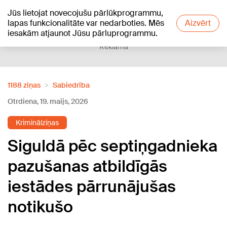
Jūs lietojat novecojušu pārlūkprogrammu,
+25
°C
lapas funkcionalitāte var nedarboties. Mēs
Aizvērt
iesakām atjaunot Jūsu pārluprogrammu.
Reklāma
1188 ziņas
Sabiedrība
Otrdiena, 19. maijs, 2026
Kriminālziņas
Siguldā pēc septiņgadnieka
pazušanas atbildīgās
iestādes pārrunājušas
notikušo