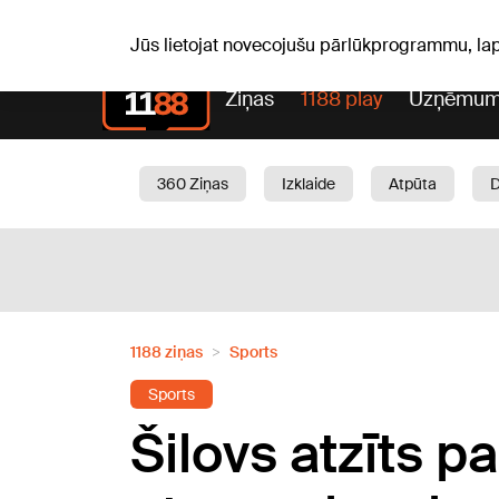
Pk, 07.08.2026.
+16
°C
Mudīte, Vladislava, Vladisl
Jūs lietojat novecojušu pārlūkprogrammu, la
Ziņas
1188 play
Uzņēmum
360 Ziņas
Izklaide
Atpūta
Aktuāli
Satiksme
Skaistumam
1188 ziņas
Sports
Sports
Šilovs atzīts p