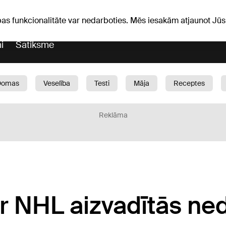
Laika ziņas
Horoskopi
avs
pas funkcionalitāte var nedarboties. Mēs iesakām atjaunot J
i
Satiksme
Domas
Veselība
Testi
Māja
Receptes
Bērni
Auto
1188 play
Sports
Bizness
Reklāma
ar NHL aizvadītās ne