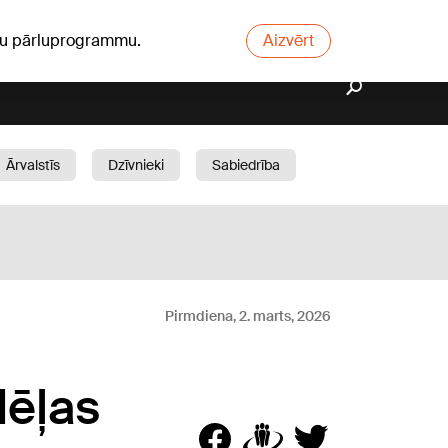
ūsu pārluprogrammu.
Aizvērt
Ārvalstīs
Dzīvnieki
Sabiedrība
Dārzs
Pirmdiena, 2. marts, 2026
dēļas