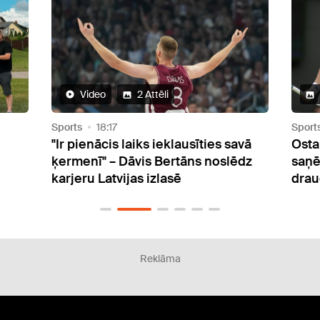
5 Attēli
Sports
15:02
Sport
avā
Ostapenko pēc pārtrauktās spēles
Krie
dz
saņēmusi milzu negācijas un pat
vole
draudus sociālajos tīklos
Polij
Reklāma