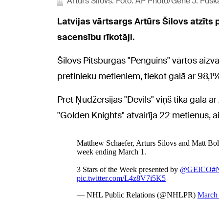
Artūrs Šilovs. Foto: AP Photo/Gene J. Pus
Latvijas vārtsargs Artūrs Šilovs atzīts
sacensību rīkotāji.
Šilovs Pitsburgas "Penguins" vārtos aizva
pretinieku metieniem, tiekot galā ar 98,
Pret Ņūdžersijas "Devils" viņš tika galā 
"Golden Knights" atvairīja 22 metienus, a