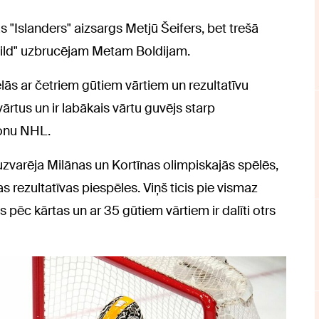
s "Islanders" aizsargs Metjū Šeifers, bet trešā
Wild" uzbrucējam Metam Boldijam.
ēlās ar četriem gūtiem vārtiem un rezultatīvu
ārtus un ir labākais vārtu guvējs starp
zonu NHL.
 uzvarēja Milānas un Kortīnas olimpiskajās spēlēs,
ras rezultatīvas piespēles. Viņš ticis pie vismaz
s pēc kārtas un ar 35 gūtiem vārtiem ir dalīti otrs