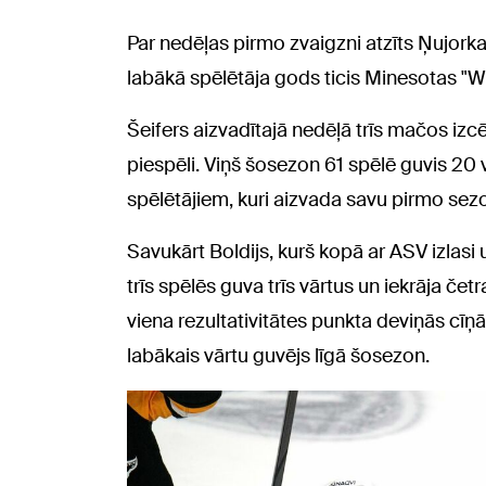
Par nedēļas pirmo zvaigzni atzīts Ņujorka
labākā spēlētāja gods ticis Minesotas "
Šeifers aizvadītajā nedēļā trīs mačos izc
piespēli. Viņš šosezon 61 spēlē guvis 20 v
spēlētājiem, kuri aizvada savu pirmo se
Savukārt Boldijs, kurš kopā ar ASV izlasi
trīs spēlēs guva trīs vārtus un iekrāja čet
viena rezultativitātes punkta deviņās cīņā
labākais vārtu guvējs līgā šosezon.