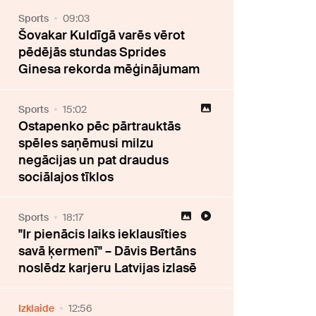
Sports
09:03
Šovakar Kuldīgā varēs vērot
pēdējās stundas Sprides
Ginesa rekorda mēģinājumam
Sports
15:02
Ostapenko pēc pārtrauktās
spēles saņēmusi milzu
negācijas un pat draudus
sociālajos tīklos
Sports
18:17
"Ir pienācis laiks ieklausīties
savā ķermenī" – Dāvis Bertāns
noslēdz karjeru Latvijas izlasē
Izklaide
12:56