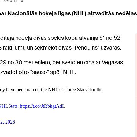
kar/Scanpix
 par Nacionālās hokeja līgas (NHL) aizvadītās nedēļas
dītajā nedēļā divās spēlēs kopā atvairīja 51 no 52
1% raidījumu un sekmējot divas "Penguins" uzvaras.
ar 29 no 30 metieniem, bet svētdien cīņā ar Vegasas
izvadot otro "sauso" spēli NHL.