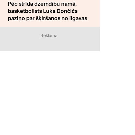
Pēc strīda dzemdību namā,
basketbolists Luka Dončičs
paziņo par šķiršanos no līgavas
Reklāma