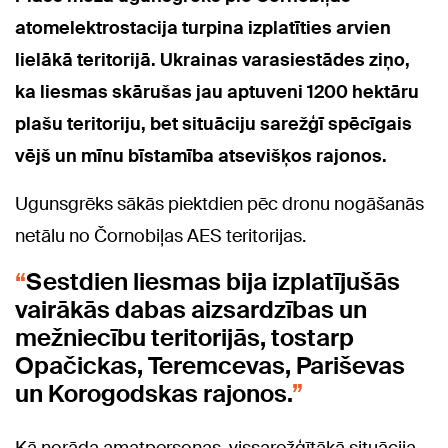
atomelektrostacija turpina izplatīties arvien
lielākā teritorijā. Ukrainas varasiestādes ziņo,
ka liesmas skārušas jau aptuveni 1200 hektāru
plašu teritoriju, bet situāciju sarežģī spēcīgais
vējš un mīnu bīstamība atsevišķos rajonos.
Ugunsgrēks sākās piektdien pēc dronu nogāšanās
netālu no Čornobiļas AES teritorijas.
Sestdien liesmas bija izplatījušās
vairākās dabas aizsardzības un
mežniecību teritorijās, tostarp
Opačickas, Teremcevas, Pariševas
un Korogodskas rajonos.