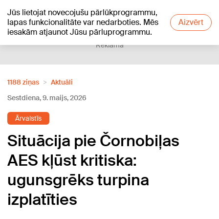
Jūs lietojat novecojušu pārlūkprogrammu,
+25
°C
lapas funkcionalitāte var nedarboties. Mēs
Aizvērt
iesakām atjaunot Jūsu pārluprogrammu.
Reklāma
1188 ziņas
Aktuāli
Sestdiena, 9. maijs, 2026
Ārvalstīs
Situācija pie Čornobiļas
AES kļūst kritiska:
ugunsgrēks turpina
izplatīties