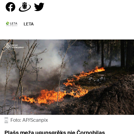
LETA
Foto: AP/Scanpix
Plašs meža ugunsgrēks pie Čornobiļas