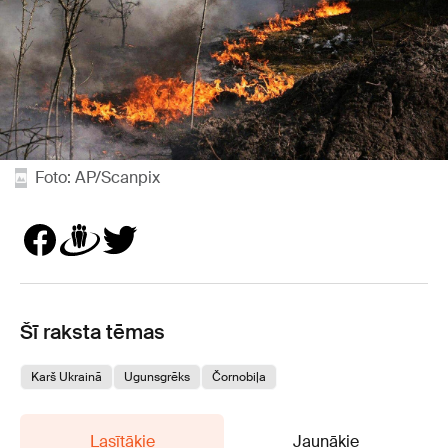
Foto: AP/Scanpix
Šī raksta tēmas
Karš Ukrainā
Ugunsgrēks
Čornobiļa
Lasītākie
Jaunākie