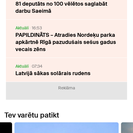
81 deputāts no 100 vēlētos saglabāt
darbu Saeimā
Aktuāli
16:53
PAPILDINĀTS – Atradies Nordeķu parka
apkārtnē Rīgā pazudušais sešus gadus
vecais zēns
Aktuāli
07:34
Latvijā sākas solārais rudens
Reklāma
Tev varētu patikt