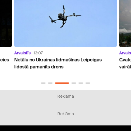
Ārvalstīs
13:07
Ārvals
ecies
Netālu no Ukrainas lidmašīnas Leipcigas
Gvate
lidostā pamanīts drons
vairā
Reklāma
Reklāma