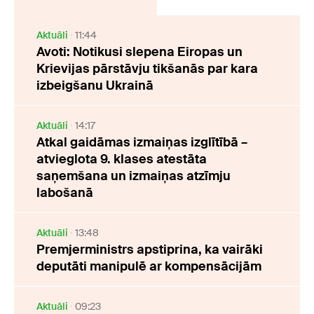
Aktuāli
11:44
Avoti: Notikusi slepena Eiropas un
Krievijas pārstāvju tikšanās par kara
izbeigšanu Ukrainā
Aktuāli
14:17
Atkal gaidāmas izmaiņas izglītībā –
atvieglota 9. klases atestāta
saņemšana un izmaiņas atzīmju
labošanā
Aktuāli
13:48
Premjerministrs apstiprina, ka vairāki
deputāti manipulē ar kompensācijām
Aktuāli
09:23