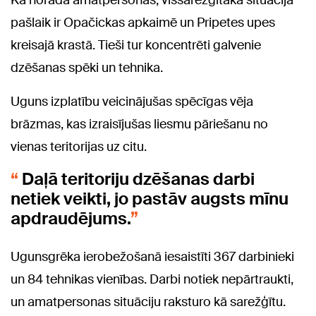
Kā norāda amatpersonas, vissarežģītākā situācija
pašlaik ir Opačickas apkaimē un Pripetes upes
kreisajā krastā. Tieši tur koncentrēti galvenie
dzēšanas spēki un tehnika.
Uguns izplatību veicinājušas spēcīgas vēja
brāzmas, kas izraisījušas liesmu pāriešanu no
vienas teritorijas uz citu.
Daļā teritoriju dzēšanas darbi
netiek veikti, jo pastāv augsts mīnu
apdraudējums.
Ugunsgrēka ierobežošanā iesaistīti 367 darbinieki
un 84 tehnikas vienības. Darbi notiek nepārtraukti,
un amatpersonas situāciju raksturo kā sarežģītu.