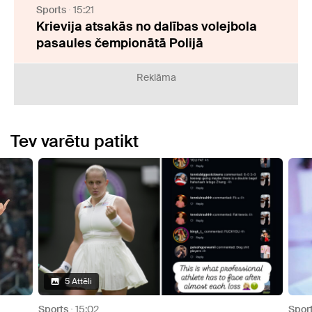
Sports
15:21
Krievija atsakās no dalības volejbola
pasaules čempionātā Polijā
Reklāma
Tev varētu patikt
5 Attēli
Sports
15:02
Sport