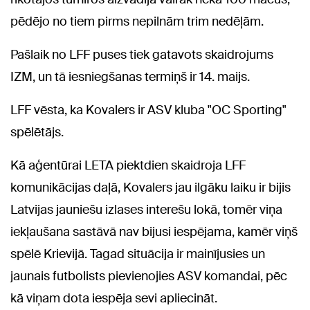
pēdējo no tiem pirms nepilnām trim nedēļām.
Pašlaik no LFF puses tiek gatavots skaidrojums
IZM, un tā iesniegšanas termiņš ir 14. maijs.
LFF vēsta, ka Kovalers ir ASV kluba "OC Sporting"
spēlētājs.
Kā aģentūrai LETA piektdien skaidroja LFF
komunikācijas daļā, Kovalers jau ilgāku laiku ir bijis
Latvijas jauniešu izlases interešu lokā, tomēr viņa
iekļaušana sastāvā nav bijusi iespējama, kamēr viņš
spēlē Krievijā. Tagad situācija ir mainījusies un
jaunais futbolists pievienojies ASV komandai, pēc
kā viņam dota iespēja sevi apliecināt.