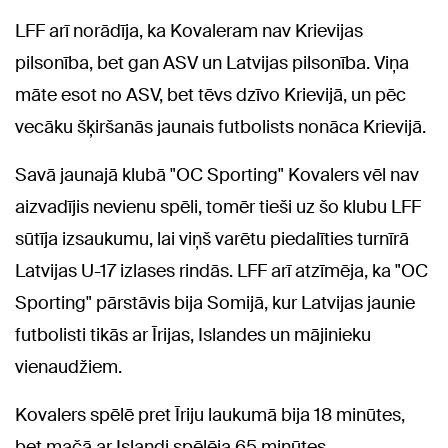
LFF arī norādīja, ka Kovaleram nav Krievijas
pilsonība, bet gan ASV un Latvijas pilsonība. Viņa
māte esot no ASV, bet tēvs dzīvo Krievijā, un pēc
vecāku šķiršanās jaunais futbolists nonāca Krievijā.
Savā jaunajā klubā "OC Sporting" Kovalers vēl nav
aizvadījis nevienu spēli, tomēr tieši uz šo klubu LFF
sūtīja izsaukumu, lai viņš varētu piedalīties turnīrā
Latvijas U-17 izlases rindās. LFF arī atzīmēja, ka "OC
Sporting" pārstāvis bija Somijā, kur Latvijas jaunie
futbolisti tikās ar Īrijas, Islandes un mājinieku
vienaudžiem.
Kovalers spēlē pret Īriju laukumā bija 18 minūtes,
bet mačā ar Islandi spēlēja 65 minūtes.