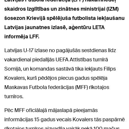
skaidros Izglītības un zinātnes ministrijai (IZM)
šosezon Krievijā spēlējuša futbolista iekļaušanu
Latvijas jaunatnes izlasē, aģentūru LETA
informēja LFF.
Latvijas U-17 izlase no pagājušās sestdienas līdz
vakardienai piedalījās UEFA Attīstības turnīrā
Somijā, un komandas sastāvā tika iekļauts Filips
Kovalers, kurš pēdējos piecus gadus spēlēja
Maskavas Futbola federācijas (MFF) rīkotajos
turnīros.
Pēc MFF oficiālajā mājaslapā pieejamās
informācijas 15 gadus vecais Kovalers tās paspārnē
rīkotajos turnīros aizvadīja vairāk nekā 100 mačus,