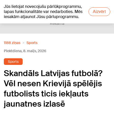
Jūs lietojat novecojušu pārlūkprogrammu,
+20
°C
lapas funkcionalitāte var nedarboties. Mēs
Aizvērt
iesakām atjaunot Jūsu pārluprogrammu.
Reklāma
1188 ziņas
Sports
Piektdiena, 8. maijs, 2026
Sports
Skandāls Latvijas futbolā?
Vēl nesen Krievijā spēlējis
futbolists ticis iekļauts
jaunatnes izlasē