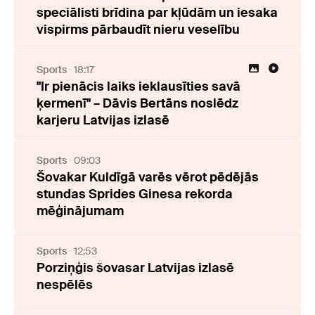
speciālisti brīdina par kļūdām un iesaka
vispirms pārbaudīt nieru veselību
Sports
18:17
"Ir pienācis laiks ieklausīties savā
ķermenī" – Dāvis Bertāns noslēdz
karjeru Latvijas izlasē
Sports
09:03
Šovakar Kuldīgā varēs vērot pēdējās
stundas Sprides Ginesa rekorda
mēģinājumam
Sports
12:53
Porziņģis šovasar Latvijas izlasē
nespēlēs