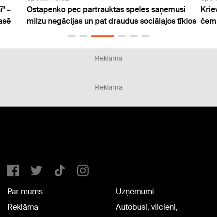
" –
Ostapenko pēc pārtrauktās spēles saņēmusi
Kriev
asē
milzu negācijas un pat draudus sociālajos tīklos
čempi
Reklāma
Reklāma
Par mums
Uzņēmumi
Reklāma
Autobusi, vilcieni,