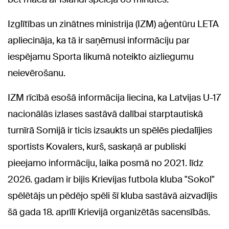
Izglītības un zinātnes ministrija (IZM) aģentūru LETA
apliecināja, ka tā ir saņēmusi informāciju par
iespējamu Sporta likumā noteikto aizliegumu
neievērošanu.
IZM rīcībā esošā informācija liecina, ka Latvijas U-17
nacionālās izlases sastāvā dalībai starptautiskā
turnīrā Somijā ir ticis izsaukts un spēlēs piedalījies
sportists Kovalers, kurš, saskaņā ar publiski
pieejamo informāciju, laika posmā no 2021. līdz
2026. gadam ir bijis Krievijas futbola kluba "Sokol"
spēlētājs un pēdējo spēli šī kluba sastāvā aizvadījis
šā gada 18. aprīlī Krievijā organizētās sacensībās.