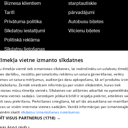
Biznesa klientiem
starptautiskie
Tarifi
pārvadājumi
Privātuma politika
Autobusu biļetes
Sīkdatņu iestatījumi
Vilcienu biļetes
Politiskā reklāma
Sīkdatņu lietošanas
noteikumi
 tīmekļa vietne izmanto sīkdatnes
Komentāru pievienošana
 tīmekļa vietnē tiek izmantotas sīkdatnes, lai nodrošinātu un uzlabotu tīmek
nes darbību., nosūtītu personalizētu reklāmu un satura ģenerēšanai, veiktu
āmas un satura mērījumus, auditorijas datu apkopošanu, kā arī produktu izst
TV programma
zlabošanu. Zemāk sniedzam informāciju par visām sīkdatnēm, kuras tiek
Līguma noteikumi
ntotas mūsu tīmekļa vietnēs. Sīkdatnes var atšķirties atkarībā no apmeklētā
rneta vietnes sadaļas. Lietotājam jebkurā brīdī ir iespēja piekrist, atteikties va
360 Ziņu kontakti
īt savu piekrišanu. Piekrišanas sniegšana, kā arī tās atsaukšana vai mainīša
ecas uz visām interneta vietnes sadaļām. Vairāk informācijas par izmantotaj
Helio Media
atnēm skatīt
sīkdatņu izmantošanas noteikumos.
ĪT VISUS PARTNERUS
(1718) →
Portāla palīdzības dienests: e-pasts -
info@1188.lv
PIELĀGOT IZVĒLI