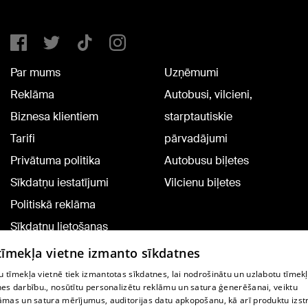
Par mums
Uzņēmumi
Reklāma
Autobusi, vilcieni,
Biznesa klientiem
starptautiskie
Tarifi
pārvadājumi
Privātuma politika
Autobusu biļetes
Sīkdatņu iestatījumi
Vilcienu biļetes
Politiskā reklāma
Sīkdatņu lietošanas
noteikumi
 tīmekļa vietne izmanto sīkdatnes
Komentāru pievienošana
 tīmekļa vietnē tiek izmantotas sīkdatnes, lai nodrošinātu un uzlabotu tīmek
nes darbību., nosūtītu personalizētu reklāmu un satura ģenerēšanai, veiktu
āmas un satura mērījumus, auditorijas datu apkopošanu, kā arī produktu izst
TV programma