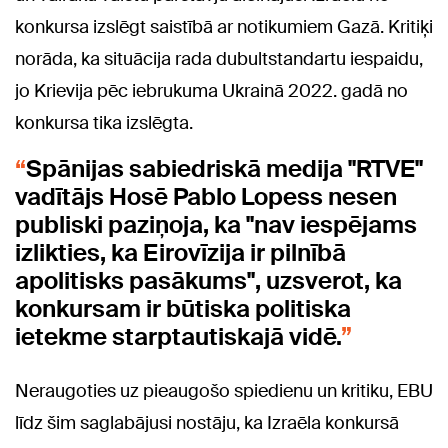
konkursa izslēgt saistībā ar notikumiem Gazā. Kritiķi
norāda, ka situācija rada dubultstandartu iespaidu,
jo Krievija pēc iebrukuma Ukrainā 2022. gadā no
konkursa tika izslēgta.
Spānijas sabiedriskā medija "RTVE"
vadītājs Hosē Pablo Lopess nesen
publiski paziņoja, ka "nav iespējams
izlikties, ka Eirovīzija ir pilnībā
apolitisks pasākums", uzsverot, ka
konkursam ir būtiska politiska
ietekme starptautiskajā vidē.
Neraugoties uz pieaugošo spiedienu un kritiku, EBU
līdz šim saglabājusi nostāju, ka Izraēla konkursā