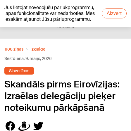
Jūs lietojat novecojušu pārlūkprogrammu,
+23
°C
lapas funkcionalitāte var nedarboties. Mēs
Aizvērt
iesakām atjaunot Jūsu pārluprogrammu.
Reklāma
1188 ziņas
Izklaide
Sestdiena, 9. maijs, 2026
Slavenības
Skandāls pirms Eirovīzijas:
Izraēlas delegāciju pieķer
noteikumu pārkāpšanā