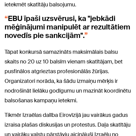
ietekmēt skatītāju balsojumu.
EBU īpaši uzsvērusi, ka "jebkādi
mēģinājumi manipulēt ar rezultātiem
novedīs pie sankcijām".
Tāpat konkursā samazināts maksimālais balsu
skaits no 20 uz 10 balsīm vienam skatītājam, bet
pusfinālos atgrieztas profesionālās žūrijas.
Organizatori norāda, ka šādu izmaiņu mērķis ir
nodrošināt lielāku godīgumu un mazināt koordinētu
balsošanas kampaņu ietekmi.
Tikmēr Izraēlas dalība Eirovīzijā jau vairākus gadus
izraisa plašas diskusijas un protestus. Daļa skatītāju
un vairāku valstu pārstāvju aicinājuši Izraēlu no