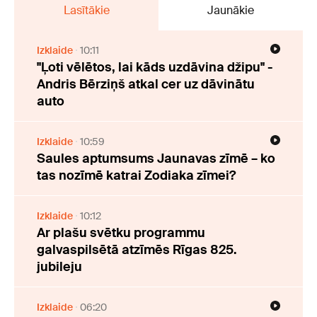
Lasītākie
Jaunākie
Izklaide
10:11
"Ļoti vēlētos, lai kāds uzdāvina džipu" -
Andris Bērziņš atkal cer uz dāvinātu
auto
Izklaide
10:59
Saules aptumsums Jaunavas zīmē – ko
tas nozīmē katrai Zodiaka zīmei?
Izklaide
10:12
Ar plašu svētku programmu
galvaspilsētā atzīmēs Rīgas 825.
jubileju
Izklaide
06:20