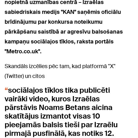
nopietnā uzmanības centrā – Izraēlas
sabiedriskais medijs "KAN" saņēmis oficiālu
brīdinājumu par konkursa noteikumu
pārkāpšanu saistībā ar agresīvu balsošanas
kampaņu sociālajos tīklos, raksta portāls
"Metro.co.uk".
Skandāls izcēlies pēc tam, kad platformā "X"
(Twitter) un citos
sociālajos tīklos tika publicēti
vairāki video, kuros Izraēlas
pārstāvis Noams Betans aicina
skatītājus izmantot visas 10
pieejamās balsis tieši par Izraēlu
pirmajā pusfinālā, kas notiks 12.