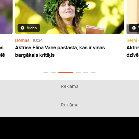
Video
Domas
10:34
Bērni
as
Aktrise Elīna Vāne pastāsta, kas ir viņas
Aktri
lē
bargākais kritiķis
dzīvē:
Reklāma
Reklāma