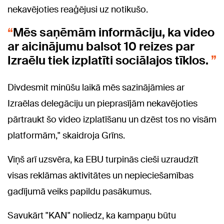
nekavējoties reaģējusi uz notikušo.
Mēs saņēmām informāciju, ka video
ar aicinājumu balsot 10 reizes par
Izraēlu tiek izplatīti sociālajos tīklos.
Divdesmit minūšu laikā mēs sazinājāmies ar
Izraēlas delegāciju un pieprasījām nekavējoties
pārtraukt šo video izplatīšanu un dzēst tos no visām
platformām," skaidroja Grīns.
Viņš arī uzsvēra, ka EBU turpinās cieši uzraudzīt
visas reklāmas aktivitātes un nepieciešamības
gadījumā veiks papildu pasākumus.
Savukārt "KAN" noliedz, ka kampaņu būtu