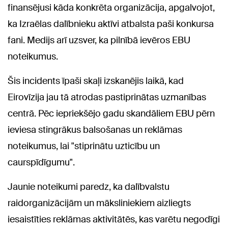
finansējusi kāda konkrēta organizācija, apgalvojot,
ka Izraēlas dalībnieku aktīvi atbalsta paši konkursa
fani. Medijs arī uzsver, ka pilnībā ievēros EBU
noteikumus.
Šis incidents īpaši skaļi izskanējis laikā, kad
Eirovīzija jau tā atrodas pastiprinātas uzmanības
centrā. Pēc iepriekšējo gadu skandāliem EBU pērn
ieviesa stingrākus balsošanas un reklāmas
noteikumus, lai "stiprinātu uzticību un
caurspīdīgumu".
Jaunie noteikumi paredz, ka dalībvalstu
raidorganizācijām un māksliniekiem aizliegts
iesaistīties reklāmas aktivitātēs, kas varētu negodīgi