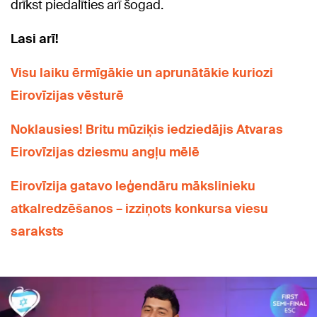
drīkst piedalīties arī šogad.
Lasi arī!
Visu laiku ērmīgākie un aprunātākie kuriozi
Eirovīzijas vēsturē
Noklausies! Britu mūziķis iedziedājis Atvaras
Eirovīzijas dziesmu angļu mēlē
Eirovīzija gatavo leģendāru mākslinieku
atkalredzēšanos – izziņots konkursa viesu
saraksts