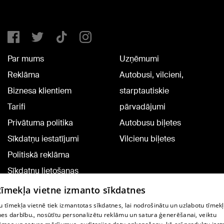
Par mums
Uzņēmumi
Reklāma
Autobusi, vilcieni,
Biznesa klientiem
starptautiskie
Tarifi
pārvadājumi
Privātuma politika
Autobusu biļetes
Sīkdatņu iestatījumi
Vilcienu biļetes
Politiskā reklāma
Sīkdatņu lietošanas
noteikumi
 tīmekļa vietne izmanto sīkdatnes
Komentāru pievienošana
 tīmekļa vietnē tiek izmantotas sīkdatnes, lai nodrošinātu un uzlabotu tīmek
nes darbību., nosūtītu personalizētu reklāmu un satura ģenerēšanai, veiktu