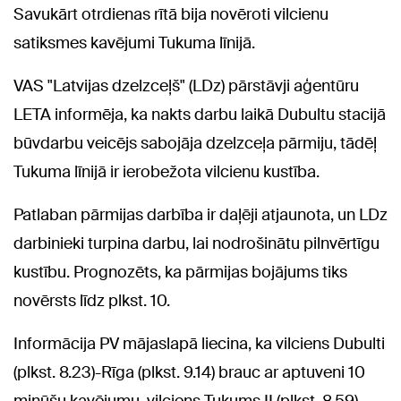
Savukārt otrdienas rītā bija novēroti vilcienu
satiksmes kavējumi Tukuma līnijā.
VAS "Latvijas dzelzceļš" (LDz) pārstāvji aģentūru
LETA informēja, ka nakts darbu laikā Dubultu stacijā
būvdarbu veicējs sabojāja dzelzceļa pārmiju, tādēļ
Tukuma līnijā ir ierobežota vilcienu kustība.
Patlaban pārmijas darbība ir daļēji atjaunota, un LDz
darbinieki turpina darbu, lai nodrošinātu pilnvērtīgu
kustību. Prognozēts, ka pārmijas bojājums tiks
novērsts līdz plkst. 10.
Informācija PV mājaslapā liecina, ka vilciens Dubulti
(plkst. 8.23)-Rīga (plkst. 9.14) brauc ar aptuveni 10