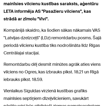
mainīsies vilcienu kustības saraksts, aģentūru
LETA informēja AS "Pasažieru vilciens", kas
strādā ar zīmolu "Vivi".
Kompānijā skaidro, ka šodien sākas nākamais VAS
"Latvijas dzelzceļš" (LDz) remontdarbu posms. Šajā
periodā vilcienu kustība tiks nodrošināta līdz Rīgas
Centrālajai stacijai.
Remontdarbu dēļ desmit minūtes agrāk aties viens
vilciens no Ogres, kas izbrauks plkst. 18.21 un Rīgā
iebrauks plkst. 18.59.
Vienlaikus Siguldas virzienā kustības grafiks
mainīsies septiņiem dīzeļvilcieniem, savukārt