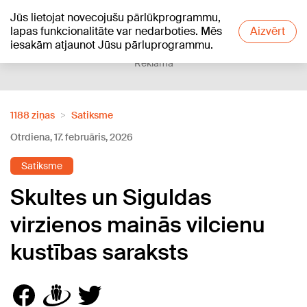
Jūs lietojat novecojušu pārlūkprogrammu,
+23
°C
lapas funkcionalitāte var nedarboties. Mēs
Aizvērt
iesakām atjaunot Jūsu pārluprogrammu.
Reklāma
1188 ziņas
Satiksme
Otrdiena, 17. februāris, 2026
Satiksme
Skultes un Siguldas
virzienos mainās vilcienu
kustības saraksts