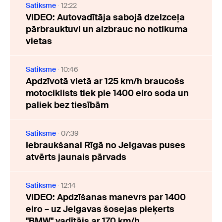
Satiksme
12:22
VIDEO: Autovadītāja sabojā dzelzceļa
pārbrauktuvi un aizbrauc no notikuma
vietas
Satiksme
10:46
Apdzīvotā vietā ar 125 km/h braucošs
motociklists tiek pie 1400 eiro soda un
paliek bez tiesībām
Satiksme
07:39
Iebraukšanai Rīgā no Jelgavas puses
atvērts jaunais pārvads
Satiksme
12:14
VIDEO: Apdzīšanas manevrs par 1400
eiro – uz Jelgavas šosejas pieķerts
"BMW" vadītājs ar 170 km/h