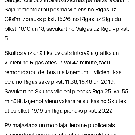
pārējie reisi būs atbilstoši ziemas pamatsarakstam.
Šajā remontdarbu posmā vilciens no Rīgas uz
Cēsīm izbrauks plkst. 15.26, no Rīgas uz Siguldu -
plkst. 16.10 un 18, savukārt no Valgas uz Rīgu - plkst.
5.11.
Skultes virzienā tiks ieviests intervāla grafiks un
vilcieni no Rīgas aties 17. vai 47. minūtē, taču
remontdarbu dēļ būs trīs izņēmumi - vilcieni, kas
ceļu no Rīgas sāks plkst. 11.38, 16.48 un 20.19.
Savukārt no Skultes vilcieni pienāks Rīgā 25. vai 55.
minūtē, izņemot vienu vakara reisu, kas no Skultes
aties plkst. 19.19 un Rīgā pienāks plkst. 20.27.
PV mājaslapā un mobilajā lietotnē publicētais