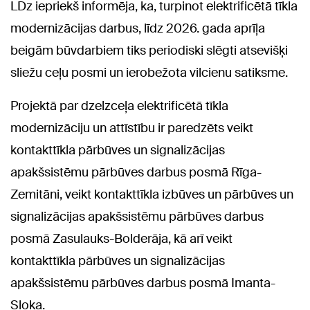
LDz iepriekš informēja, ka, turpinot elektrificētā tīkla
modernizācijas darbus, līdz 2026. gada aprīļa
beigām būvdarbiem tiks periodiski slēgti atsevišķi
sliežu ceļu posmi un ierobežota vilcienu satiksme.
Projektā par dzelzceļa elektrificētā tīkla
modernizāciju un attīstību ir paredzēts veikt
kontakttīkla pārbūves un signalizācijas
apakšsistēmu pārbūves darbus posmā Rīga-
Zemitāni, veikt kontakttīkla izbūves un pārbūves un
signalizācijas apakšsistēmu pārbūves darbus
posmā Zasulauks-Bolderāja, kā arī veikt
kontakttīkla pārbūves un signalizācijas
apakšsistēmu pārbūves darbus posmā Imanta-
Sloka.