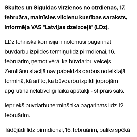
Skultes un Siguldas virzienos no otrdienas, 17.
februāra, mainīsies vilcienu kustības saraksts,
informēja VAS "Latvijas dzelzceļš" (LDz).
LDz tehniskā komisija ir nolēmusi pagarināt
būvdarbu izpildes termiņu līdz pirmdienai, 16.
februārim, ņemot vērā, ka būvdarbu veicējs
Zemitānu stacijā nav pabeidzis darbus noteiktajā
termiņā, kā arī to, ka būvdarbu izpildi joprojām
apgrūtina nelabvēlīgi laika apstākļi - stiprais sals.
Iepriekš būvdarbu termiņš tika pagarināts līdz 12.
februārim.
Tādējādi līdz pirmdienai, 16. februārim, paliks spēkā