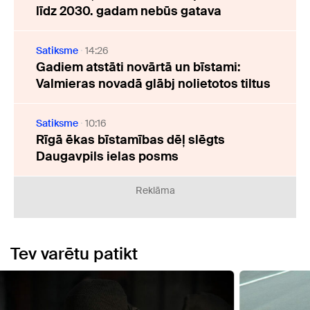
līdz 2030. gadam nebūs gatava
Satiksme
14:26
Gadiem atstāti novārtā un bīstami:
Valmieras novadā glābj nolietotos tiltus
Satiksme
10:16
Rīgā ēkas bīstamības dēļ slēgts
Daugavpils ielas posms
Reklāma
Tev varētu patikt