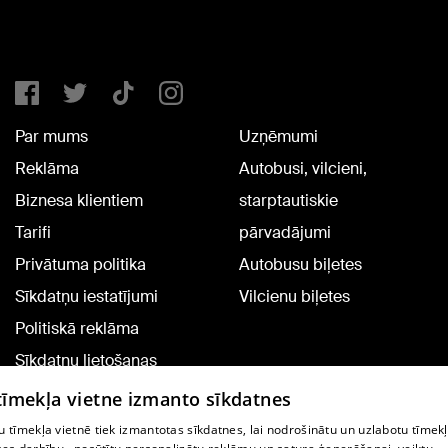
Par mums
Uzņēmumi
Reklāma
Autobusi, vilcieni,
Biznesa klientiem
starptautiskie
Tarifi
pārvadājumi
Privātuma politika
Autobusu biļetes
Sīkdatņu iestatījumi
Vilcienu biļetes
Politiskā reklāma
Sīkdatņu lietošanas
noteikumi
 tīmekļa vietne izmanto sīkdatnes
Komentāru pievienošana
 tīmekļa vietnē tiek izmantotas sīkdatnes, lai nodrošinātu un uzlabotu tīmek