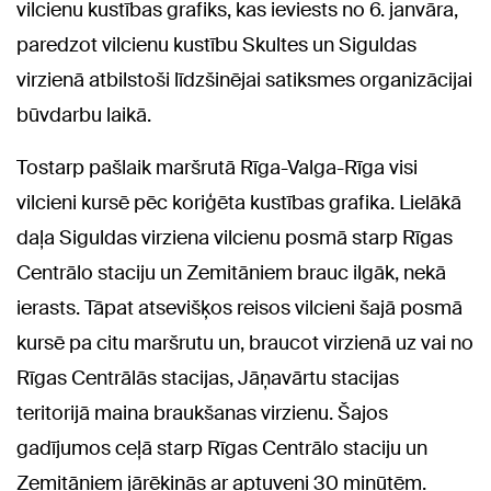
vilcienu kustības grafiks, kas ieviests no 6. janvāra,
paredzot vilcienu kustību Skultes un Siguldas
virzienā atbilstoši līdzšinējai satiksmes organizācijai
būvdarbu laikā.
Tostarp pašlaik maršrutā Rīga-Valga-Rīga visi
vilcieni kursē pēc koriģēta kustības grafika. Lielākā
daļa Siguldas virziena vilcienu posmā starp Rīgas
Centrālo staciju un Zemitāniem brauc ilgāk, nekā
ierasts. Tāpat atsevišķos reisos vilcieni šajā posmā
kursē pa citu maršrutu un, braucot virzienā uz vai no
Rīgas Centrālās stacijas, Jāņavārtu stacijas
teritorijā maina braukšanas virzienu. Šajos
gadījumos ceļā starp Rīgas Centrālo staciju un
Zemitāniem jārēķinās ar aptuveni 30 minūtēm.