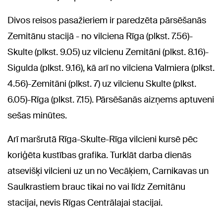
Divos reisos pasažieriem ir paredzēta pārsēšanās
Zemitānu stacijā - no vilciena Rīga (plkst. 7.56)-
Skulte (plkst. 9.05) uz vilcienu Zemitāni (plkst. 8.16)-
Sigulda (plkst. 9.16), kā arī no vilciena Valmiera (plkst.
4.56)-Zemitāni (plkst. 7) uz vilcienu Skulte (plkst.
6.05)-Rīga (plkst. 7.15). Pārsēšanās aizņems aptuveni
sešas minūtes.
Arī maršrutā Rīga-Skulte-Rīga vilcieni kursē pēc
koriģēta kustības grafika. Turklāt darba dienās
atsevišķi vilcieni uz un no Vecāķiem, Carnikavas un
Saulkrastiem brauc tikai no vai līdz Zemitānu
stacijai, nevis Rīgas Centrālajai stacijai.