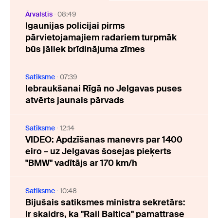
Ārvalstīs
08:49
Igaunijas policijai pirms
pārvietojamajiem radariem turpmāk
būs jāliek brīdinājuma zīmes
Satiksme
07:39
Iebraukšanai Rīgā no Jelgavas puses
atvērts jaunais pārvads
Satiksme
12:14
VIDEO: Apdzīšanas manevrs par 1400
eiro – uz Jelgavas šosejas pieķerts
"BMW" vadītājs ar 170 km/h
Satiksme
10:48
Bijušais satiksmes ministra sekretārs:
Ir skaidrs, ka "Rail Baltica" pamattrase