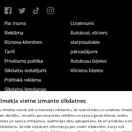
Par mums
Uzņēmumi
Reklāma
Autobusi, vilcieni,
Biznesa klientiem
starptautiskie
Tarifi
pārvadājumi
Privātuma politika
Autobusu biļetes
Sīkdatņu iestatījumi
Vilcienu biļetes
Politiskā reklāma
Sīkdatņu lietošanas
noteikumi
 tīmekļa vietne izmanto sīkdatnes
Komentāru pievienošana
 tīmekļa vietnē tiek izmantotas sīkdatnes, lai nodrošinātu un uzlabotu tīmek
nes darbību., nosūtītu personalizētu reklāmu un satura ģenerēšanai, veiktu
āmas un satura mērījumus, auditorijas datu apkopošanu, kā arī produktu izst
TV programma
zlabošanu. Zemāk sniedzam informāciju par visām sīkdatnēm, kuras tiek
Līguma noteikumi