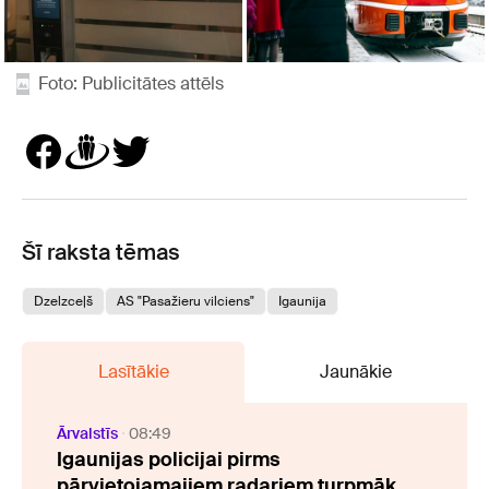
Foto: Publicitātes attēls
Šī raksta tēmas
Dzelzceļš
AS "Pasažieru vilciens"
Igaunija
Lasītākie
Jaunākie
Ārvalstīs
08:49
Igaunijas policijai pirms
pārvietojamajiem radariem turpmāk