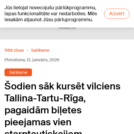
Jūs lietojat novecojušu pārlūkprogrammu,
+16
°C
lapas funkcionalitāte var nedarboties. Mēs
Aizvērt
iesakām atjaunot Jūsu pārluprogrammu.
Reklāma
1188 ziņas
Satiksme
Pirmdiena, 12. janvāris, 2026
Satiksme
Šodien sāk kursēt vilciens
Tallina-Tartu-Rīga,
pagaidām biļetes
pieejamas vien