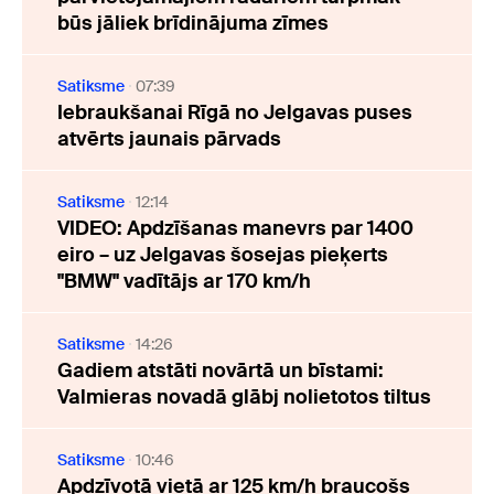
būs jāliek brīdinājuma zīmes
Satiksme
07:39
Iebraukšanai Rīgā no Jelgavas puses
atvērts jaunais pārvads
Satiksme
12:14
VIDEO: Apdzīšanas manevrs par 1400
eiro – uz Jelgavas šosejas pieķerts
"BMW" vadītājs ar 170 km/h
Satiksme
14:26
Gadiem atstāti novārtā un bīstami:
Valmieras novadā glābj nolietotos tiltus
Satiksme
10:46
Apdzīvotā vietā ar 125 km/h braucošs