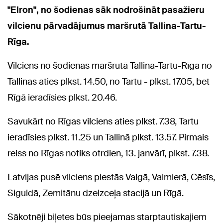
"Elron", no šodienas sāk nodrošināt pasažieru
vilcienu pārvadājumus maršrutā Tallina-Tartu-
Rīga.
Vilciens no šodienas maršrutā Tallina-Tartu-Rīga no
Tallinas aties plkst. 14.50, no Tartu - plkst. 17.05, bet
Rīgā ieradīsies plkst. 20.46.
Savukārt no Rīgas vilciens aties plkst. 7.38, Tartu
ieradīsies plkst. 11.25 un Tallinā plkst. 13.57. Pirmais
reiss no Rīgas notiks otrdien, 13. janvārī, plkst. 7.38.
Latvijas pusē vilciens piestās Valgā, Valmierā, Cēsīs,
Siguldā, Zemitānu dzelzceļa stacijā un Rīgā.
Sākotnēji biļetes būs pieejamas starptautiskajiem