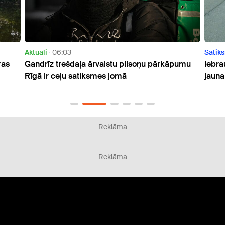
Satiksme
07:39
pilsoņu pārkāpumu
Iebraukšanai Rīgā no Jelgavas puses at
ā
jaunais pārvads
Reklāma
Reklāma