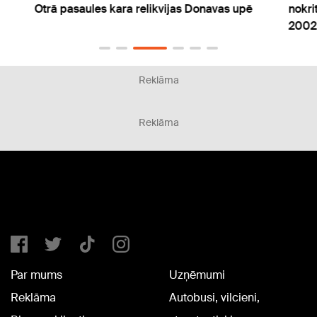
Otrā pasaules kara relikvijas Donavas upē
nokri
2002
Reklāma
Reklāma
Par mums
Uzņēmumi
Reklāma
Autobusi, vilcieni,