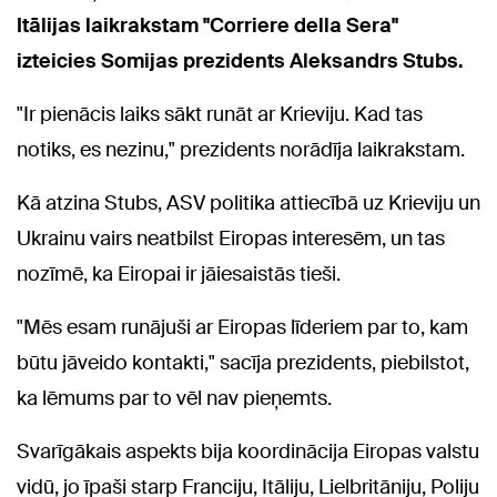
Itālijas laikrakstam "Corriere della Sera"
izteicies Somijas prezidents Aleksandrs Stubs.
"Ir pienācis laiks sākt runāt ar Krieviju. Kad tas
notiks, es nezinu," prezidents norādīja laikrakstam.
Kā atzina Stubs, ASV politika attiecībā uz Krieviju un
Ukrainu vairs neatbilst Eiropas interesēm, un tas
nozīmē, ka Eiropai ir jāiesaistās tieši.
"Mēs esam runājuši ar Eiropas līderiem par to, kam
būtu jāveido kontakti," sacīja prezidents, piebilstot,
ka lēmums par to vēl nav pieņemts.
Svarīgākais aspekts bija koordinācija Eiropas valstu
vidū, jo īpaši starp Franciju, Itāliju, Lielbritāniju, Poliju