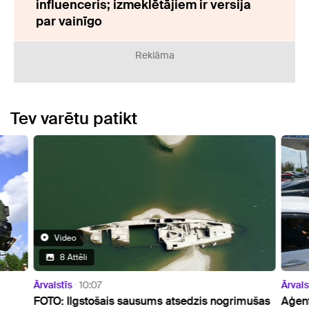
influenceris; izmeklētājiem ir versija
par vainīgo
Reklāma
Tev varētu patikt
Video
8 Attēli
Ārvalstīs
10:07
Ārvals
FOTO: Ilgstošais sausums atsedzis nogrimušas
Aģent