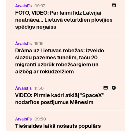
Ārvalstīs
09:37
FOTO, VIDEO: Par laimi līdz Latvijai
neatnāca… Lietuvā ceturtdien plosījies
spēcīgs negaiss
Ārvalstīs
19:15
Drāma uz Lietuvas robežas: izveido
slazdu pazemes tunelim, taču 20
migranti uzbrūk robežsargiem un
aizbēg ar rokudzelžiem
Ārvalstīs
11:50
VIDEO: Pirmie kadri atklāj "SpaceX"
nodarītos postījumus Mēnesim
Ārvalstīs
09:50
Tiešraides laikā nošauts populārs