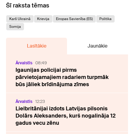
Šī raksta tēmas
Karš Ukrainā
Krievija
Eiropas Savienība (ES)
Politika
Somija
Lasītākie
Jaunākie
Ārvalstīs
08:49
Igaunijas policijai pirms
pārvietojamajiem radariem turpmāk
būs jāliek brīdinājuma zīmes
Ārvalstīs
12:23
Lielbritānijai izdots Latvijas pilsonis
Dolārs Aleksanders, kurš nogalināja 12
gadus vecu zēnu