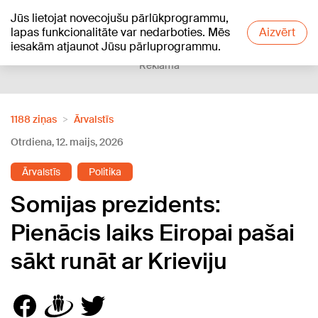
Jūs lietojat novecojušu pārlūkprogrammu,
+20
°C
lapas funkcionalitāte var nedarboties. Mēs
Aizvērt
iesakām atjaunot Jūsu pārluprogrammu.
Reklāma
1188 ziņas
Ārvalstīs
Otrdiena, 12. maijs, 2026
Ārvalstīs
Politika
Somijas prezidents:
Pienācis laiks Eiropai pašai
sākt runāt ar Krieviju