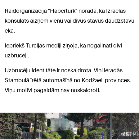
Raidorganizācija "Haberturk" norāda, ka Izraēlas
konsulāts aizņem vienu vai divus stāvus daudzstāvu
ēkā.
Iepriekš Turcijas mediji ziņoja, ka nogalināti divi
uzbrucēji.
Uzbrucēju identitāte ir noskaidrota. Viņi ieradās
Stambulā īrētā automašīnā no Kodžaeli provinces.
Viņu motīvi pagaidām nav noskaidroti.