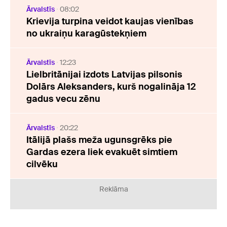
Ārvalstīs
08:02
Krievija turpina veidot kaujas vienības
no ukraiņu karagūstekņiem
Ārvalstīs
12:23
Lielbritānijai izdots Latvijas pilsonis
Dolārs Aleksanders, kurš nogalināja 12
gadus vecu zēnu
Ārvalstīs
20:22
Itālijā plašs meža ugunsgrēks pie
Gardas ezera liek evakuēt simtiem
cilvēku
Reklāma