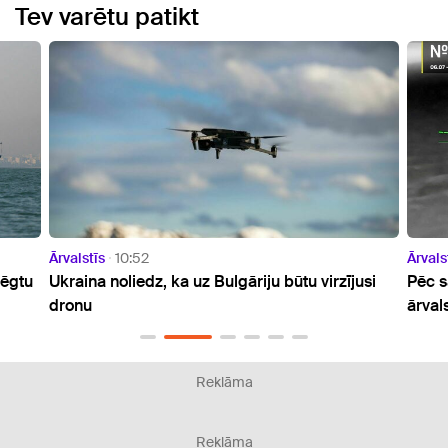
Tev varētu patikt
Ārvalstīs
22:04
uz Bulgāriju būtu virzījusi
Pēc sarunām ar ASV Ukraina pie
ārvalstu tankkuģus Melnajā jūrā
Reklāma
Reklāma