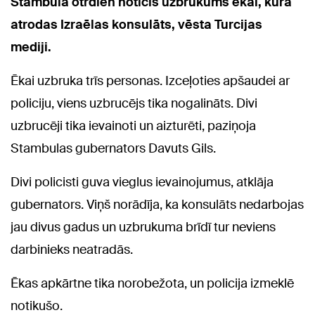
Stambulā otrdien noticis uzbrukums ēkai, kurā
atrodas Izraēlas konsulāts, vēsta Turcijas
mediji.
Ēkai uzbruka trīs personas. Izceļoties apšaudei ar
policiju, viens uzbrucējs tika nogalināts. Divi
uzbrucēji tika ievainoti un aizturēti, paziņoja
Stambulas gubernators Davuts Gils.
Divi policisti guva vieglus ievainojumus, atklāja
gubernators. Viņš norādīja, ka konsulāts nedarbojas
jau divus gadus un uzbrukuma brīdī tur neviens
darbinieks neatradās.
Ēkas apkārtne tika norobežota, un policija izmeklē
notikušo.