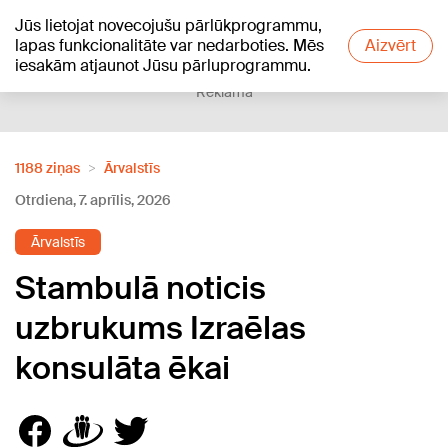
Jūs lietojat novecojušu pārlūkprogrammu,
+13
°C
lapas funkcionalitāte var nedarboties. Mēs
Aizvērt
iesakām atjaunot Jūsu pārluprogrammu.
Reklāma
1188 ziņas
Ārvalstīs
Otrdiena, 7. aprīlis, 2026
Ārvalstīs
Stambulā noticis
uzbrukums Izraēlas
konsulāta ēkai