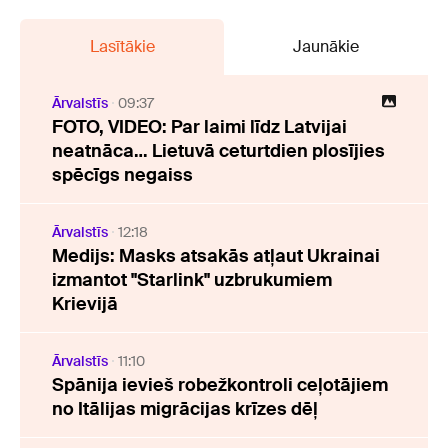
Lasītākie
Jaunākie
Ārvalstīs
09:37
FOTO, VIDEO: Par laimi līdz Latvijai
neatnāca… Lietuvā ceturtdien plosījies
spēcīgs negaiss
Ārvalstīs
12:18
Medijs: Masks atsakās atļaut Ukrainai
izmantot "Starlink" uzbrukumiem
Krievijā
Ārvalstīs
11:10
Spānija ievieš robežkontroli ceļotājiem
no Itālijas migrācijas krīzes dēļ