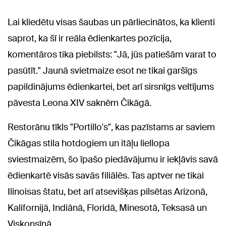
Lai kliedētu visas šaubas un pārliecinātos, ka klienti
saprot, ka šī ir reāla ēdienkartes pozīcija,
komentāros tika piebilsts: "Jā, jūs patiešām varat to
pasūtīt." Jaunā svietmaize esot ne tikai garšīgs
papildinājums ēdienkartei, bet arī sirsnīgs veltījums
pāvesta Leona XIV saknēm Čikāgā.
Restorānu tīkls "Portillo's", kas pazīstams ar saviem
Čikāgas stila hotdogiem un itāļu liellopa
sviestmaizēm, šo īpašo piedāvājumu ir iekļāvis savā
ēdienkartē visās savās filiālēs. Tas aptver ne tikai
Ilinoisas štatu, bet arī atsevišķas pilsētas Arizonā,
Kalifornijā, Indiānā, Floridā, Minesotā, Teksasā un
Viskonsīnā.