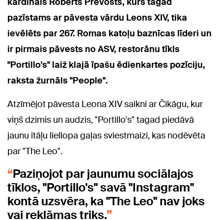
kardināls Roberts Prevosts, kurš tagad
pazīstams ar pāvesta vārdu Leons XIV, tika
ievēlēts par 267. Romas katoļu baznīcas līderi un
ir pirmais pāvests no ASV, restorānu tīkls
"Portillo's" laiž klajā īpašu ēdienkartes pozīciju,
raksta žurnāls "People".
Atzīmējot pāvesta Leona XIV saikni ar Čikāgu, kur
viņš dzimis un audzis, "Portillo's" tagad piedāvā
jaunu itāļu liellopa gaļas sviestmaizi, kas nodēvēta
par "The Leo".
Paziņojot par jaunumu sociālajos
tīklos, "Portillo's" savā "Instagram"
kontā uzsvēra, ka "The Leo" nav joks
vai reklāmas triks.