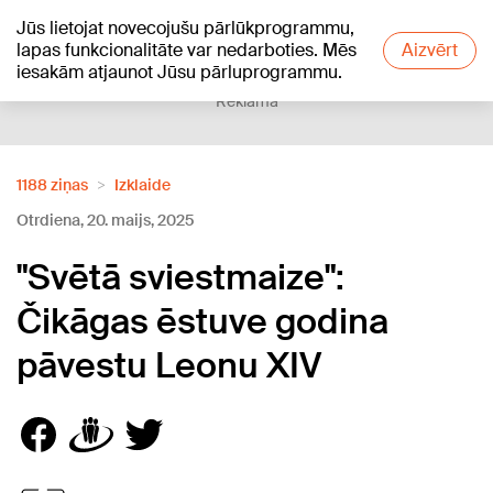
Jūs lietojat novecojušu pārlūkprogrammu,
+18
°C
lapas funkcionalitāte var nedarboties. Mēs
Aizvērt
iesakām atjaunot Jūsu pārluprogrammu.
Reklāma
1188 ziņas
Izklaide
Otrdiena, 20. maijs, 2025
"Svētā sviestmaize":
Čikāgas ēstuve godina
pāvestu Leonu XIV