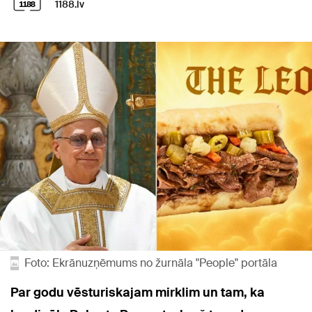
1188.lv
Foto: Ekrānuzņēmums no žurnāla "People" portāla
Par godu vēsturiskajam mirklim un tam, ka