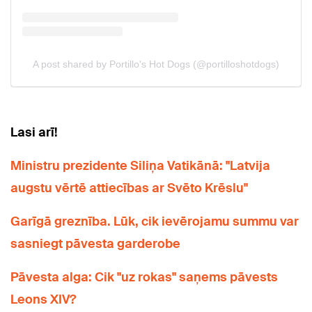
Lasi arī!
Ministru prezidente Siliņa Vatikānā: "Latvija
augstu vērtē attiecības ar Svēto Krēslu"
Garīgā greznība. Lūk, cik ievērojamu summu var
sasniegt pāvesta garderobe
Pāvesta alga: Cik "uz rokas" saņems pāvests
Leons XIV?