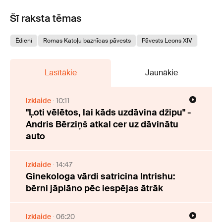
Šī raksta tēmas
Ēdieni
Romas Katoļu baznīcas pāvests
Pāvests Leons XIV
Lasītākie
Jaunākie
Izklaide
10:11
"Ļoti vēlētos, lai kāds uzdāvina džipu" -
Andris Bērziņš atkal cer uz dāvinātu
auto
Izklaide
14:47
Ginekologa vārdi satricina Intrishu:
bērni jāplāno pēc iespējas ātrāk
Izklaide
06:20