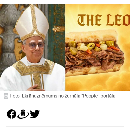
Foto: Ekrānuzņēmums no žurnāla "People" portāla