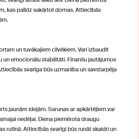
c svarīgi atrast laiku sev. Diena piemērota
am, kas palīdz sakārtot domas. Attiecībās
nām.
rtam un tuvākajiem cilvēkiem. Vari izbaudīt
tu un emocionālu stabilitāti. Finanšu jautājumos
. Attiecībās svarīga būs uzmanība un savstarpēja
ērts jaunām idejām. Sarunas ar apkārtējiem var
kamajai nedēļai. Diena piemērota draugu
 rutīnā. Attiecībās svarīgi būs runāt skaidri un