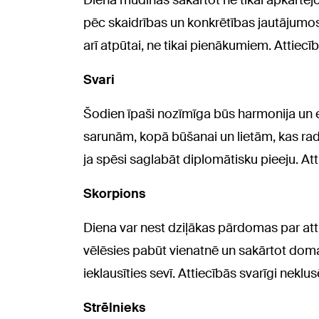
Diena mudinās sakārtot ne tikai apkārtējo
pēc skaidrības un konkrētības jautājumos, 
arī atpūtai, ne tikai pienākumiem. Attiecī
Svari
Šodien īpaši nozīmīga būs harmonija un 
sarunām, kopā būšanai un lietām, kas rada 
ja spēsi saglabāt diplomātisku pieeju. 
Skorpions
Diena var nest dziļākas pārdomas par at
vēlēsies pabūt vienatnē un sakārtot domas
ieklausīties sevī. Attiecībās svarīgi neklus
Strēlnieks