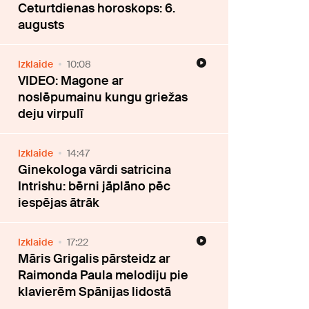
Ceturtdienas horoskops: 6.
augusts
Izklaide
10:08
VIDEO: Magone ar
noslēpumainu kungu griežas
deju virpulī
Izklaide
14:47
Ginekologa vārdi satricina
Intrishu: bērni jāplāno pēc
iespējas ātrāk
Izklaide
17:22
Māris Grigalis pārsteidz ar
Raimonda Paula melodiju pie
klavierēm Spānijas lidostā