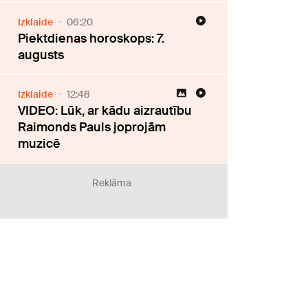
Izklaide
06:20
Piektdienas horoskops: 7.
augusts
Izklaide
12:48
VIDEO: Lūk, ar kādu aizrautību
Raimonds Pauls joprojām
muzicē
Reklāma