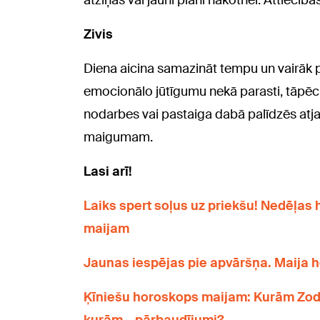
atziņas vai jauni plāni nākotnei. Attiecīb
Zivis
Diena aicina samazināt tempu un vairāk pie
emocionālo jūtīgumu nekā parasti, tāpēc s
nodarbes vai pastaiga dabā palīdzēs atja
maigumam.
Lasi arī!
Laiks spert soļus uz priekšu! Nedēļas 
maijam
Jaunas iespējas pie apvāršņa. Maija
Ķīniešu horoskops maijam: Kurām Zod