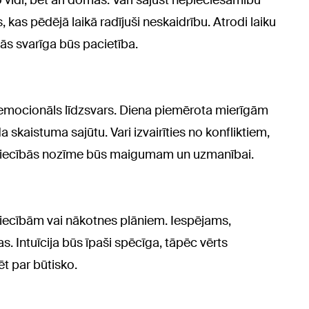
 vidi, bet arī domas. Vari sajust nepieciešamību
kas pēdējā laikā radījuši neskaidrību. Atrodi laiku
bās svarīga būs pacietība.
emocionāls līdzsvars. Diena piemērota mierīgām
skaistuma sajūtu. Vari izvairīties no konfliktiem,
Attiecībās nozīme būs maigumam un uzmanībai.
tiecībām vai nākotnes plāniem. Iespējams,
. Intuīcija būs īpaši spēcīga, tāpēc vērts
ēt par būtisko.