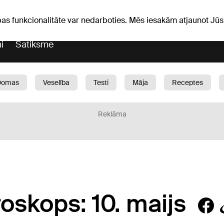
Laika ziņas
Horoskopi
avs
pas funkcionalitāte var nedarboties. Mēs iesakām atjaunot J
i
Satiksme
Domas
Veselība
Testi
Māja
Receptes
Bērni
Auto
1188 play
Sports
Bizness
Reklāma
oskops: 10. maijs