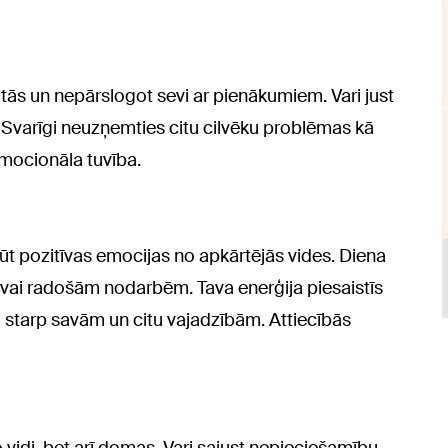
ūtās un nepārslogot sevi ar pienākumiem. Vari just
Svarīgi neuzņemties citu cilvēku problēmas kā
emocionāla tuvība.
gūt pozitīvas emocijas no apkārtējās vides. Diena
vai radošām nodarbēm. Tava enerģija piesaistīs
u starp savām un citu vajadzībām. Attiecībās