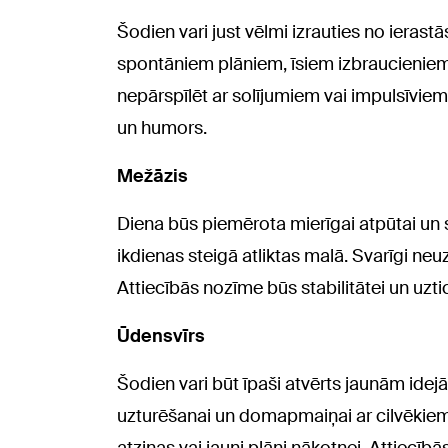
Šodien vari just vēlmi izrauties no ierast
spontāniem plāniem, īsiem izbraucieniem 
nepārspīlēt ar solījumiem vai impulsīvie
un humors.
Mežāzis
Diena būs piemērota mierīgai atpūtai un s
ikdienas steigā atliktas malā. Svarīgi neu
Attiecībās nozīme būs stabilitātei un uzti
Ūdensvīrs
Šodien vari būt īpaši atvērts jaunām id
uzturēšanai un domapmaiņai ar cilvēkiem