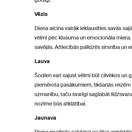
godīgi.
Vēzis
Diena aicina vairāk ieklausīties savās saj
vēlmi pēc klusuma un emocionāla miera. 
savējās. Attiecībās palīdzēs sirsnība un 
Lauva
Šodien vari sajust vēlmi būt cilvēkos un 
piemērota pasākumiem, tikšanās reizēm 
uzmanību, taču svarīgi saglabāt līdzsvar
nozīme būs atklātībai.
Jaunava