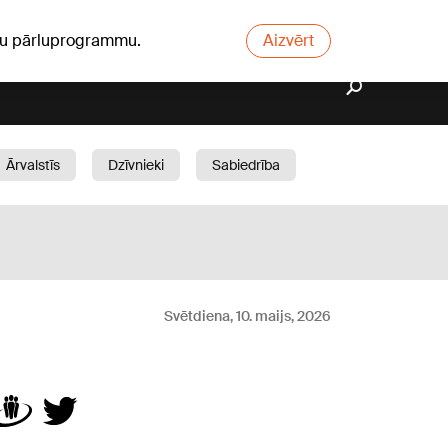
ūsu pārluprogrammu.
Aizvērt
Ārvalstīs
Dzīvnieki
Sabiedrība
Dārzs
Svētdiena, 10. maijs, 2026