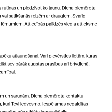
ās rutīnas un piedzīvot ko jaunu. Diena piemērota
vai satikšanās reizēm ar draugiem. Svarīgi
m lēmumiem. Attiecībās palīdzēs viegla attieksme
pēku atjaunošanai. Vari pievērsties lietām, kuras
zlikt sev pārāk augstas prasības arī brīvdienā.
camībai.
ejām un sarunām. Diena piemērota kontaktu
, kuri Tevi iedvesmo. Iespējamas negaidītas