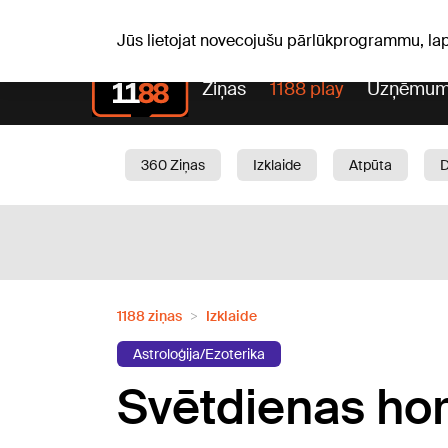
Pk, 07.08.2026.
+16
°C
Mudīte, Vladislava, Vladisl
Jūs lietojat novecojušu pārlūkprogrammu, la
Ziņas
1188 play
Uzņēmum
360 Ziņas
Izklaide
Atpūta
Aktuāli
Satiksme
Skaistumam
1188 ziņas
Izklaide
Astroloģija/Ezoterika
Svētdienas hor