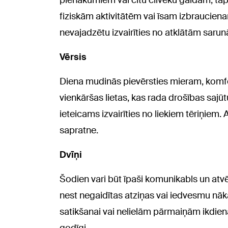
pienākumiem vai citu cilvēku gaidām, tāpē
fiziskām aktivitātēm vai īsam izbraucien
nevajadzētu izvairīties no atklātām saru
Vērsis
Diena mudinās pievērsties mieram, komfo
vienkāršas lietas, kas rada drošības sajū
ieteicams izvairīties no liekiem tēriņiem
sapratne.
Dvīņi
Šodien vari būt īpaši komunikabls un atv
nest negaidītas atziņas vai iedvesmu nā
satikšanai vai nelielām pārmaiņām ikdienas