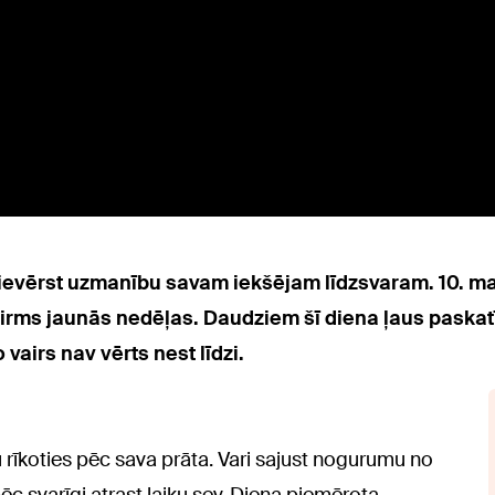
pievērst uzmanību savam iekšējam līdzsvaram. 10. m
irms jaunās nedēļas. Daudziem šī diena ļaus paskat
 vairs nav vērts nest līdzi.
u rīkoties pēc sava prāta. Vari sajust nogurumu no