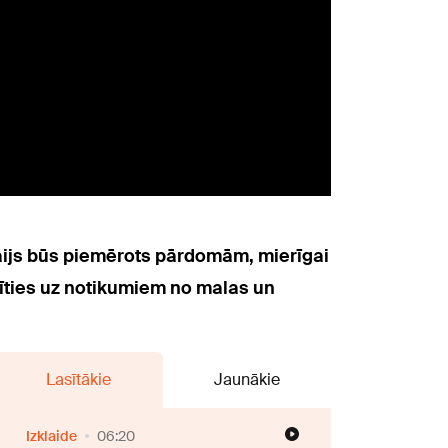
aijs būs piemērots pārdomām, mierīgai
īties uz notikumiem no malas un
Lasītākie
Jaunākie
Izklaide
06:20