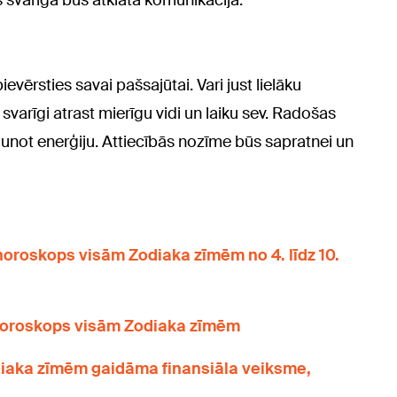
ās svarīga būs atklāta komunikācija.
vērsties savai pašsajūtai. Vari just lielāku
varīgi atrast mierīgu vidi un laiku sev. Radošas
unot enerģiju. Attiecībās nozīme būs sapratnei un
horoskops visām Zodiaka zīmēm no 4. līdz 10.
 horoskops visām Zodiaka zīmēm
iaka zīmēm gaidāma finansiāla veiksme,