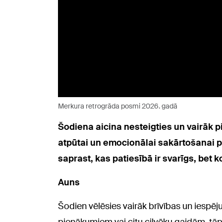
Merkura retrogrāda posmi 2026. gadā
Šodiena aicina nesteigties un vairāk 
atpūtai un emocionālai sakārtošanai p
saprast, kas patiesībā ir svarīgs, bet ko
Auns
Šodien vēlēsies vairāk brīvības un iespēj