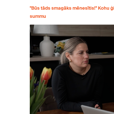
"Būs tāds smagāks mēnesītis!" Kohu ģ
summu