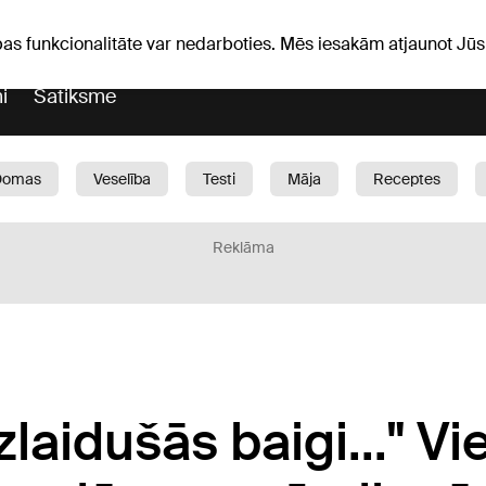
Laika ziņas
Horoskopi
vefa
pas funkcionalitāte var nedarboties. Mēs iesakām atjaunot J
i
Satiksme
Domas
Veselība
Testi
Māja
Receptes
Bērni
Auto
1188 play
Sports
Bizness
Reklāma
zlaidušās baigi..." Vi