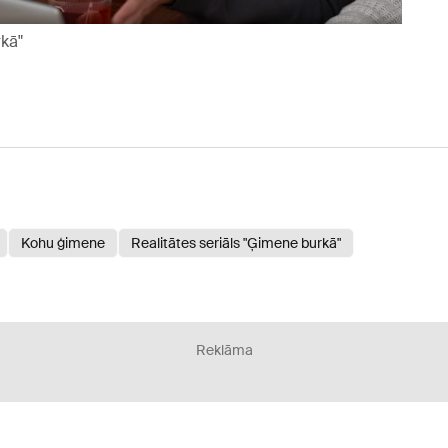
kā"
Kohu ģimene
Realitātes seriāls "Ģimene burkā"
Reklāma