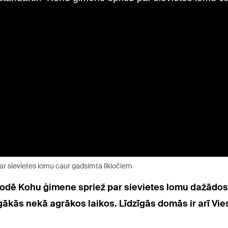
par sievietes lomu caur gadsimta līkločiem
odē Kohu ģimene spriež par sievietes lomu dažādos la
ākās nekā agrākos laikos. Līdzīgās domās ir arī Vies