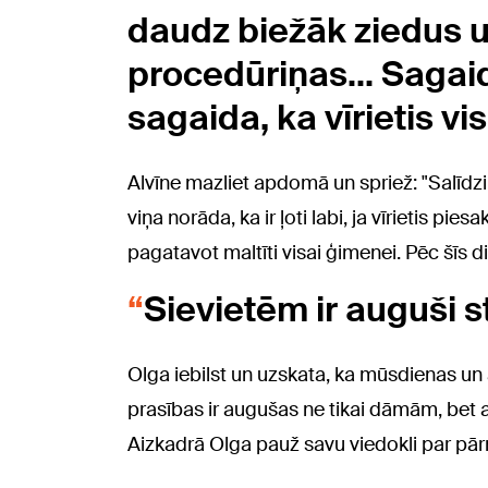
daudz biežāk ziedus u
procedūriņas... Sagaid
sagaida, ka vīrietis vi
Alvīne mazliet apdomā un spriež: "Salīdzino
viņa norāda, ka ir ļoti labi, ja vīrietis pie
pagatavot maltīti visai ģimenei. Pēc šīs d
Sievietēm ir auguši s
Olga iebilst un uzskata, ka mūsdienas un 
prasības ir augušas ne tikai dāmām, bet a
Aizkadrā Olga pauž savu viedokli par pā