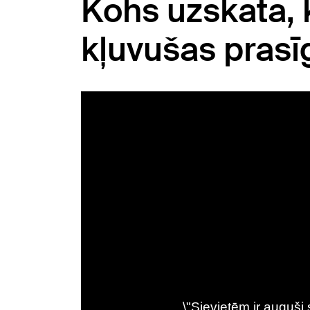
Kohs uzskata,
kļuvušas pras