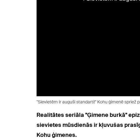
"Sievietēm ir auguši standarti!" Kohu ģimenē spriež 
Realitātes seriāla "Ģimene burkā" epiz
sievietes mūsdienās ir kļuvušas prasīg
Kohu ģimenes.