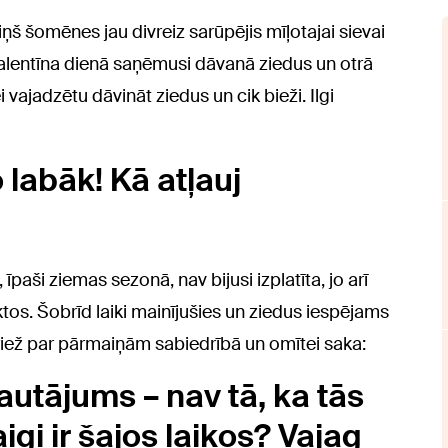
iņš šomēnes jau divreiz sarūpējis mīļotajai sievai
 Valentīna dienā saņēmusi dāvanā ziedus un otrā
i vajadzētu dāvināt ziedus un cik bieži. Ilgi
o labāk! Kā atļauj
īpaši ziemas sezonā, nav bijusi izplatīta, jo arī
ktos. Šobrīd laiki mainījušies un ziedus iespējams
priež par pārmaiņām sabiedrībā un omītei saka:
autājums – nav tā, ka tās
igi ir šajos laikos? Vajag