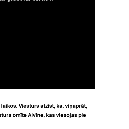
ikos. Viesturs atzīst, ka, viņaprāt,
tura omīte Alvīne, kas viesojas pie