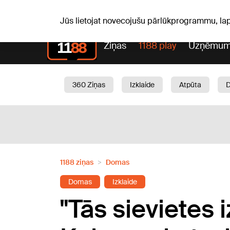
Sv, 09.08.2026.
+22
°C
Genoveva, Madara, Geno
Jūs lietojat novecojušu pārlūkprogrammu, la
Ziņas
1188 play
Uzņēmum
360 Ziņas
Izklaide
Atpūta
Aktuāli
Satiksme
Skaistumam
1188 ziņas
Domas
Domas
Izklaide
"Tās sievietes i