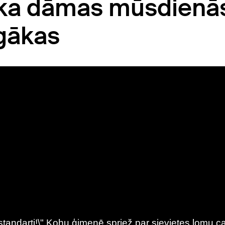
 ka dāmas mūsdienā
īgākas