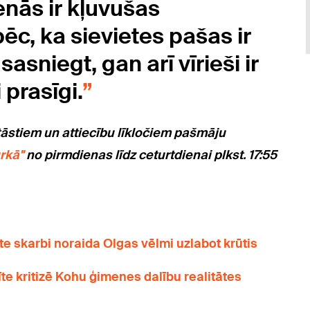
nās ir kļuvušas
pēc, ka sievietes pašas ir
sniegt, gan arī vīrieši ir
 prasīgi.
tāstiem un attiecību līkločiem pašmāju
rkā"
no pirmdienas līdz ceturtdienai plkst. 17:55
e skarbi noraida Olgas vēlmi uzlabot krūtis
īte kritizē Kohu ģimenes dalību realitātes