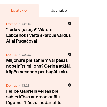
Lasītākie
Jaunākie
Domas
08:30
"Tāda viņa bija!" Viktors
Lapčenoks velta skarbus vārdus
Allai Pugačovai
Domas
08:30
Miljonārs pie sāniem vai pašas
nopelnīts miljons? Ceriņa atklāj,
kāpēc nesapņo par bagātu vīru
Domas
13:23
Felipe Gabriels vēršas pie
sabiedrības ar emocionālu
lūgumu: "Lūdzu, nedariet to