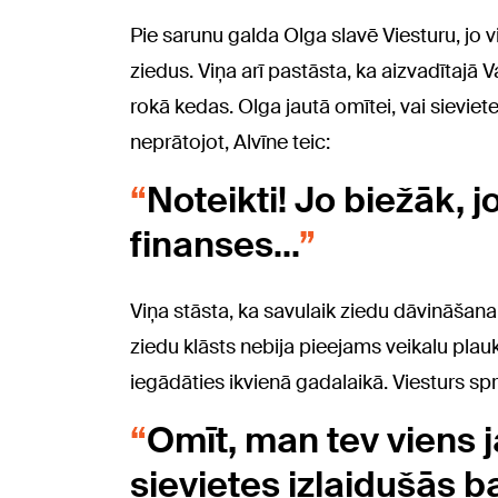
Pie sarunu galda Olga slavē Viesturu, jo v
ziedus. Viņa arī pastāsta, ka aizvadītajā
rokā kedas. Olga jautā omītei, vai sieviete
neprātojot, Alvīne teic:
Noteikti! Jo biežāk, j
finanses...
Viņa stāsta, ka savulaik ziedu dāvināšana, 
ziedu klāsts nebija pieejams veikalu plau
iegādāties ikvienā gadalaikā. Viesturs s
Omīt, man tev viens j
sievietes izlaidušās ba