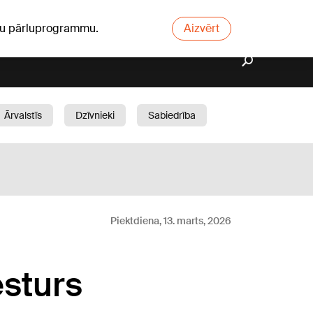
ūsu pārluprogrammu.
Aizvērt
Ārvalstīs
Dzīvnieki
Sabiedrība
Dārzs
Piektdiena, 13. marts, 2026
esturs