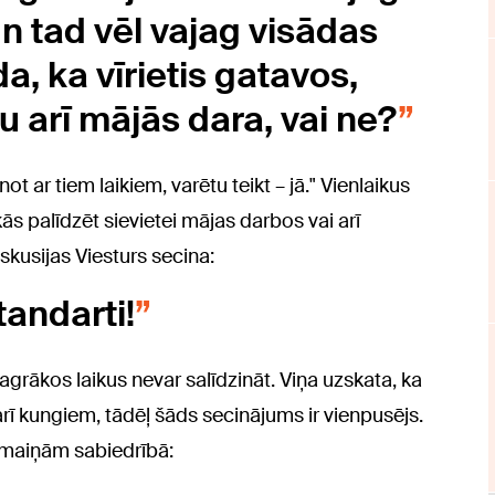
n tad vēl vajag visādas
a, ka vīrietis gatavos,
su arī mājās dara, vai ne?
t ar tiem laikiem, varētu teikt – jā." Vienlaikus
sakās palīdzēt sievietei mājas darbos vai arī
iskusijas Viesturs secina:
tandarti!
agrākos laikus nevar salīdzināt. Viņa uzskata, ka
rī kungiem, tādēļ šāds secinājums ir vienpusējs.
rmaiņām sabiedrībā: