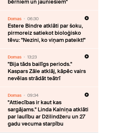
bērniem un jauniešiem"
Domas
06:30
Estere Bindre atklāti par šoku,
pirmoreiz satiekot bioloģisko
tēvu: "Nezini, ko viņam pateikt!"
Domas
13:23
"Bija tāds bailīgs periods."
Kaspars Zāle atklāj, kāpēc vairs
nevēlas strādāt teātrī
Domas
09:34
"Attiecības ir kaut kas
sargājams." Linda Kalniņa atklāti
par laulību ar Džilindžeru un 27
gadu vecuma starpību