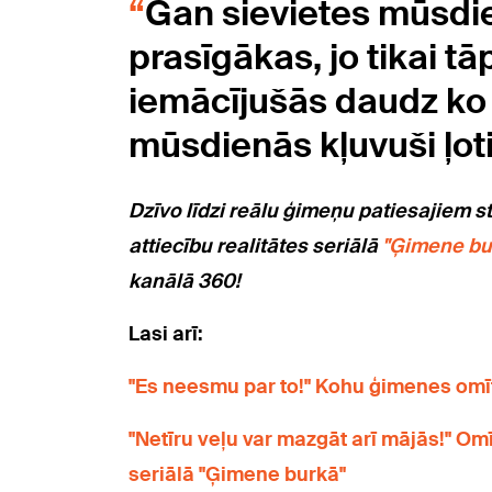
Gan sievietes mūsdie
prasīgākas, jo tikai tā
iemācījušās daudz ko sa
mūsdienās kļuvuši ļoti
Dzīvo līdzi reālu ģimeņu patiesajiem s
attiecību realitātes seriālā
"Ģimene bu
kanālā 360!
Lasi arī:
"Es neesmu par to!" Kohu ģimenes omīt
"Netīru veļu var mazgāt arī mājās!" Om
seriālā "Ģimene burkā"