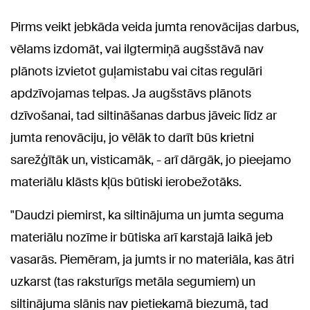
Pirms veikt jebkāda veida jumta renovācijas darbus,
vēlams izdomāt, vai ilgtermiņā augšstāvā nav
plānots izvietot guļamistabu vai citas regulāri
apdzīvojamas telpas. Ja augšstāvs plānots
dzīvošanai, tad siltināšanas darbus jāveic līdz ar
jumta renovāciju, jo vēlāk to darīt būs krietni
sarežģītāk un, visticamāk, - arī dārgāk, jo pieejamo
materiālu klāsts kļūs būtiski ierobežotāks.
"Daudzi piemirst, ka siltinājuma un jumta seguma
materiālu nozīme ir būtiska arī karstajā laikā jeb
vasarās. Piemēram, ja jumts ir no materiāla, kas ātri
uzkarst (tas raksturīgs metāla segumiem) un
siltinājuma slānis nav pietiekamā biezumā, tad