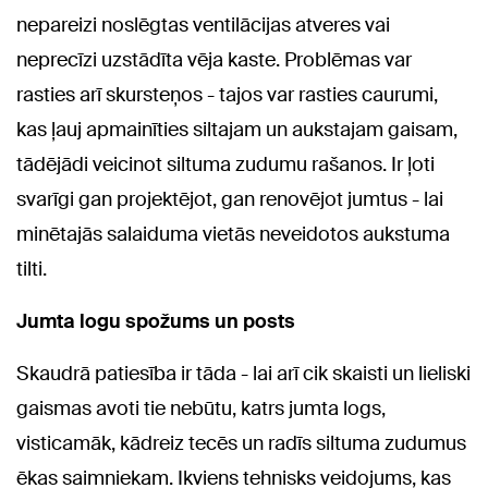
nepareizi noslēgtas ventilācijas atveres vai
neprecīzi uzstādīta vēja kaste. Problēmas var
rasties arī skursteņos - tajos var rasties caurumi,
kas ļauj apmainīties siltajam un aukstajam gaisam,
tādējādi veicinot siltuma zudumu rašanos. Ir ļoti
svarīgi gan projektējot, gan renovējot jumtus - lai
minētajās salaiduma vietās neveidotos aukstuma
tilti.
Jumta logu spožums un posts
Skaudrā patiesība ir tāda - lai arī cik skaisti un lieliski
gaismas avoti tie nebūtu, katrs jumta logs,
visticamāk, kādreiz tecēs un radīs siltuma zudumus
ēkas saimniekam. Ikviens tehnisks veidojums, kas