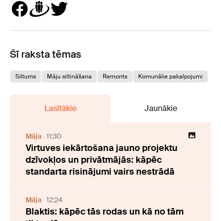
Šī raksta tēmas
Siltums
Māju siltināšana
Remonts
Komunālie pakalpojumi
Lasītākie
Jaunākie
Māja
11:30
Virtuves iekārtošana jauno projektu
dzīvokļos un privātmājās: kāpēc
standarta risinājumi vairs nestrādā
Māja
12:24
Blaktis: kāpēc tās rodas un kā no tām