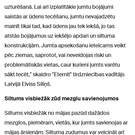
uzturēšanā. Lai arī izplatītākie jumtu bojājumi
saistās ar ūdens tecēšanu, jumtu nevajadzētu
mainīt tikai tad, kad ūdens jau tek iekšā, jo tas
atstās bojājumus uz iekšējo apdari un siltuma
konstrukcijām. Jumta apsekošanu ieteicams veikt
pēc ziemas, saprotot, vai neveidojas riski un
problemātiskās vietas, caur kurieni jumts varētu
sākt tecēt," skaidro "Eternit" tirdzniecības vadītājs
Latvijā Elviss Siliņš.
Siltums visbiežāk zūd mezglu savienojumos
Siltums visbiežāk no mājas pazūd dažādos
mezglos, piemēram, vietās, kur jumts savienojas ar
mājas ārsienām. Siltuma zudumus var veicināt arī