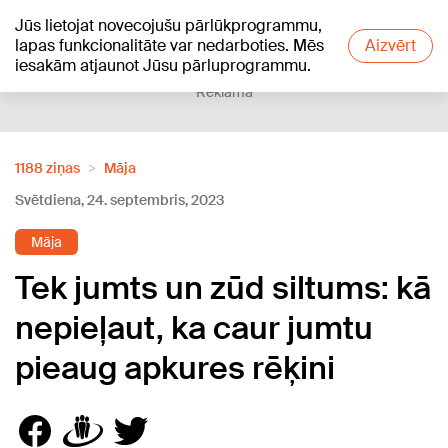
Jūs lietojat novecojušu pārlūkprogrammu,
+21
°C
lapas funkcionalitāte var nedarboties. Mēs
Aizvērt
iesakām atjaunot Jūsu pārluprogrammu.
Reklāma
1188 ziņas
Māja
Svētdiena, 24. septembris, 2023
Māja
Tek jumts un zūd siltums: kā
nepieļaut, ka caur jumtu
pieaug apkures rēķini