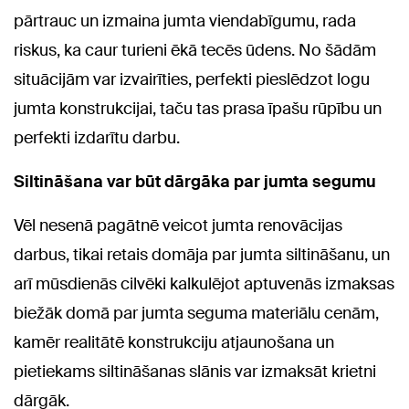
pārtrauc un izmaina jumta viendabīgumu, rada
riskus, ka caur turieni ēkā tecēs ūdens. No šādām
situācijām var izvairīties, perfekti pieslēdzot logu
jumta konstrukcijai, taču tas prasa īpašu rūpību un
perfekti izdarītu darbu.
Siltināšana var būt dārgāka par jumta segumu
Vēl nesenā pagātnē veicot jumta renovācijas
darbus, tikai retais domāja par jumta siltināšanu, un
arī mūsdienās cilvēki kalkulējot aptuvenās izmaksas
biežāk domā par jumta seguma materiālu cenām,
kamēr realitātē konstrukciju atjaunošana un
pietiekams siltināšanas slānis var izmaksāt krietni
dārgāk.