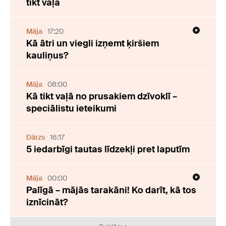
tikt vaļā
Māja
17:20
Kā ātri un viegli izņemt ķiršiem
kauliņus?
Māja
08:00
Kā tikt vaļā no prusakiem dzīvoklī –
speciālistu ieteikumi
Dārzs
16:17
5 iedarbīgi tautas līdzekļi pret laputīm
Māja
00:00
Palīgā – mājās tarakāni! Ko darīt, kā tos
iznīcināt?