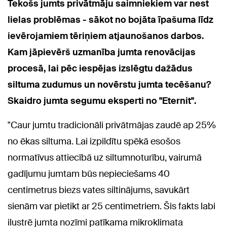
Tekošs jumts privātmāju saimniekiem var nest
lielas problēmas - sākot no bojāta īpašuma līdz
ievērojamiem tēriņiem atjaunošanos darbos.
Kam jāpievērš uzmanība jumta renovācijas
procesā, lai pēc iespējas izslēgtu dažādus
siltuma zudumus un novērstu jumta tecēšanu?
Skaidro jumta segumu eksperti no "Eternit".
"Caur jumtu tradicionāli privātmājas zaudē ap 25%
no ēkas siltuma. Lai izpildītu spēkā esošos
normatīvus attiecībā uz siltumnoturību, vairumā
gadījumu jumtam būs nepieciešams 40
centimetrus biezs vates siltinājums, savukārt
sienām var pietikt ar 25 centimetriem. Šis fakts labi
ilustrē jumta nozīmi patīkama mikroklimata