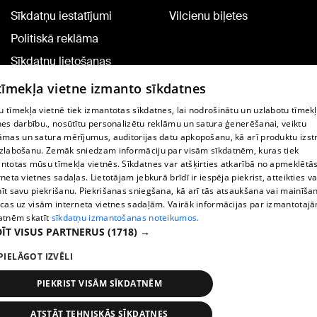
Sīkdatņu iestatījumi
Vilcienu biļetes
Politiskā reklāma
Sīkdatņu lietošanas
noteikumi
 tīmekļa vietne izmanto sīkdatnes
Komentāru pievienošana
 tīmekļa vietnē tiek izmantotas sīkdatnes, lai nodrošinātu un uzlabotu tīmek
nes darbību., nosūtītu personalizētu reklāmu un satura ģenerēšanai, veiktu
āmas un satura mērījumus, auditorijas datu apkopošanu, kā arī produktu izst
TV programma
zlabošanu. Zemāk sniedzam informāciju par visām sīkdatnēm, kuras tiek
Līguma noteikumi
ntotas mūsu tīmekļa vietnēs. Sīkdatnes var atšķirties atkarībā no apmeklētā
rneta vietnes sadaļas. Lietotājam jebkurā brīdī ir iespēja piekrist, atteikties va
360 Ziņu kontakti
īt savu piekrišanu. Piekrišanas sniegšana, kā arī tās atsaukšana vai mainīša
ecas uz visām interneta vietnes sadaļām. Vairāk informācijas par izmantotaj
Helio Media
atnēm skatīt
sīkdatņu izmantošanas noteikumos.
ĪT VISUS PARTNERUS
(1718) →
Portāla palīdzības dienests: e-pasts -
info@1188.lv
PIELĀGOT IZVĒLI
Copyright © 2004-2026 SIA HELIO MEDIA.
All rights reserved.
PIEKRIST VISĀM SĪKDATNĒM
ATSTĀT TEHNISKĀS SĪKDATNES