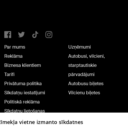
Par mums
Uzņēmumi
Reklāma
Autobusi, vilcieni,
Biznesa klientiem
starptautiskie
Tarifi
pārvadājumi
Privātuma politika
Autobusu biļetes
Sīkdatņu iestatījumi
Vilcienu biļetes
Politiskā reklāma
Sīkdatņu lietošanas
noteikumi
 tīmekļa vietne izmanto sīkdatnes