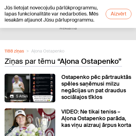
Jūs lietojat novecojušu pārlūkprogrammu,
+18
°C
lapas funkcionalitāte var nedarboties. Mēs
Aizvērt
iesakām atjaunot Jūsu pārluprogrammu.
Reklāma
1188 ziņas
Aļona Ostapenko
Ziņas par tēmu
“Aļona Ostapenko”
Ostapenko pēc pārtrauktās
spēles saņēmusi milzu
negācijas un pat draudus
sociālajos tīklos
5 Attēli
VIDEO: Ne tikai teniss –
Aļona Ostapenko parāda,
kas viņu aizrauj ārpus korta