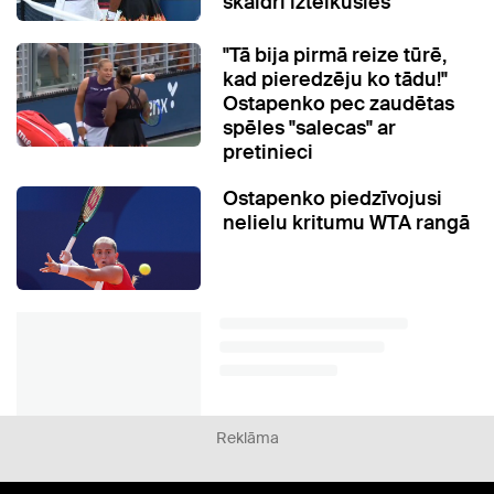
skaidri izteikusies
"Tā bija pirmā reize tūrē,
kad pieredzēju ko tādu!"
Ostapenko pec zaudētas
spēles "salecas" ar
pretinieci
Ostapenko piedzīvojusi
nelielu kritumu WTA rangā
Reklāma