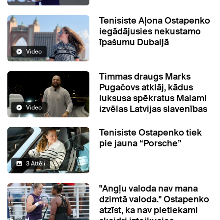
Tenisiste Aļona Ostapenko
iegādājusies nekustamo
īpašumu Dubaijā
Video
Timmas draugs Marks
Pugačovs atklāj, kādus
luksusa spēkratus Maiami
izvēlas Latvijas slavenības
Video
Tenisiste Ostapenko tiek
pie jauna “Porsche”
3 Attēli
"Angļu valoda nav mana
dzimtā valoda." Ostapenko
atzīst, ka nav pietiekami