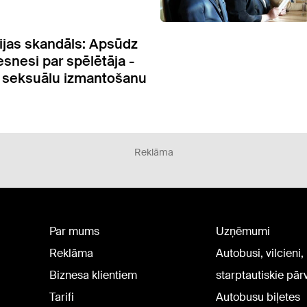
ijas skandāls: Apsūdz
iesnesi par spēlētāja -
 seksuālu izmantošanu
Reklāma
Par mums
Uzņēmumi
Reklāma
Autobusi, vilcieni,
Biznesa klientiem
starptautiskie pā
Tarifi
Autobusu biļetes