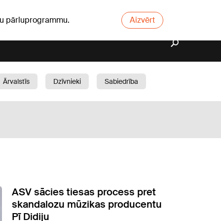
ūsu pārluprogrammu.
Aizvērt
Ārvalstīs
Dzīvnieki
Sabiedrība
Dārzs
ASV sācies tiesas process pret
skandalozu mūzikas producentu
Pī Didiju