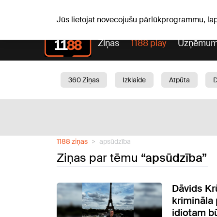
Pk, 07.08.2026.
+20
°C
Alfrēds, Fredis, Madars
Jūs lietojat novecojušu pārlūkprogrammu, la
Ziņas
1188 play
Uzņēmum
360 Ziņas
Izklaide
Atpūta
Aktuāli
Satiksme
Skaistumam
1188 ziņas
apsūdzība
Ziņas par tēmu
“apsūdzība”
Dāvids Kr
krimināla
idiotam bū