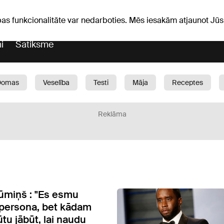
Laika ziņas
Horoskopi
pas funkcionalitāte var nedarboties. Mēs iesakām atjaunot J
i
Satiksme
Domas
Veselība
Testi
Māja
Receptes
Bērni
Auto
1188 play
Sports
Bizness
Reklāma
ūmiņš : "Es esmu
 persona, bet kādam
tu jābūt, lai naudu