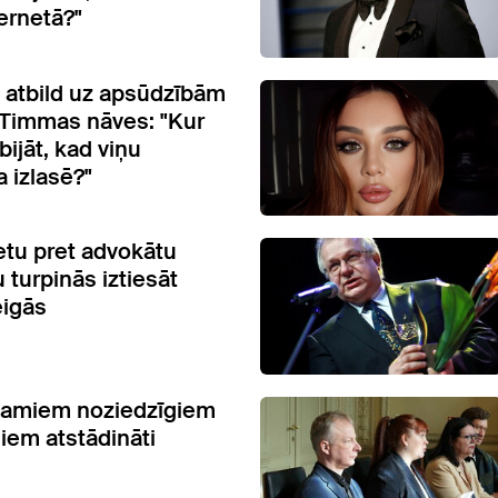
ernetā?"
atbild uz apsūdzībām
Timmas nāves: "Kur
 bijāt, kad viņu
 izlasē?"
ietu pret advokātu
 turpinās iztiesāt
eigās
jamiem noziedzīgiem
iem atstādināti