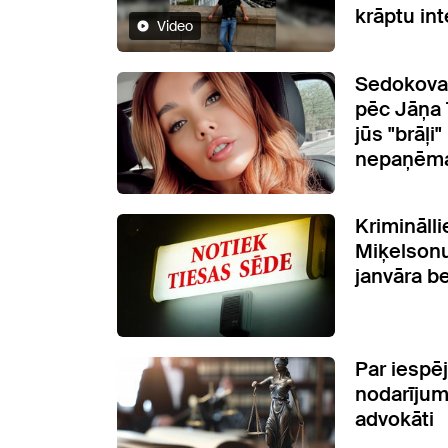
krāptu int
Video
Sedokova 
pēc Jāņa 
jūs "brāļi"
nepaņēma
Krimināll
Miķelsonu
janvāra b
Par iespē
nodarījum
advokāti