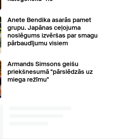
Anete Bendika asarās pamet
grupu. Japānas ceļojuma
noslēgums izvēršas par smagu
pārbaudījumu visiem
Armands Simsons geišu
priekšnesumā "pārslēdzās uz
miega režīmu"