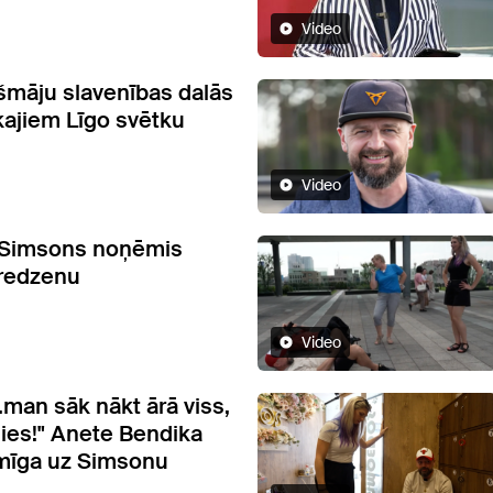
Video
māju slavenības dalās
ākajiem Līgo svētku
Video
Simsons noņēmis
gredzenu
Video
.man sāk nākt ārā viss,
jies!" Anete Bendika
mīga uz Simsonu