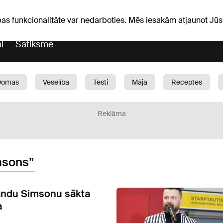
Laika ziņas
Horoskopi
pas funkcionalitāte var nedarboties. Mēs iesakām atjaunot J
i
Satiksme
Domas
Veselība
Testi
Māja
Receptes
Bērni
Auto
1188 play
Sports
Bizness
Reklāma
msons”
andu Simsonu sākta
a