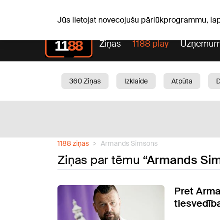
C, 06.08.2026.
+21
°C
Alfrēds, Fredis, Madars
Jūs lietojat novecojušu pārlūkprogrammu, la
Ziņas
1188 play
Uzņēmum
360 Ziņas
Izklaide
Atpūta
Aktuāli
Satiksme
Skaistumam
1188 ziņas
Armands Simsons
Ziņas par tēmu
“Armands Si
Pret Arm
tiesvedīb