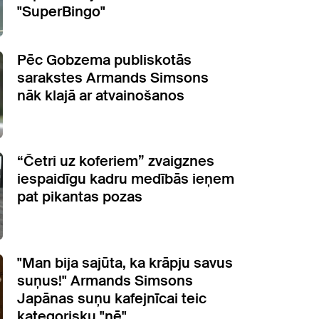
"SuperBingo"
Pēc Gobzema publiskotās
sarakstes Armands Simsons
nāk klajā ar atvainošanos
“Četri uz koferiem” zvaigznes
iespaidīgu kadru medībās ieņem
pat pikantas pozas
"Man bija sajūta, ka krāpju savus
suņus!" Armands Simsons
Japānas suņu kafejnīcai teic
kategorisku "nē"