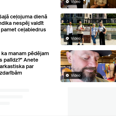
Video
ajā ceļojuma dienā
dika nespēj valdīt
 pamet ceļabiedrus
Video
, ka manam pēdējam
s palīdz?" Anete
arkastiska par
izdarībām
Video