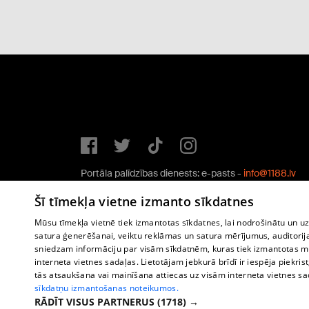
Portāla palīdzības dienests: e-pasts -
info@1188.lv
Copyright © 2004-2026 SIA HELIO MEDIA.
Šī tīmekļa vietne izmanto sīkdatnes
All rights reserved.
Mūsu tīmekļa vietnē tiek izmantotas sīkdatnes, lai nodrošinātu un u
satura ģenerēšanai, veiktu reklāmas un satura mērījumus, auditorij
sniedzam informāciju par visām sīkdatnēm, kuras tiek izmantotas mū
interneta vietnes sadaļas. Lietotājam jebkurā brīdī ir iespēja piekrist
tās atsaukšana vai mainīšana attiecas uz visām interneta vietnes s
sīkdatņu izmantošanas noteikumos.
RĀDĪT VISUS PARTNERUS
(1718) →