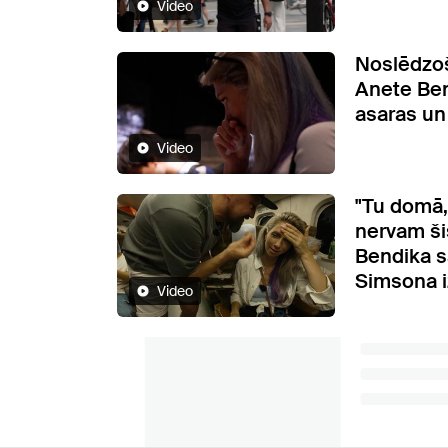
Video
Noslēdzoš
Anete Ben
asaras un
Video
"Tu domā
nervam ši
Bendika s
Simsona 
Video