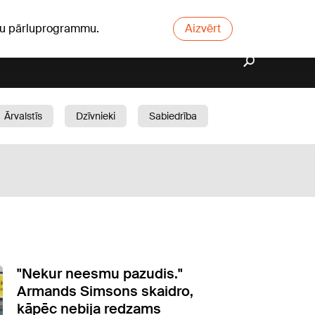
ūsu pārluprogrammu.
Aizvērt
Ārvalstīs
Dzīvnieki
Sabiedrība
Dārzs
"Nekur neesmu pazudis."
Armands Simsons skaidro,
kāpēc nebija redzams