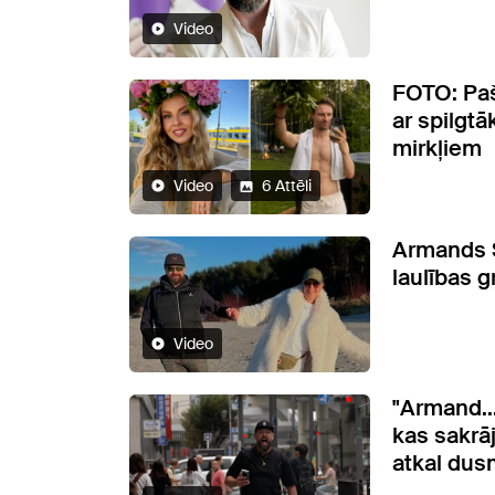
Video
FOTO: Paš
ar spilgt
mirkļiem
Video
6 Attēli
Armands 
laulības 
Video
"Armand..
kas sakrā
atkal dus