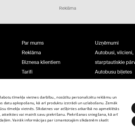
Reklāma
Par mums
Uzņēmumi
Reklāma
Autobusi, vilcieni,
Biznesa klientiem
starptautiskie pā
Tarifi
Autobusu biļetes
Privātuma politika
Vilcienu biļetes
Sīkdatņu iestatījumi
zlabotu tīmekļa vietnes darbību., nosūtītu personalizētu reklāmu un
Politiskā reklāma
as datu apkopošanu, kā arī produktu izstrādi un uzlabošanu. Zemāk
su tīmekļa vietnēs. Sīkdatnes var atšķirties atkarībā no apmeklētās
Sīkdatņu lietošanas
, atteikties vai mainīt savu piekrišanu. Piekrišanas sniegšana, kā arī
noteikumi
adaļām. Vairāk informācijas par izmantotajām sīkdatnēm skatīt
Komentāru pievienošana