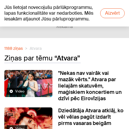
Jūs lietojat novecojušu pārlūkprogrammu,
+17
°C
lapas funkcionalitāte var nedarboties. Mēs
Aizvērt
iesakām atjaunot Jūsu pārluprogrammu.
Reklāma
1188 ziņas
Atvara
Ziņas par tēmu
“Atvara”
"Nekas nav vairāk vai
mazāk vērts." Atvara par
lielajām skatuvēm,
maģiskiem koncertiem un
Video
dzīvi pēc Eirovīzijas
Dziedātāja Atvara atklāj, ko
vēl vēlas pagūt izdarīt
pirms vasaras beigām
Video