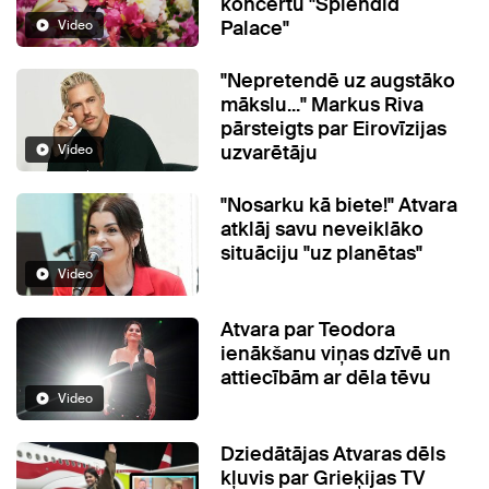
koncertu "Splendid
Palace"
Video
"Nepretendē uz augstāko
mākslu..." Markus Riva
pārsteigts par Eirovīzijas
uzvarētāju
Video
"Nosarku kā biete!" Atvara
atklāj savu neveiklāko
situāciju "uz planētas"
Video
Atvara par Teodora
ienākšanu viņas dzīvē un
attiecībām ar dēla tēvu
Video
Dziedātājas Atvaras dēls
kļuvis par Grieķijas TV