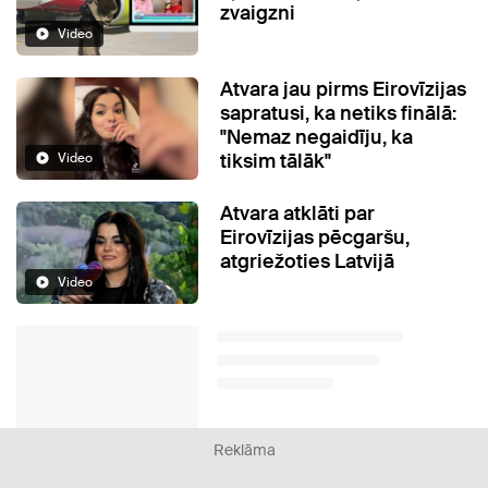
zvaigzni
Video
Atvara jau pirms Eirovīzijas
sapratusi, ka netiks finālā:
"Nemaz negaidīju, ka
tiksim tālāk"
Video
Atvara atklāti par
Eirovīzijas pēcgaršu,
atgriežoties Latvijā
Video
Reklāma