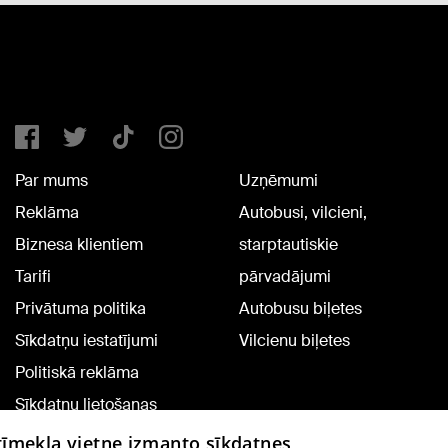
Par mums
Uzņēmumi
Reklāma
Autobusi, vilcieni,
Biznesa klientiem
starptautiskie
Tarifi
pārvadājumi
Privātuma politika
Autobusu biļetes
Sīkdatņu iestatījumi
Vilcienu biļetes
Politiskā reklāma
Sīkdatņu lietošanas
noteikumi
 tīmekļa vietne izmanto sīkdatnes