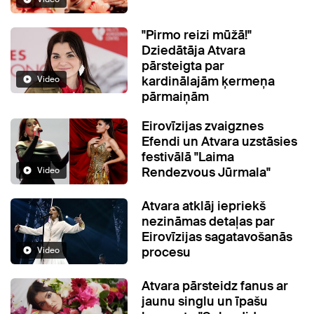
"Pirmo reizi mūžā!"
Dziedātāja Atvara
pārsteigta par
kardinālajām ķermeņa
Video
pārmaiņām
Eirovīzijas zvaigznes
Efendi un Atvara uzstāsies
festivālā "Laima
Rendezvous Jūrmala"
Video
Atvara atklāj iepriekš
nezināmas detaļas par
Eirovīzijas sagatavošanās
procesu
Video
Atvara pārsteidz fanus ar
jaunu singlu un īpašu