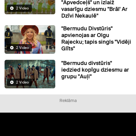
"Apvedceļš" un izlaiž
vasarīgu dziesmu "Brāl' Ar
2 Video
Dzīvi Nekaulē"
"Bermudu Divstūris"
apvienojas ar Olgu
Rajecku; tapis singls "Vidēji
Glīts"
2 Video
"Bermudu divstūris"
iedzied kopīgu dziesmu ar
grupu "Auļi"
2 Video
Reklāma