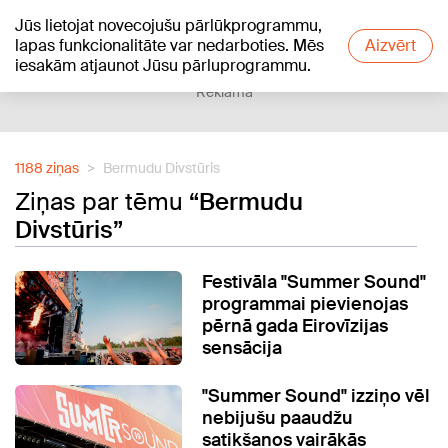
Jūs lietojat novecojušu pārlūkprogrammu,
+19
°C
lapas funkcionalitāte var nedarboties. Mēs
Aizvērt
iesakām atjaunot Jūsu pārluprogrammu.
Reklāma
1188 ziņas
Bermudu Divstūris
Ziņas par tēmu
“Bermudu
Divstūris”
Festivāla "Summer Sound"
programmai pievienojas
pērnā gada Eirovīzijas
sensācija
"Summer Sound" izziņo vēl
nebijušu paaudžu
satikšanos vairākās