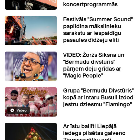
koncertprogrammās
Festivāls "Summer Sound"
papildina mākslinieku
sarakstu ar iespaidīgu
pasaules dīdžeju eliti
VIDEO: Žoržs Siksna un
"Bermudu divstūris"
pārņem deju grīdas ar
"Magic People"
Grupa "Bermudu Divstūris"
kopā ar Intaru Busuli izdod
jestru dziesmu "Flamingo"
Video
Ar īstu ballīti Liepājā
iedegs pilsētas galveno