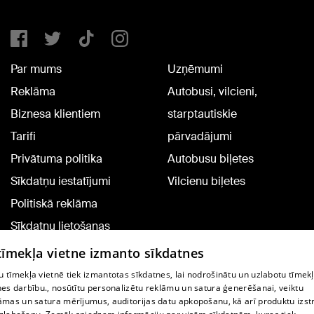
Par mums
Uzņēmumi
Reklāma
Autobusi, vilcieni,
Biznesa klientiem
starptautiskie
Tarifi
pārvadājumi
Privātuma politika
Autobusu biļetes
Sīkdatņu iestatījumi
Vilcienu biļetes
Politiskā reklāma
Sīkdatņu lietošanas
noteikumi
 tīmekļa vietne izmanto sīkdatnes
Komentāru pievienošana
 tīmekļa vietnē tiek izmantotas sīkdatnes, lai nodrošinātu un uzlabotu tīmek
nes darbību., nosūtītu personalizētu reklāmu un satura ģenerēšanai, veiktu
āmas un satura mērījumus, auditorijas datu apkopošanu, kā arī produktu izst
TV programma