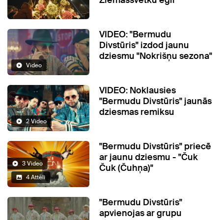
Ziemassvētku egli
VIDEO: "Bermudu
Divstūris" izdod jaunu
dziesmu "Nokrišņu sezona"
Video
VIDEO: Noklausies
"Bermudu Divstūris" jaunās
dziesmas remiksu
2 Video
"Bermudu Divstūris" priecē
ar jaunu dziesmu - "Čuk
3 Video
Čuk (Čuhņa)"
4 Attēli
"Bermudu Divstūris"
apvienojas ar grupu