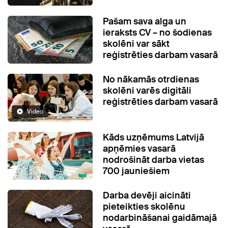
Pašam sava alga un
ieraksts CV – no šodienas
skolēni var sākt
reģistrēties darbam vasarā
No nākamās otrdienas
skolēni varēs digitāli
reģistrēties darbam vasarā
Video
Kāds uzņēmums Latvijā
apņēmies vasarā
nodrošināt darba vietas
700 jauniešiem
Darba devēji aicināti
pieteikties skolēnu
nodarbināšanai gaidāmajā