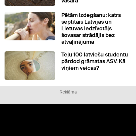
vasarā
Pētām izdegšanu: katrs
septītais Latvijas un
Lietuvas iedzīvotājs
šovasar strādājis bez
atvaļinājuma
Teju 100 latviešu studentu
pārdod grāmatas ASV. Kā
viņiem veicas?
Reklāma