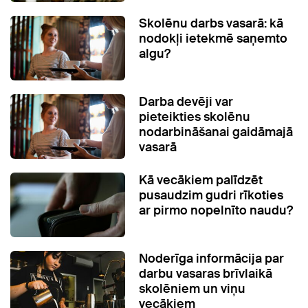
Skolēnu darbs vasarā: kā
nodokļi ietekmē saņemto
algu?
Darba devēji var
pieteikties skolēnu
nodarbināšanai gaidāmajā
vasarā
Kā vecākiem palīdzēt
pusaudzim gudri rīkoties
ar pirmo nopelnīto naudu?
Noderīga informācija par
darbu vasaras brīvlaikā
skolēniem un viņu
vecākiem