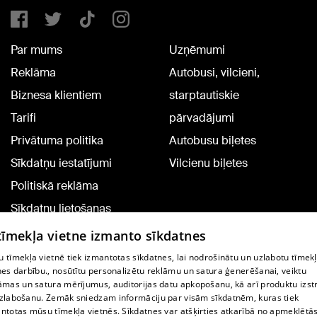
Par mums
Uzņēmumi
Reklāma
Autobusi, vilcieni,
Biznesa klientiem
starptautiskie
Tarifi
pārvadājumi
Privātuma politika
Autobusu biļetes
Sīkdatņu iestatījumi
Vilcienu biļetes
Politiskā reklāma
Sīkdatņu lietošanas
noteikumi
 tīmekļa vietne izmanto sīkdatnes
Komentāru pievienošana
 tīmekļa vietnē tiek izmantotas sīkdatnes, lai nodrošinātu un uzlabotu tīmek
nes darbību., nosūtītu personalizētu reklāmu un satura ģenerēšanai, veiktu
āmas un satura mērījumus, auditorijas datu apkopošanu, kā arī produktu izst
TV programma
zlabošanu. Zemāk sniedzam informāciju par visām sīkdatnēm, kuras tiek
Līguma noteikumi
ntotas mūsu tīmekļa vietnēs. Sīkdatnes var atšķirties atkarībā no apmeklētā