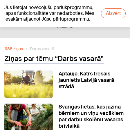
Jūs lietojat novecojušu pārlūkprogrammu,
+20
°C
lapas funkcionalitāte var nedarboties. Mēs
Aizvērt
iesakām atjaunot Jūsu pārluprogrammu.
Reklāma
1188 ziņas
Darbs vasarā
Ziņas par tēmu
“Darbs vasarā”
Aptauja: Katrs trešais
jaunietis Latvijā vasarā
strādā
Svarīgas lietas, kas jāzina
bērniem un viņu vecākiem
par darbu skolēnu vasaras
brīvlaikā