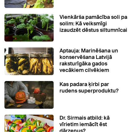
Vienkārša pamācība soli pa
solim: Kā veiksmīgi
izaudzēt dēstus siltumnīcai
Aptauja: Marinēšana un
konservēšana Latvijā
raksturīgāka gados
vecākiem cilvēkiem
Kas padara ķirbi par
rudens superproduktu?
Dr. Sirmais atbild: kā
vīrietim iemācīt ēst
dārzeņus?