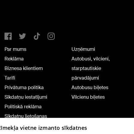
Par mums
Uzņēmumi
Reklāma
Autobusi, vilcieni,
Biznesa klientiem
starptautiskie
Tarifi
pārvadājumi
Privātuma politika
Autobusu biļetes
Sīkdatņu iestatījumi
Vilcienu biļetes
Politiskā reklāma
Sīkdatņu lietošanas
noteikumi
 tīmekļa vietne izmanto sīkdatnes