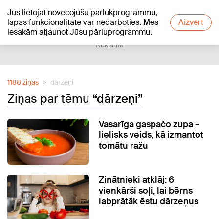
Jūs lietojat novecojušu pārlūkprogrammu,
+19
°C
lapas funkcionalitāte var nedarboties. Mēs
Aizvērt
iesakām atjaunot Jūsu pārluprogrammu.
Reklāma
1188 ziņas
dārzeņi
Ziņas par tēmu
“dārzeņi”
Vasarīga gaspačo zupa –
lielisks veids, kā izmantot
tomātu ražu
Zinātnieki atklāj: 6
vienkārši soļi, lai bērns
labprātāk ēstu dārzeņus