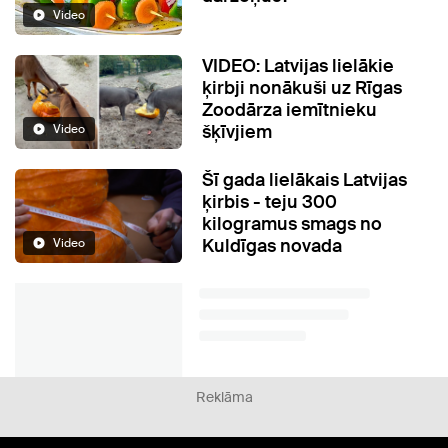
Video
VIDEO: Latvijas lielākie
ķirbji nonākuši uz Rīgas
Zoodārza iemītnieku
šķīvjiem
Video
Šī gada lielākais Latvijas
ķirbis - teju 300
kilogramus smags no
Kuldīgas novada
Video
Reklāma