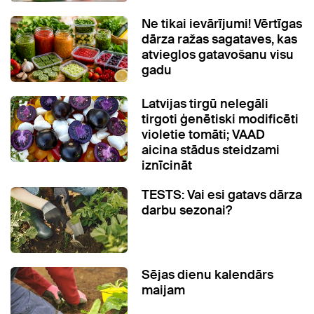
Ne tikai ievārījumi! Vērtīgas
dārza ražas sagataves, kas
atvieglos gatavošanu visu
gadu
Latvijas tirgū nelegāli
tirgoti ģenētiski modificēti
violetie tomāti; VAAD
aicina stādus steidzami
iznīcināt
TESTS: Vai esi gatavs dārza
darbu sezonai?
Sējas dienu kalendārs
maijam