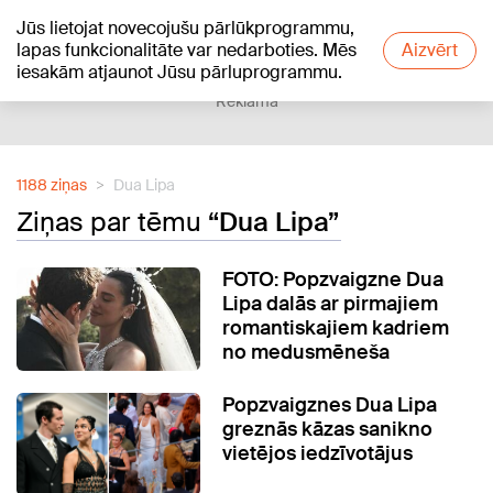
Jūs lietojat novecojušu pārlūkprogrammu,
+21
°C
lapas funkcionalitāte var nedarboties. Mēs
Aizvērt
iesakām atjaunot Jūsu pārluprogrammu.
Reklāma
1188 ziņas
Dua Lipa
Ziņas par tēmu
“Dua Lipa”
FOTO: Popzvaigzne Dua
Lipa dalās ar pirmajiem
romantiskajiem kadriem
no medusmēneša
Popzvaigznes Dua Lipa
greznās kāzas sanikno
vietējos iedzīvotājus