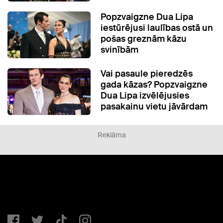
Popzvaigzne Dua Lipa
iestūrējusi laulības ostā un
pošas greznām kāzu
svinībām
Vai pasaule pieredzēs
gada kāzas? Popzvaigzne
Dua Lipa izvēlējusies
pasakainu vietu jāvārdam
Reklāma