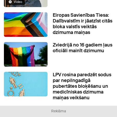
Video
Eiropas Savienības Tiesa:
Dalībvalstīm ir jāatzīst citās
bloka valstīs veiktās
dzimuma maiņas
Zviedrijā no 16 gadiem ļaus
oficiāli mainīt dzimumu
LPV rosina paredzēt sodus
par nepilngadīgā
pubertātes bloķēšanu un
medicīniskas dzimuma
maiņas veikšanu
Reklāma