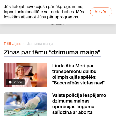
Jūs lietojat novecojušu pārlūkprogrammu,
+20
°C
lapas funkcionalitāte var nedarboties. Mēs
Aizvērt
iesakām atjaunot Jūsu pārluprogrammu.
Reklāma
1188 ziņas
dzimuma maiņa
Ziņas par tēmu
“dzimuma maiņa”
Linda Abu Meri par
transpersonu dalību
olimpiskajās spēlēs:
"Sacensībās vietas nav!"
Video
Valsts policija iespējamo
dzimuma maiņas
operācijas liegumu
salīdzina ar aborta