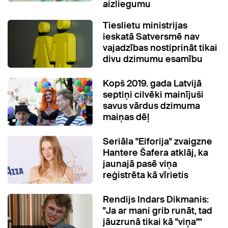
aizliegumu
Tieslietu ministrijas
ieskatā Satversmē nav
vajadzības nostiprināt tikai
divu dzimumu esamību
Kopš 2019. gada Latvijā
septiņi cilvēki mainījuši
savus vārdus dzimuma
maiņas dēļ
Seriāla "Eiforija" zvaigzne
Hantere Šafera atklāj, ka
jaunajā pasē viņa
reģistrēta kā vīrietis
Rendijs Indars Dikmanis:
"Ja ar mani grib runāt, tad
jāuzrunā tikai kā "viņa""