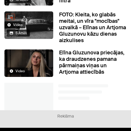
filtra"
FOTO: Kleita, ko glabās
meitai, un vīra "mocības"
Video
uzvalkā – Elīnas un Artjoma
Gluzunovu kāzu dienas
5 Attēli
aizkulises
Elīna Gluzunova priecājas,
ka draudzenes pamana
pārmaiņas viņas un
Artjoma attiecībās
Video
Reklāma