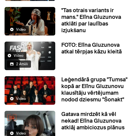
"Tas otrais variants ir
mans." Elīna Gluzunova
atklāti par laulības
izjukšanu
Video
FOTO: Elīna Gluzunova
atkal tērpjas kāzu kleitā
Video
2 Attēli
Leģendārā grupa "Tumsa"
kopā ar Elīnu Gluzunovu
klausītāju vērtējumam
nodod dziesmu "Šonakt"
Video
Gatava mirdzēt kā vēl
nekad! Elīna Gluzunova
atklāj ambiciozus plānus
Video