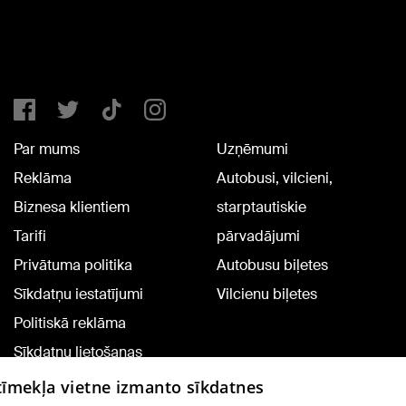
Par mums
Uzņēmumi
Reklāma
Autobusi, vilcieni,
Biznesa klientiem
starptautiskie
Tarifi
pārvadājumi
Privātuma politika
Autobusu biļetes
Sīkdatņu iestatījumi
Vilcienu biļetes
Politiskā reklāma
Sīkdatņu lietošanas
noteikumi
 tīmekļa vietne izmanto sīkdatnes