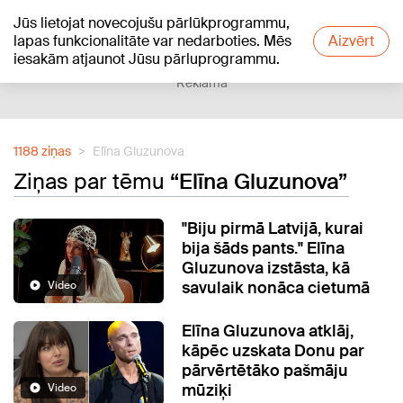
Jūs lietojat novecojušu pārlūkprogrammu,
+22
°C
lapas funkcionalitāte var nedarboties. Mēs
Aizvērt
iesakām atjaunot Jūsu pārluprogrammu.
Reklāma
1188 ziņas
Elīna Gluzunova
Ziņas par tēmu
“Elīna Gluzunova”
"Biju pirmā Latvijā, kurai
bija šāds pants." Elīna
Gluzunova izstāsta, kā
savulaik nonāca cietumā
Video
Elīna Gluzunova atklāj,
kāpēc uzskata Donu par
pārvērtētāko pašmāju
mūziķi
Video