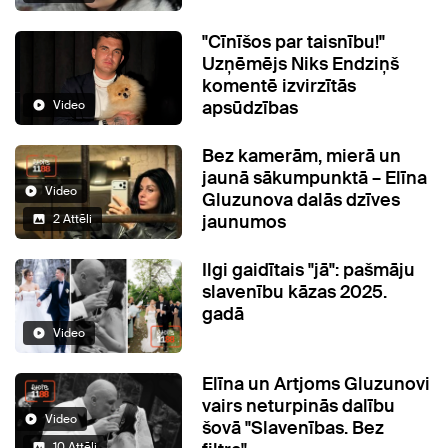
"Cīnīšos par taisnību!"
Uzņēmējs Niks Endziņš
komentē izvirzītās
apsūdzības
Video
Bez kamerām, mierā un
jaunā sākumpunktā – Elīna
Video
Gluzunova dalās dzīves
jaunumos
2 Attēli
Ilgi gaidītais "jā": pašmāju
slavenību kāzas 2025.
gadā
Video
Elīna un Artjoms Gluzunovi
vairs neturpinās dalību
Video
šovā "Slavenības. Bez
10 Attēli