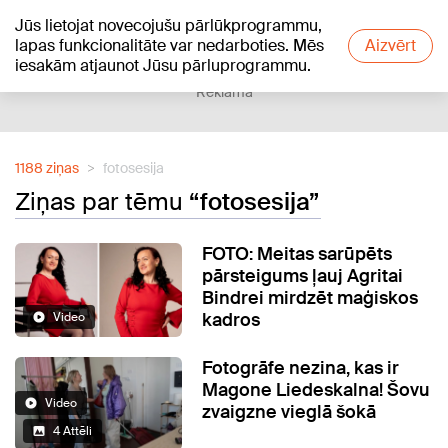
Jūs lietojat novecojušu pārlūkprogrammu,
+19
°C
lapas funkcionalitāte var nedarboties. Mēs
Aizvērt
iesakām atjaunot Jūsu pārluprogrammu.
Reklāma
1188 ziņas
fotosesija
Ziņas par tēmu
“fotosesija”
FOTO: Meitas sarūpēts
pārsteigums ļauj Agritai
Bindrei mirdzēt maģiskos
kadros
Video
Fotogrāfe nezina, kas ir
Magone Liedeskalna! Šovu
Video
zvaigzne vieglā šokā
4 Attēli