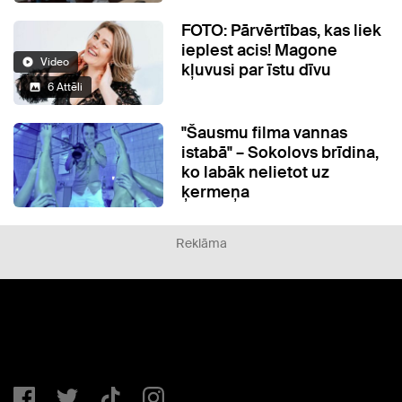
FOTO: Pārvērtības, kas liek
ieplest acis! Magone
Video
kļuvusi par īstu dīvu
6 Attēli
"Šausmu filma vannas
istabā" – Sokolovs brīdina,
ko labāk nelietot uz
ķermeņa
Reklāma