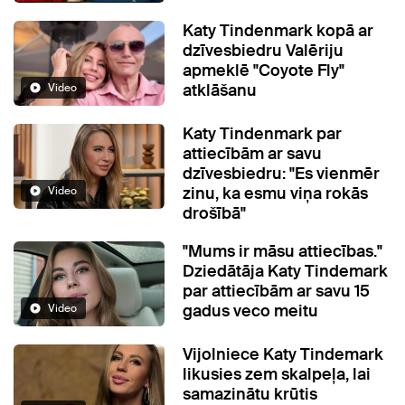
Katy Tindenmark kopā ar
dzīvesbiedru Valēriju
apmeklē "Coyote Fly"
atklāšanu
Video
Katy Tindenmark par
attiecībām ar savu
dzīvesbiedru: "Es vienmēr
zinu, ka esmu viņa rokās
Video
drošībā"
"Mums ir māsu attiecības."
Dziedātāja Katy Tindemark
par attiecībām ar savu 15
gadus veco meitu
Video
Vijolniece Katy Tindemark
likusies zem skalpeļa, lai
samazinātu krūtis