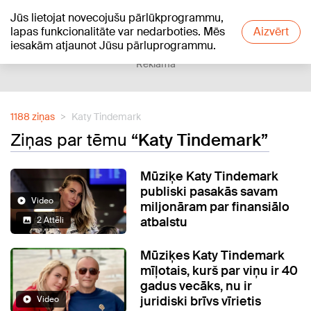
Jūs lietojat novecojušu pārlūkprogrammu,
+24
°C
lapas funkcionalitāte var nedarboties. Mēs
Aizvērt
iesakām atjaunot Jūsu pārluprogrammu.
Reklāma
1188 ziņas
Katy Tindemark
Ziņas par tēmu
“Katy Tindemark”
Mūziķe Katy Tindemark
publiski pasakās savam
Video
miljonāram par finansiālo
atbalstu
2 Attēli
Mūziķes Katy Tindemark
mīļotais, kurš par viņu ir 40
gadus vecāks, nu ir
juridiski brīvs vīrietis
Video