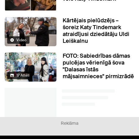
Kārtējais pielūdzējs –
šoreiz Katy Tindemark
atraidījusi dziedātāju Uldi
Leiškalnu
Video
FOTO: Sabiedrības dāmas
pulcējas vērienīgā šova
"Dalasas īstās
mājsaimnieces" pirmizrādē
17 Attēli
Reklāma