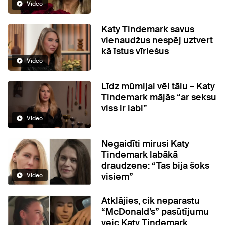
Video
Katy Tindemark savus
vienaudžus nespēj uztvert
kā īstus vīriešus
Video
Līdz mūmijai vēl tālu – Katy
Tindemark mājās “ar seksu
viss ir labi”
Video
Negaidīti mirusi Katy
Tindemark labākā
draudzene: “Tas bija šoks
visiem”
Video
Atklājies, cik neparastu
“McDonald’s” pasūtījumu
veic Katy Tindemark