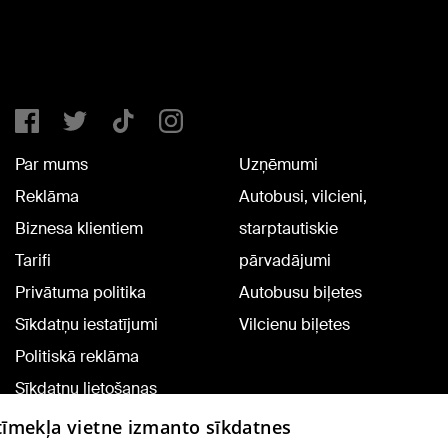
Par mums
Uzņēmumi
Reklāma
Autobusi, vilcieni,
Biznesa klientiem
starptautiskie
Tarifi
pārvadājumi
Privātuma politika
Autobusu biļetes
Sīkdatņu iestatījumi
Vilcienu biļetes
Politiskā reklāma
Sīkdatņu lietošanas
noteikumi
 tīmekļa vietne izmanto sīkdatnes