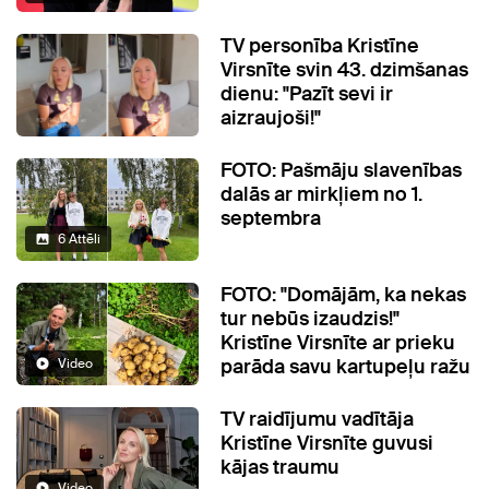
TV personība Kristīne
Virsnīte svin 43. dzimšanas
dienu: "Pazīt sevi ir
aizraujoši!"
FOTO: Pašmāju slavenības
dalās ar mirkļiem no 1.
septembra
6 Attēli
FOTO: "Domājām, ka nekas
tur nebūs izaudzis!"
Kristīne Virsnīte ar prieku
parāda savu kartupeļu ražu
Video
TV raidījumu vadītāja
Kristīne Virsnīte guvusi
kājas traumu
Video