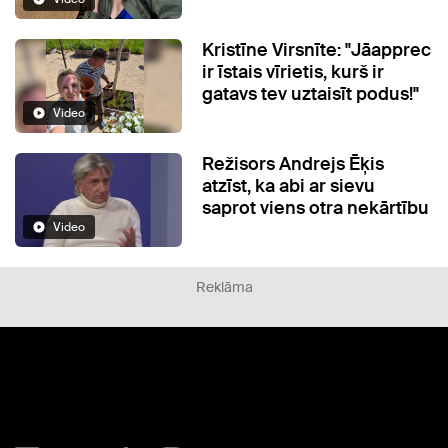
Kristīne Virsnīte: "Jāapprec
ir īstais vīrietis, kurš ir
gatavs tev uztaisīt podus!"
Video
Režisors Andrejs Ēķis
atzīst, ka abi ar sievu
saprot viens otra nekārtību
Video
Reklāma