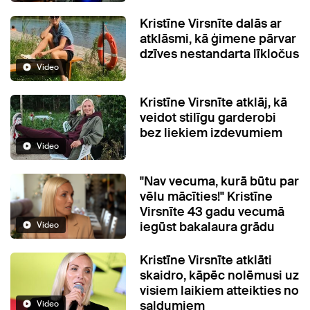
Kristīne Virsnīte dalās ar
atklāsmi, kā ģimene pārvar
dzīves nestandarta līkločus
Video
Kristīne Virsnīte atklāj, kā
veidot stilīgu garderobi
bez liekiem izdevumiem
Video
"Nav vecuma, kurā būtu par
vēlu mācīties!" Kristīne
Virsnīte 43 gadu vecumā
iegūst bakalaura grādu
Video
Kristīne Virsnīte atklāti
skaidro, kāpēc nolēmusi uz
visiem laikiem atteikties no
saldumiem
Video