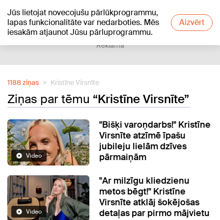
Jūs lietojat novecojušu pārlūkprogrammu,
+24
°C
lapas funkcionalitāte var nedarboties. Mēs
Aizvērt
iesakām atjaunot Jūsu pārluprogrammu.
Reklāma
1188 ziņas
Kristīne Virsnīte
Ziņas par tēmu
“Kristīne Virsnīte”
"Bišķi varoņdarbs!" Kristīne
Virsnīte atzīmē īpašu
jubileju lielām dzīves
pārmaiņām
Video
"Ar milzīgu kliedzienu
metos bēgt!" Kristīne
Virsnīte atklāj šokējošas
detaļas par pirmo mājvietu
Video