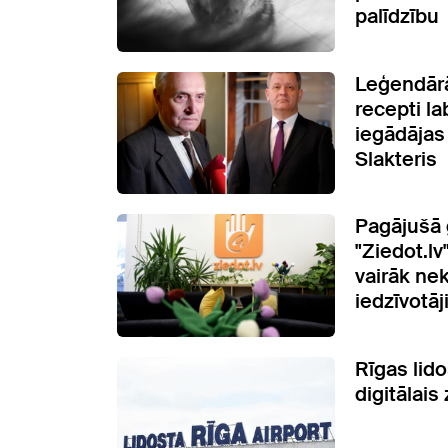
palīdzību
Leģendārā
recepti la
iegādājas 
Slakteris
Pagājušā 
"Ziedot.lv
vairāk ne
iedzīvotā
Rīgas lido
digitālai