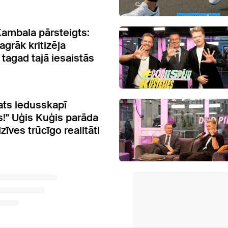
ambala pārsteigts:
agrāk kritizēja
 tagad tajā iesaistās
ats ledusskapī
!" Uģis Kuģis parāda
īves trūcīgo realitāti