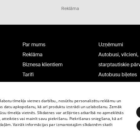
Reklāma
Par mums
Uzņēmumi
Reklāma
Autobusi, vilcieni,
Biznesa klientiem
starptautiskie pā
Tarifi
Autobusu biļetes
Privātuma politika
Vilcienu biļetes
Sīkdatņu iestatījumi
zlabotu tīmekļa vietnes darbību., nosūtītu personalizētu reklāmu un
Politiskā reklāma
as datu apkopošanu, kā arī produktu izstrādi un uzlabošanu. Zemāk
su tīmekļa vietnēs. Sīkdatnes var atšķirties atkarībā no apmeklētās
Sīkdatņu lietošanas
, atteikties vai mainīt savu piekrišanu. Piekrišanas sniegšana, kā arī
noteikumi
adaļām. Vairāk informācijas par izmantotajām sīkdatnēm skatīt
Komentāru pievienošana