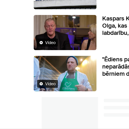
Kaspars K
Olga, kas 
labdarību,
Video
"Ēdiens p
neparādās
bērniem dz
Video