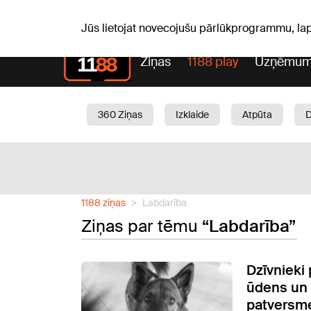
Pk, 07.08.2026.
+19
°C
Alfrēds, Fredis, Madars
Jūs lietojat novecojušu pārlūkprogrammu, la
Ziņas
1188 play
Uzņēmum
360 Ziņas
Izklaide
Atpūta
Aktuāli
Satiksme
Skaistumam
1188 ziņas
Labdarība
Ziņas par tēmu
“Labdarība”
Dzīvnieki 
ūdens un 
patversme 