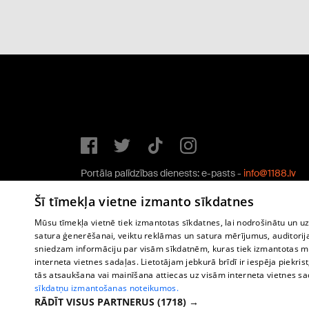
Portāla palīdzības dienests: e-pasts -
info@1188.lv
Copyright © 2004-2026 SIA HELIO MEDIA.
Šī tīmekļa vietne izmanto sīkdatnes
All rights reserved.
Mūsu tīmekļa vietnē tiek izmantotas sīkdatnes, lai nodrošinātu un u
satura ģenerēšanai, veiktu reklāmas un satura mērījumus, auditorij
sniedzam informāciju par visām sīkdatnēm, kuras tiek izmantotas mū
interneta vietnes sadaļas. Lietotājam jebkurā brīdī ir iespēja piekrist
tās atsaukšana vai mainīšana attiecas uz visām interneta vietnes s
sīkdatņu izmantošanas noteikumos.
RĀDĪT VISUS PARTNERUS
(1718) →