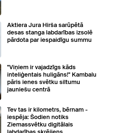
Aktiera Jura Hirša sarūpētā
desas stanga labdarības izsolē
pārdota par iespaidīgu summu
"Viņiem ir vajadzīgs kāds
inteliģentais huligāns!" Kambalu
pāris ienes svētku siltumu
jauniešu centrā
Tev tas ir kilometrs, bērnam -
iespēja: Šodien notiks
Ziemassvētku digitālais
labdarības skrējiens