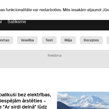
Laika ziņas
Horoskopi
pas funkcionalitāte var nedarboties. Mēs iesakām atjaunot J
i
Satiksme
Domas
Veselība
Testi
Māja
Receptes
Bērni
Auto
1188 play
Sports
Bizness
Reklāma
palikuši bez elektrības,
iespējām ārstēties –
"Ar sirdi delnā" lūdz