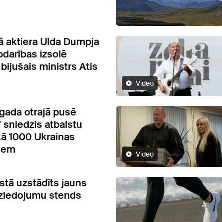
 aktiera Ulda Dumpja
bdarības izsolē
bijušais ministrs Atis
Video
gada otrajā pusē
" sniedzis atbalstu
kā 1000 Ukrainas
jiem
Video
stā uzstādīts jauns
s ziedojumu stends