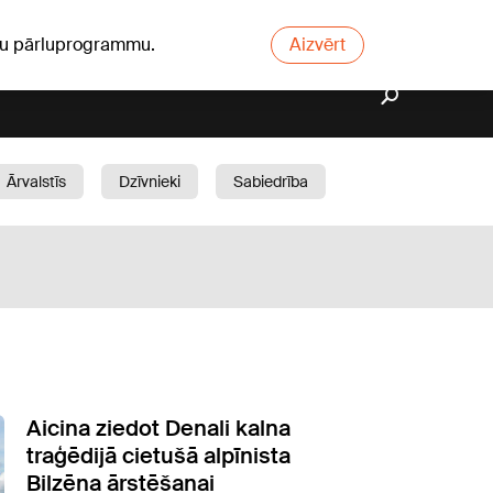
ūsu pārluprogrammu.
Aizvērt
Ārvalstīs
Dzīvnieki
Sabiedrība
Dārzs
Aicina ziedot Denali kalna
traģēdijā cietušā alpīnista
Bilzēna ārstēšanai