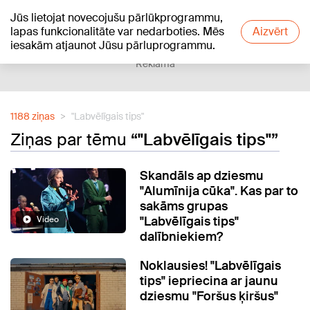
Jūs lietojat novecojušu pārlūkprogrammu,
+19
°C
lapas funkcionalitāte var nedarboties. Mēs
Aizvērt
iesakām atjaunot Jūsu pārluprogrammu.
Reklāma
1188 ziņas
"Labvēlīgais tips"
Ziņas par tēmu
“"Labvēlīgais tips"”
Skandāls ap dziesmu
"Alumīnija cūka". Kas par to
sakāms grupas
"Labvēlīgais tips"
Video
dalībniekiem?
Noklausies! "Labvēlīgais
tips" iepriecina ar jaunu
dziesmu "Foršus ķiršus"